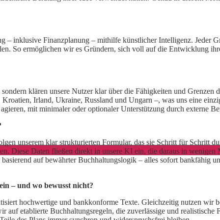
g – inklusive Finanzplanung – mithilfe künstlicher Intelligenz. Jeder
en. So ermöglichen wir es Gründern, sich voll auf die Entwicklung ihrer
sondern klären unsere Nutzer klar über die Fähigkeiten und Grenzen de
Kroatien, Irland, Ukraine, Russland und Ungarn –, was uns eine einzig
 agieren, mit minimaler oder optionaler Unterstützung durch externe Ber
?
lgen unserem klar strukturierten Formular, das sie Schritt für Schritt d
iese Daten fließen direkt in unsere KI ein, die daraus in wenigen Minu
e, basierend auf bewährter Buchhaltungslogik – alles sofort bankfähi
 ein – und wo bewusst nicht?
isiert hochwertige und bankkonforme Texte. Gleichzeitig nutzen wir b
 wir auf etablierte Buchhaltungsregeln, die zuverlässige und realistisch
e Teile des Plans immer synchron und widerspruchsfrei bleiben.