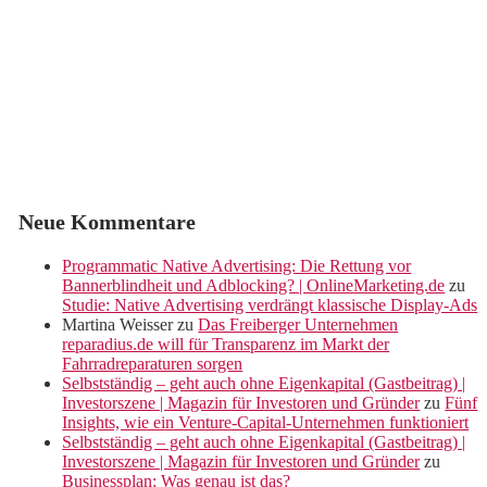
Neue Kommentare
Programmatic Native Advertising: Die Rettung vor
Bannerblindheit und Adblocking? | OnlineMarketing.de
zu
Studie: Native Advertising verdrängt klassische Display-Ads
Martina Weisser
zu
Das Freiberger Unternehmen
reparadius.de will für Transparenz im Markt der
Fahrradreparaturen sorgen
Selbstständig – geht auch ohne Eigenkapital (Gastbeitrag) |
Investorszene | Magazin für Investoren und Gründer
zu
Fünf
Insights, wie ein Venture-Capital-Unternehmen funktioniert
Selbstständig – geht auch ohne Eigenkapital (Gastbeitrag) |
Investorszene | Magazin für Investoren und Gründer
zu
Businessplan: Was genau ist das?