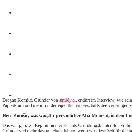
Finanzen
Marketing
Interviews
Videos
Weitere
Dragan Komšić, Gründer von
simbly.ai
, erklärt im Interview, wie s
Papierkram und mehr mit der eigentlichen Geschäftsidee verbringen so
Herr Komšić, was war Ihr persönlicher Aha-Moment, in dem Ih
Crowdfunding
Das war ganz zu Beginn meiner Zeit als Gründungsberater. Ich verbra
Gründer viel mehr davon gehabt hätten, wenn wir diese Zeit für die 