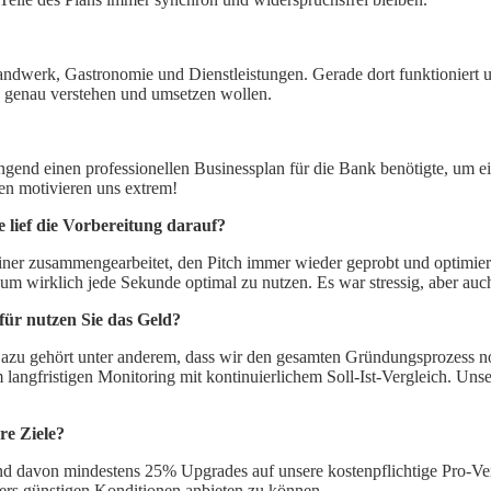
ndwerk, Gastronomie und Dienstleistungen. Gerade dort funktioniert un
nz genau verstehen und umsetzen wollen.
ringend einen professionellen Businessplan für die Bank benötigte, um 
ten motivieren uns extrem!
 lief die Vorbereitung darauf?
ainer zusammengearbeitet, den Pitch immer wieder geprobt und optimie
um wirklich jede Sekunde optimal zu nutzen. Es war stressig, aber au
ür nutzen Sie das Geld?
 Dazu gehört unter anderem, dass wir den gesamten Gründungsprozess n
langfristigen Monitoring mit kontinuierlichem Soll-Ist-Vergleich. Unser
re Ziele?
und davon mindestens 25% Upgrades auf unsere kostenpflichtige Pro-Ver
ers günstigen Konditionen anbieten zu können.