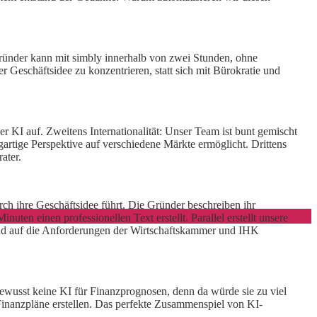
 Gründer kann mit simbly innerhalb von zwei Stunden, ohne
 Geschäftsidee zu konzentrieren, statt sich mit Bürokratie und
r KI auf. Zweitens Internationalität: Unser Team ist bunt gemischt
artige Perspektive auf verschiedene Märkte ermöglicht. Drittens
ater.
urch ihre Geschäftsidee führt. Die Gründer beschreiben ihr
ten einen professionellen Text erstellt. Parallel erstellt unsere
g und auf die Anforderungen der Wirtschaftskammer und IHK
ewusst keine KI für Finanzprognosen, denn da würde sie zu viel
e Finanzpläne erstellen. Das perfekte Zusammenspiel von KI-