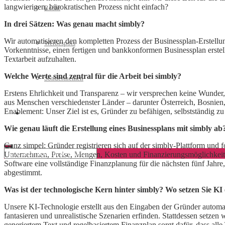
langwierigen, bürokratischen Prozess nicht einfach?
Recht
In drei Sätzen: Was genau macht simbly?
Wir automatisieren den kompletten Prozess der Businessplan-Erstellun
Werbespots
Vorkenntnisse, einen fertigen und bankkonformen Businessplan erstell
Textarbeit aufzuhalten.
Welche Werte sind zentral für die Arbeit bei simbly?
Sonderthemen
Erstens Ehrlichkeit und Transparenz – wir versprechen keine Wunder, 
aus Menschen verschiedenster Länder – darunter Österreich, Bosnien, 
Enablement: Unser Ziel ist es, Gründer zu befähigen, selbstständig zu
Geschäftskonto eröffnen
Wie genau läuft die Erstellung eines Businessplans mit simbly ab
Ganz simpel: Gründer registrieren sich auf der simbly-Plattform und fo
Unternehmen, Preise, Mengen, Kosten und Finanzierungsmöglichkeiten. D
Software eine vollständige Finanzplanung für die nächsten fünf Jahr
abgestimmt.
Was ist der technologische Kern hinter simbly? Wo setzen Sie KI
Unsere KI-Technologie erstellt aus den Eingaben der Gründer automat
fantasieren und unrealistische Szenarien erfinden. Stattdessen setzen
generiertem Text und regelbasiertem Finanzplan sorgt dafür, dass all