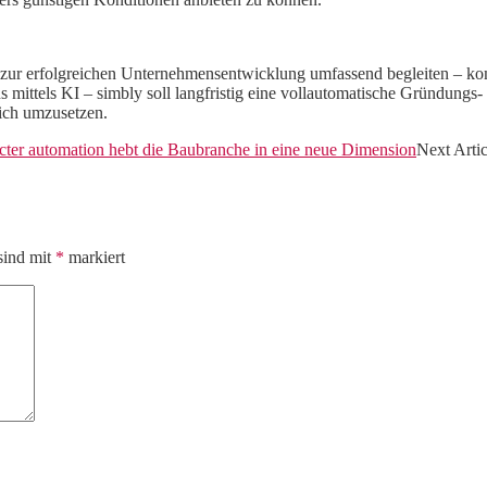
 zur erfolgreichen Unternehmensentwicklung umfassend begleiten – komp
mittels KI – simbly soll langfristig eine vollautomatische Gründung
ich umzusetzen.
ecter automation hebt die Baubranche in eine neue Dimension
Next Artic
sind mit
*
markiert