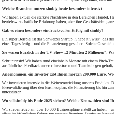
Welche Branchen nutzen simbly heute besonders intensiv?
Wir haben aktuell die stärkste Nachfrage in den Bereichen Handel, Ha
betriebswirtschaftliche Erfahrung haben, aber ihre Geschäftsidee ga
Gab es einen besonders eindrucksvollen Erfolg mit simbly?
Ein super Beispiel ist das Schweizer Startup „Shape it Swiss“, das d
eines Tages fertig – und die Finanzierung gesichert. Solche Geschich
Sie waren kürzlich in der TV-Show „2 Minuten 2 Millionen“. Wie
Sehr intensiv! Wir haben rund eineinhalb Monate mit einem Pitch-Tr
ausführliches Feedback unserer Investoren und Teamkollegen geholt, 
Angenommen, ein Investor gibt Ihnen morgen 200.000 Euro. Wof
Wir investieren intensiv in die Weiterentwicklung unseres Produkts.
Ideenvalidierung über den Businessplan, die Finanzierung bis hin zum 
unterstützen.
Wo soll simbly bis Ende 2025 stehen? Welche Kennzahlen sind Ih
Wir streben 2025 an, über 10.000 Businesspläne erstellt zu haben – 
allem im öffentlichen Sektor, um unseren Premium-Service zu besond