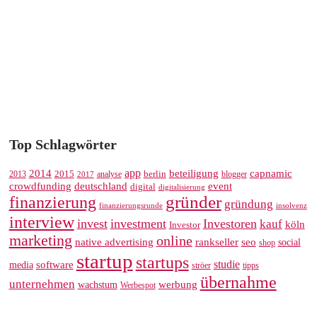
Top Schlagwörter
app
2014
beteiligung
capnamic
2013
2015
analyse
berlin
blogger
2017
crowdfunding
deutschland
event
digital
digitalisierung
gründer
finanzierung
gründung
finanzierungsrunde
insolvenz
interview
invest
investment
Investoren
kauf
köln
Investor
marketing
online
rankseller
native advertising
seo
social
shop
startup
startups
studie
software
media
ströer
tipps
übernahme
unternehmen
werbung
wachstum
Werbespot