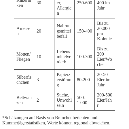
Kakerla
30
er,
250-600
400 im
ken
Allergie
Jahr
n
Bis zu
Nahrun
Ameise
20.000
20
gsmittel
150-400
n
pro
befall
Kolonie
Bis zu
Lebens
Motten/
200
10
mittelve
100-300
Fliegen
Eier/Wo
rderb
che
Papierz
20-50
Silberfis
3
erstörun
80-200
Eier im
chchen
g
Jahr
Stiche,
200-500
Bettwan
500-
2
Unwohl
Eier/Jah
zen
1.000
sein
r
*Schätzungen auf Basis von Branchenberichten und
Kammerjägerstatistiken, Werte können regional abweichen.