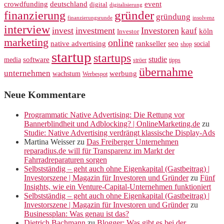
crowdfunding
deutschland
event
digital
digitalisierung
gründer
finanzierung
gründung
finanzierungsrunde
insolvenz
interview
invest
investment
Investoren
kauf
köln
Investor
marketing
online
rankseller
native advertising
seo
social
shop
startup
startups
studie
software
media
ströer
tipps
übernahme
unternehmen
werbung
wachstum
Werbespot
Neue Kommentare
Programmatic Native Advertising: Die Rettung vor
Bannerblindheit und Adblocking? | OnlineMarketing.de
zu
Studie: Native Advertising verdrängt klassische Display-Ads
Martina Weisser
zu
Das Freiberger Unternehmen
reparadius.de will für Transparenz im Markt der
Fahrradreparaturen sorgen
Selbstständig – geht auch ohne Eigenkapital (Gastbeitrag) |
Investorszene | Magazin für Investoren und Gründer
zu
Fünf
Insights, wie ein Venture-Capital-Unternehmen funktioniert
Selbstständig – geht auch ohne Eigenkapital (Gastbeitrag) |
Investorszene | Magazin für Investoren und Gründer
zu
Businessplan: Was genau ist das?
Dietrich Bachmann
zu
Blogger: Was gibt es bei der