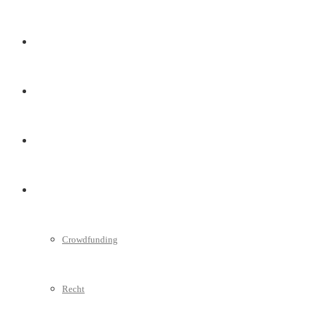
Marketing
Interviews
Videos
Weitere
Crowdfunding
Recht