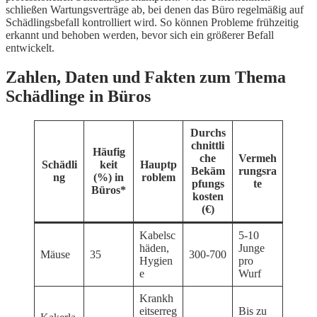
schließen Wartungsverträge ab, bei denen das Büro regelmäßig auf
Schädlingsbefall kontrolliert wird. So können Probleme frühzeitig
erkannt und behoben werden, bevor sich ein größerer Befall
entwickelt.
Zahlen, Daten und Fakten zum Thema
Schädlinge in Büros
Durchs
chnittli
Häufig
che
Vermeh
Schädli
keit
Hauptp
Bekäm
rungsra
ng
(%) in
roblem
pfungs
te
Büros*
kosten
(€)
Kabelsc
5-10
häden,
Junge
Mäuse
35
300-700
Hygien
pro
e
Wurf
Krankh
eitserreg
Bis zu