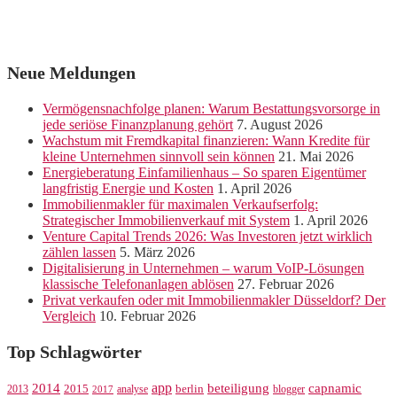
Neue Meldungen
Vermögensnachfolge planen: Warum Bestattungsvorsorge in
jede seriöse Finanzplanung gehört
7. August 2026
Wachstum mit Fremdkapital finanzieren: Wann Kredite für
kleine Unternehmen sinnvoll sein können
21. Mai 2026
Energieberatung Einfamilienhaus – So sparen Eigentümer
langfristig Energie und Kosten
1. April 2026
Immobilienmakler für maximalen Verkaufserfolg:
Strategischer Immobilienverkauf mit System
1. April 2026
Venture Capital Trends 2026: Was Investoren jetzt wirklich
zählen lassen
5. März 2026
Digitalisierung in Unternehmen – warum VoIP-Lösungen
klassische Telefonanlagen ablösen
27. Februar 2026
Privat verkaufen oder mit Immobilienmakler Düsseldorf? Der
Vergleich
10. Februar 2026
Top Schlagwörter
app
2014
beteiligung
capnamic
2013
2015
analyse
berlin
blogger
2017