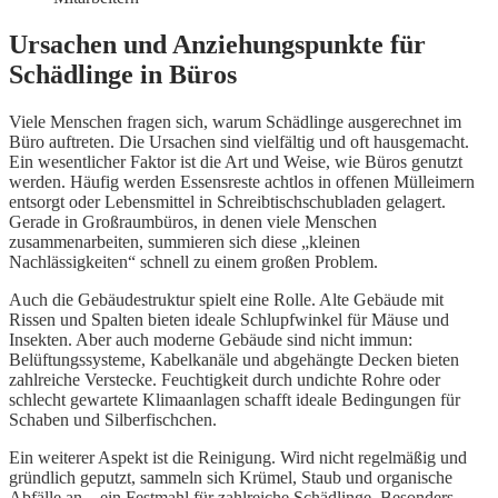
Ursachen und Anziehungspunkte für
Schädlinge in Büros
Viele Menschen fragen sich, warum Schädlinge ausgerechnet im
Büro auftreten. Die Ursachen sind vielfältig und oft hausgemacht.
Ein wesentlicher Faktor ist die Art und Weise, wie Büros genutzt
werden. Häufig werden Essensreste achtlos in offenen Mülleimern
entsorgt oder Lebensmittel in Schreibtischschubladen gelagert.
Gerade in Großraumbüros, in denen viele Menschen
zusammenarbeiten, summieren sich diese „kleinen
Nachlässigkeiten“ schnell zu einem großen Problem.
Auch die Gebäudestruktur spielt eine Rolle. Alte Gebäude mit
Rissen und Spalten bieten ideale Schlupfwinkel für Mäuse und
Insekten. Aber auch moderne Gebäude sind nicht immun:
Belüftungssysteme, Kabelkanäle und abgehängte Decken bieten
zahlreiche Verstecke. Feuchtigkeit durch undichte Rohre oder
schlecht gewartete Klimaanlagen schafft ideale Bedingungen für
Schaben und Silberfischchen.
Ein weiterer Aspekt ist die Reinigung. Wird nicht regelmäßig und
gründlich geputzt, sammeln sich Krümel, Staub und organische
Abfälle an – ein Festmahl für zahlreiche Schädlinge. Besonders