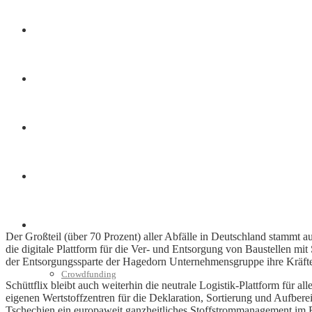
Finanzen
Marketing
Interviews
Videos
Weitere
Der Großteil (über 70 Prozent) aller Abfälle in Deutschland stammt a
die digitale Plattform für die Ver- und Entsorgung von Baustellen 
der Entsorgungssparte der Hagedorn Unternehmensgruppe ihre Kräfte
Crowdfunding
Schüttflix bleibt auch weiterhin die neutrale Logistik-Plattform für 
eigenen Wertstoffzentren für die Deklaration, Sortierung und Aufbere
Tschechien ein europaweit ganzheitliches Stoffstrommanagement im 