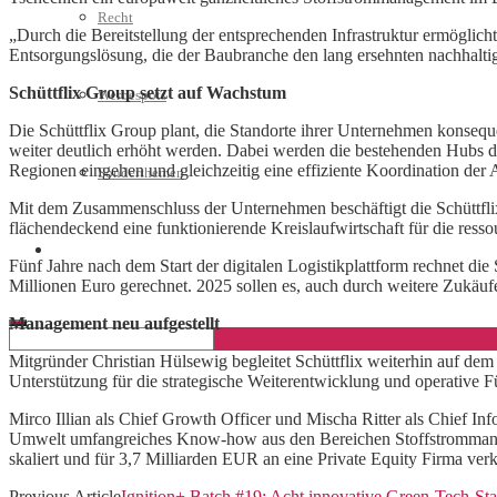
Recht
„Durch die Bereitstellung der entsprechenden Infrastruktur ermöglic
Entsorgungslösung, die der Baubranche den lang ersehnten nachhalti
Schüttflix Group setzt auf Wachstum
Werbespots
Die Schüttflix Group plant, die Standorte ihrer Unternehmen konsequ
weiter deutlich erhöht werden. Dabei werden die bestehenden Hubs dez
Regionen eingehen und gleichzeitig eine effiziente Koordination der 
Sonderthemen
Mit dem Zusammenschluss der Unternehmen beschäftigt die Schüttflix
flächendeckend eine funktionierende Kreislaufwirtschaft für die re
Geschäftskonto eröffnen
Fünf Jahre nach dem Start der digitalen Logistikplattform rechnet d
Millionen Euro gerechnet. 2025 sollen es, auch durch weitere Zukäufe
Management neu aufgestellt
Mitgründer Christian Hülsewig begleitet Schüttflix weiterhin auf dem
Unterstützung für die strategische Weiterentwicklung und operative 
Mirco Illian als Chief Growth Officer und Mischa Ritter als Chief In
Umwelt umfangreiches Know-how aus den Bereichen Stoffstrommanage
skaliert und für 3,7 Milliarden EUR an eine Private Equity Firma verk
Previous Article
Ignition+ Batch #19: Acht innovative Green-Tech-St