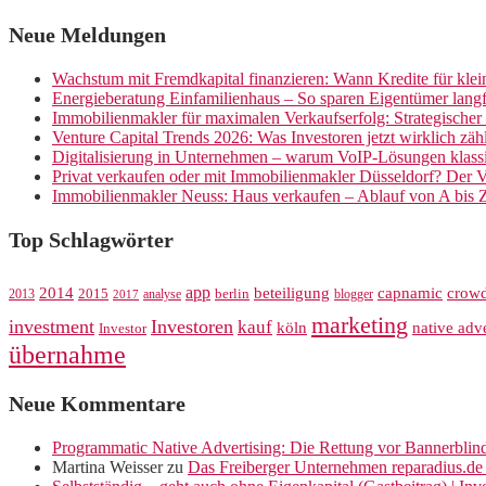
Neue Meldungen
Wachstum mit Fremdkapital finanzieren: Wann Kredite für kle
Energieberatung Einfamilienhaus – So sparen Eigentümer langf
Immobilienmakler für maximalen Verkaufserfolg: Strategische
Venture Capital Trends 2026: Was Investoren jetzt wirklich zäh
Digitalisierung in Unternehmen – warum VoIP-Lösungen klassi
Privat verkaufen oder mit Immobilienmakler Düsseldorf? Der V
Immobilienmakler Neuss: Haus verkaufen – Ablauf von A bis 
Top Schlagwörter
app
crow
2014
beteiligung
capnamic
2013
2015
analyse
berlin
blogger
2017
marketing
investment
Investoren
kauf
köln
native adve
Investor
übernahme
Neue Kommentare
Programmatic Native Advertising: Die Rettung vor Bannerblin
Martina Weisser
zu
Das Freiberger Unternehmen reparadius.de 