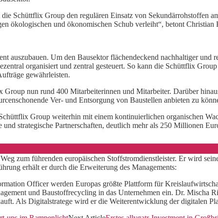
ht die Schüttflix Group den regulären Einsatz von Sekundärrohstoffen 
gen ökologischen und ökonomischen Schub verleiht“, betont Christian
ent auszubauen. Um den Bausektor flächendeckend nachhaltiger und res
entral organisiert und zentral gesteuert. So kann die Schüttflix Group
Aufträge gewährleisten.
 Group nun rund 400 Mitarbeiterinnen und Mitarbeiter. Darüber hinaus 
ssourcenschonende Ver- und Entsorgung von Baustellen anbieten zu kön
ie Schüttflix Group weiterhin mit einem kontinuierlichen organischen 
 und strategische Partnerschaften, deutlich mehr als 250 Millionen Eur
 Weg zum führenden europäischen Stoffstromdienstleister. Er wird seine
Führung erhält er durch die Erweiterung des Managements:
formation Officer werden Europas größte Plattform für Kreislaufwirtsch
ment und Baustoffrecycling in das Unternehmen ein. Dr. Mischa Ritt
auft. Als Digitalstratege wird er die Weiterentwicklung der digitalen P
art-ups im Rampenlicht
Next Article
Erstes allygatr-Investment in Großbri