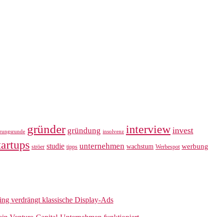
gründer
interview
invest
gründung
erungsrunde
insolvenz
tartups
unternehmen
studie
werbung
wachstum
ströer
tipps
Werbespot
sing verdrängt klassische Display-Ads