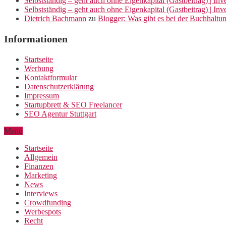
Selbstständig – geht auch ohne Eigenkapital (Gastbeitrag) | In
Selbstständig – geht auch ohne Eigenkapital (Gastbeitrag) | In
Dietrich Bachmann
zu
Blogger: Was gibt es bei der Buchhaltu
Informationen
Startseite
Werbung
Kontaktformular
Datenschutzerklärung
Impressum
Startupbrett & SEO Freelancer
SEO Agentur Stuttgart
Menu
Startseite
Allgemein
Finanzen
Marketing
News
Interviews
Crowdfunding
Werbespots
Recht