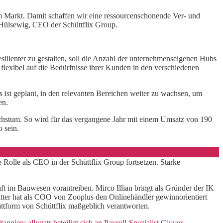
am Markt. Damit schaffen wir eine ressourcenschonende Ver- und
 Hülsewig, CEO der Schüttflix Group.
ilienter zu gestalten, soll die Anzahl der unternehmenseigenen Hubs
 flexibel auf die Bedürfnisse ihrer Kunden in den verschiedenen
ist geplant, in den relevanten Bereichen weiter zu wachsen, um
nen.
Wachstum. So wird für das vergangene Jahr mit einem Umsatz von 190
o sein.
 Rolle als CEO in der Schüttflix Group fortsetzen. Starke
aft im Bauwesen vorantreiben. Mirco Illian bringt als Gründer der IK
er hat als COO von Zooplus den Onlinehändler gewinnorientiert
lattform von Schüttflix maßgeblich verantworten.
tannien: allygatr beteiligt sich an Payroll-Spezialist Givver