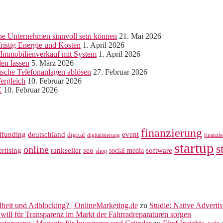
ine Unternehmen sinnvoll sein können
21. Mai 2026
ristig Energie und Kosten
1. April 2026
r Immobilienverkauf mit System
1. April 2026
len lassen
5. März 2026
sche Telefonanlagen ablösen
27. Februar 2026
ergleich
10. Februar 2026
Z
10. Februar 2026
finanzierung
dfunding
deutschland
event
digital
digitalisierung
finanzi
startup
s
online
rankseller
rtising
seo
software
social media
shop
dheit und Adblocking? | OnlineMarketing.de
zu
Studie: Native Adverti
will für Transparenz im Markt der Fahrradreparaturen sorgen