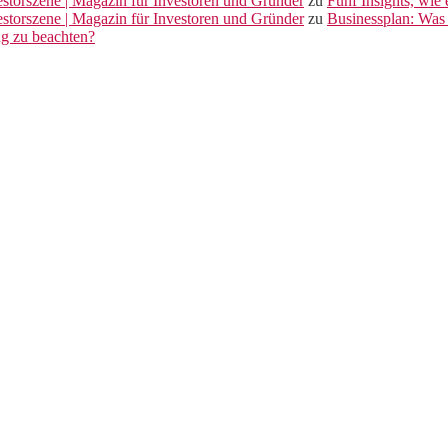
vestorszene | Magazin für Investoren und Gründer
zu
Fünf Insights, wie
vestorszene | Magazin für Investoren und Gründer
zu
Businessplan: Was 
ng zu beachten?