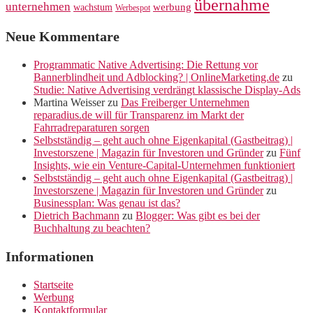
übernahme
unternehmen
werbung
wachstum
Werbespot
Neue Kommentare
Programmatic Native Advertising: Die Rettung vor
Bannerblindheit und Adblocking? | OnlineMarketing.de
zu
Studie: Native Advertising verdrängt klassische Display-Ads
Martina Weisser
zu
Das Freiberger Unternehmen
reparadius.de will für Transparenz im Markt der
Fahrradreparaturen sorgen
Selbstständig – geht auch ohne Eigenkapital (Gastbeitrag) |
Investorszene | Magazin für Investoren und Gründer
zu
Fünf
Insights, wie ein Venture-Capital-Unternehmen funktioniert
Selbstständig – geht auch ohne Eigenkapital (Gastbeitrag) |
Investorszene | Magazin für Investoren und Gründer
zu
Businessplan: Was genau ist das?
Dietrich Bachmann
zu
Blogger: Was gibt es bei der
Buchhaltung zu beachten?
Informationen
Startseite
Werbung
Kontaktformular