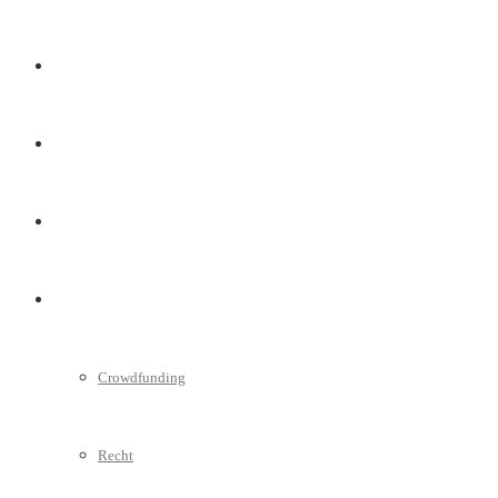
Marketing
Interviews
Videos
Weitere
Crowdfunding
Recht