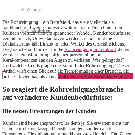
Werbespots
Die Rohrreinigung – ein Berufsfeld, das viele vielleicht als
traditionell und wenig innovativ wahrnehmen. Doch hinter den
Sonderthemen
Kulissen vollzieht sich ein spannender Wandel. Kundenbedürfnisse
verändern sich, Umweltauflagen werden strenger, und die
Digitalisierung hält Einzug in jeden Winkel des Geschäftslebens.
Die Branche und Firmen für die
Rohrreinigung in Frankfurt
stehen
Geschäftskonto eröffnen
vor der Herausforderung, sich anzupassen, ohne ihre
Kernkompetenzen aus den Augen zu verlieren. Wie gelingt das?
Und welche Trends prägen die Zukunft der Rohrreinigung? Dieser
Artikel wirft einen Blick auf die Transformation einer Branche, die
mehr zu bieten hat, als man auf den ersten Blick vermuten würde.
So reagiert die Rohrreinigungsbranche
auf veränderte Kundenbedürfnisse:
Die neuen Erwartungen der Kunden
Kunden sind heute anspruchsvoller denn je. Sie erwarten nicht nur
schnelle und zuverlässige Dienstleistungen, sondern auch
Transparenz, Flexibilität und umweltbewusstes Handeln. Die Zeiten,