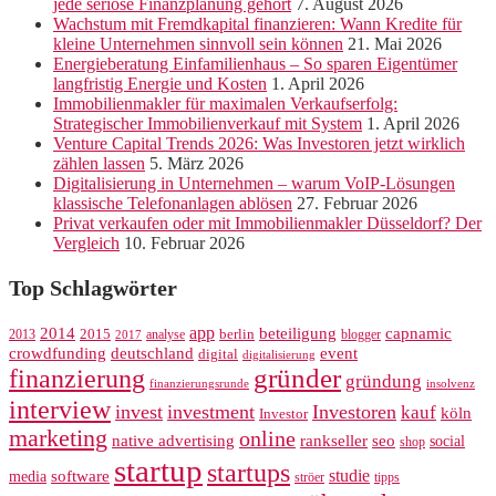
jede seriöse Finanzplanung gehört
7. August 2026
Wachstum mit Fremdkapital finanzieren: Wann Kredite für
kleine Unternehmen sinnvoll sein können
21. Mai 2026
Energieberatung Einfamilienhaus – So sparen Eigentümer
langfristig Energie und Kosten
1. April 2026
Immobilienmakler für maximalen Verkaufserfolg:
Strategischer Immobilienverkauf mit System
1. April 2026
Venture Capital Trends 2026: Was Investoren jetzt wirklich
zählen lassen
5. März 2026
Digitalisierung in Unternehmen – warum VoIP-Lösungen
klassische Telefonanlagen ablösen
27. Februar 2026
Privat verkaufen oder mit Immobilienmakler Düsseldorf? Der
Vergleich
10. Februar 2026
Top Schlagwörter
app
2014
beteiligung
capnamic
2013
2015
analyse
berlin
blogger
2017
crowdfunding
deutschland
event
digital
digitalisierung
gründer
finanzierung
gründung
finanzierungsrunde
insolvenz
interview
invest
investment
Investoren
kauf
köln
Investor
marketing
online
rankseller
native advertising
seo
social
shop
startup
startups
studie
software
media
ströer
tipps