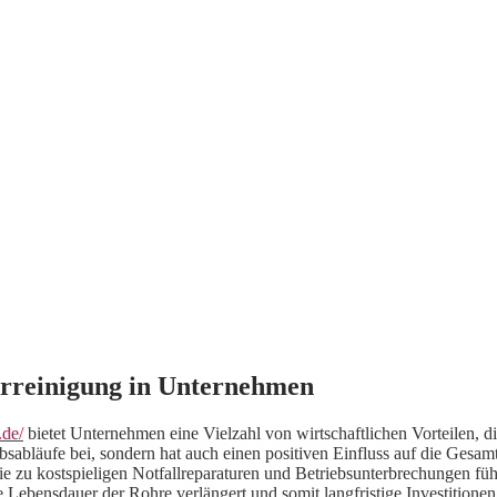
hrreinigung in Unternehmen
.de/
bietet Unternehmen eine Vielzahl von wirtschaftlichen Vorteilen,
ebsabläufe bei, sondern hat auch einen positiven Einfluss auf die Gesa
e zu kostspieligen Notfallreparaturen und Betriebsunterbrechungen 
bensdauer der Rohre verlängert und somit langfristige Investitionen 