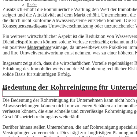
Recht
Zusätzlich erhöht die kontinuierliche Wartung den Wert der Immobilie
steigert und die Attraktivität auf dem Markt erhöht. Unternehmen, 
die durch nicht konforme Abwassersysteme entstehen können. Die Ein
Konsequenzen, die aus Umweltverschmutzung oder unzureichender Wa
Werbespots
Ein weiterer wirtschaftlicher Aspekt ist die Reduktion von Wasser
Dichtheitsprüfungen können solche Verluste rechtzeitig erkannt und 
ein positives Unternehmensimage, da umweltbewusste Praktiken im
Sonderthemen
und ihre Umweltverantwortung ernst nehmen, was zu einer höheren Ku
Insgesamt zeigt sich, dass die wirtschaftlichen Vorteile regelmäßige
Erhöhung des Immobilienwerts und der Minimierung rechtlicher Risiken
Geschäftskonto eröffnen
solide Basis für zukünftigen Erfolg.
Bedeutung der Rohrreinigung für Untern
Die Bedeutung der Rohrreinigung für Unternehmen kann nicht hoch genu
Abwasserleitungen können nicht nur zu teuren Schäden an Immobilie
verlassen können, die eine schnelle und zuverlässige Rohrreinigung 
Geschäftsbetrieb reibungslos weiterläuft.
Darüber hinaus stellen Unternehmen, die auf Rohrreinigung spezialis
Verstopfungen zu vermeiden. Dies trägt zur langfristigen Planung un