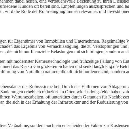
nehmen dabei helfen, eine vertrauensvolle Beziehung zu ihren Dienstle
friedene Kunden oft bereit sind, Empfehlungen auszusprechen und langfr
wird die Rolle der Rohrreinigung immer relevanter, und Investitionen 
gen für Eigentümer von Immobilien und Unternehmen. Regelmäßige Wart
schäden das Ergebnis von Vernachlässigung, die zu Verstopfungen und
en, die nicht nur finanzielle Belastungen mit sich bringen, sondern auc
 mit modernster Kameratechnologie und frühzeitige Fällung von Ents
ert das Risiko von größeren Schäden und senkt langfristig die Betriebsk
hführung von Notfallreparaturen, die oft nicht nur teuer sind, sondern
Lebensdauer der Rohrsysteme bei. Durch das Entfernen von Ablagerunge
e Sanierungen erheblich reduziert. In Orten wie Ludwigsfelde haben z
hrten Wartungsarbeiten, oft unterstützt durch Garantien für Nachbesseru
r, die sich in der Erhaltung der Infrastruktur und der Reduzierung von 
tive Maßnahme, sondern auch ein entscheidender Faktor zur Kostensen