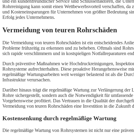
und ein kundenfreundlicher Service sind Schlüsselfaktoren, die Unter
Rohrreinigung kann somit einen Wettbewerbsvorteil verschaffen, da zu
und Kosteneinsparungen für Unternehmen von größter Bedeutung sind, 
Erfolg jedes Unternehmens.
Vermeidung von teuren Rohrschäden
Die Vermeidung von teuren Rohrschäden ist ein entscheidendes Anlie
Probleme frühzeitig zu erkennen und zu beheben. Oftmals sind Rohr
sich rapide verschlimmern und in kostspieligen Notfallreparaturen end
Durch präventive Maßnahmen wie Hochdruckreinigungen, Inspektionen
Rohrsysteme aufrechterhalten. Diese proaktive Herangehensweise minimi
regelmäßige Wartungsarbeiten weit weniger belastend ist als die Durc
Infrastruktur verursachen.
Darüber hinaus trägt die regelmäßige Wartung zur Verlängerung der 
Rohre sichergestellt, sondern auch die Notwendigkeit für umfassend
Vorgehensweise profitiert. Das Vertrauen in die Qualität der durchgefü
Vermeidung von teuren Rohrschäden eine Investition in die Zukunft da
Kostensenkung durch regelmäßige Wartung
Die regelmäßige Wartung von Rohrsystemen ist nicht nur eine präven