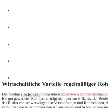
Finanzen
Marketing
Interviews
Videos
Weitere
Wirtschaftliche Vorteile regelmäßiger Ro
Die regelmäßige Rohrreinigung durch
https://www.rohrfrei-dortmund
Crowdfunding
Ein gut gewartetes Rohrsystem trägt nicht nur zur Effizienz der Betri
das Risiko von schwerwiegenden Verstopfungen und Rohrschäden, di
verhindern die Ansammlung von Ablagerungen und Schmutz, was die Le