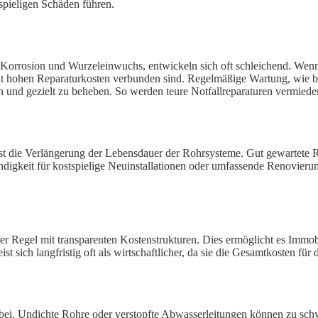
tspieligen Schäden führen.
Korrosion und Wurzeleinwuchs, entwickeln sich oft schleichend. Wenn 
mit hohen Reparaturkosten verbunden sind. Regelmäßige Wartung, wie
n und gezielt zu beheben. So werden teure Notfallreparaturen vermiede
t die Verlängerung der Lebensdauer der Rohrsysteme. Gut gewartete Ro
ndigkeit für kostspielige Neuinstallationen oder umfassende Renovier
der Regel mit transparenten Kostenstrukturen. Dies ermöglicht es Immob
 sich langfristig oft als wirtschaftlicher, da sie die Gesamtkosten für 
bei. Undichte Rohre oder verstopfte Abwasserleitungen können zu sch