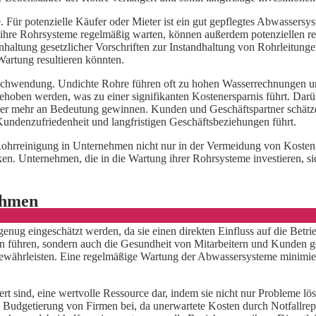
. Für potenzielle Käufer oder Mieter ist ein gut gepflegtes Abwassers
die ihre Rohrsysteme regelmäßig warten, können außerdem potenziellen
haltung gesetzlicher Vorschriften zur Instandhaltung von Rohrleitung
rtung resultieren könnten.
verschwendung. Undichte Rohre führen oft zu hohen Wasserrechnungen
behoben werden, was zu einer signifikanten Kostenersparnis führt. Dar
mer mehr an Bedeutung gewinnen. Kunden und Geschäftspartner schätz
ndenzufriedenheit und langfristigen Geschäftsbeziehungen führt.
r Rohrreinigung in Unternehmen nicht nur in der Vermeidung von Kosten
. Unternehmen, die in die Wartung ihrer Rohrsysteme investieren, sich
ehmen
g eingeschätzt werden, da sie einen direkten Einfluss auf die Betrieb
n führen, sondern auch die Gesundheit von Mitarbeitern und Kunden g
gewährleisten. Eine regelmäßige Wartung der Abwassersysteme minimiert
iert sind, eine wertvolle Ressource dar, indem sie nicht nur Probleme
d Budgetierung von Firmen bei, da unerwartete Kosten durch Notfallre