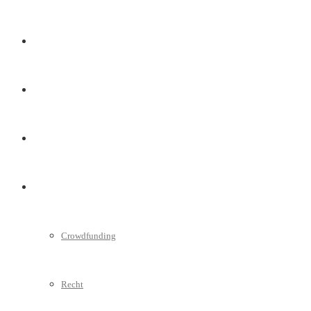
Marketing
Interviews
Videos
Weitere
Crowdfunding
Recht