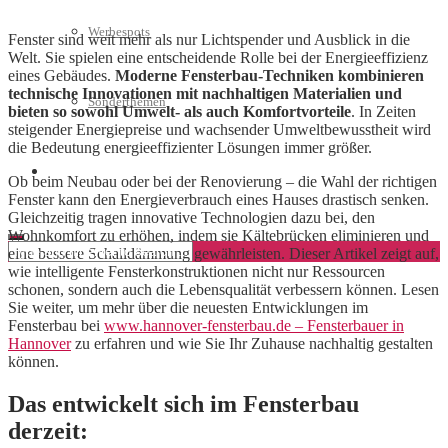
Werbespots
Fenster sind weit mehr als nur Lichtspender und Ausblick in die
Welt. Sie spielen eine entscheidende Rolle bei der Energieeffizienz
eines Gebäudes.
Moderne Fensterbau-Techniken kombinieren
technische Innovationen mit nachhaltigen Materialien und
Sonderthemen
bieten so sowohl Umwelt- als auch Komfortvorteile
. In Zeiten
steigender Energiepreise und wachsender Umweltbewusstheit wird
die Bedeutung energieeffizienter Lösungen immer größer.
Geschäftskonto eröffnen
Ob beim Neubau oder bei der Renovierung – die Wahl der richtigen
Fenster kann den Energieverbrauch eines Hauses drastisch senken.
Gleichzeitig tragen innovative Technologien dazu bei, den
Wohnkomfort zu erhöhen, indem sie Kältebrücken eliminieren und
eine bessere Schalldämmung gewährleisten. Dieser Artikel zeigt auf,
wie intelligente Fensterkonstruktionen nicht nur Ressourcen
schonen, sondern auch die Lebensqualität verbessern können. Lesen
Sie weiter, um mehr über die neuesten Entwicklungen im
Fensterbau bei
www.hannover-fensterbau.de – Fensterbauer in
Hannover
zu erfahren und wie Sie Ihr Zuhause nachhaltig gestalten
können.
Das entwickelt sich im Fensterbau
derzeit: