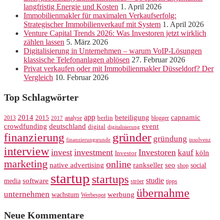
langfristig Energie und Kosten
1. April 2026
Immobilienmakler für maximalen Verkaufserfolg:
Strategischer Immobilienverkauf mit System
1. April 2026
Venture Capital Trends 2026: Was Investoren jetzt wirklich
zählen lassen
5. März 2026
Digitalisierung in Unternehmen – warum VoIP-Lösungen
klassische Telefonanlagen ablösen
27. Februar 2026
Privat verkaufen oder mit Immobilienmakler Düsseldorf? Der
Vergleich
10. Februar 2026
Top Schlagwörter
app
2014
beteiligung
capnamic
2013
2015
analyse
berlin
blogger
2017
crowdfunding
deutschland
event
digital
digitalisierung
gründer
finanzierung
gründung
finanzierungsrunde
insolvenz
interview
invest
investment
Investoren
kauf
köln
Investor
marketing
online
rankseller
native advertising
seo
social
shop
startup
startups
studie
software
media
ströer
tipps
übernahme
unternehmen
werbung
wachstum
Werbespot
Neue Kommentare