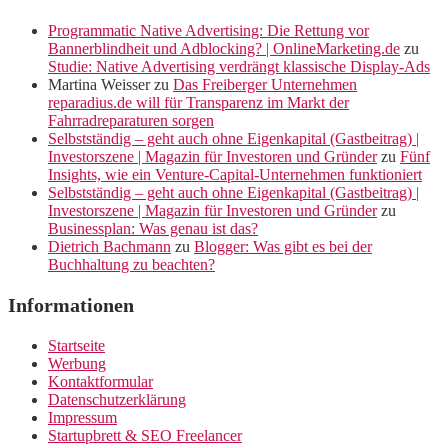
Programmatic Native Advertising: Die Rettung vor
Bannerblindheit und Adblocking? | OnlineMarketing.de
zu
Studie: Native Advertising verdrängt klassische Display-Ads
Martina Weisser
zu
Das Freiberger Unternehmen
reparadius.de will für Transparenz im Markt der
Fahrradreparaturen sorgen
Selbstständig – geht auch ohne Eigenkapital (Gastbeitrag) |
Investorszene | Magazin für Investoren und Gründer
zu
Fünf
Insights, wie ein Venture-Capital-Unternehmen funktioniert
Selbstständig – geht auch ohne Eigenkapital (Gastbeitrag) |
Investorszene | Magazin für Investoren und Gründer
zu
Businessplan: Was genau ist das?
Dietrich Bachmann
zu
Blogger: Was gibt es bei der
Buchhaltung zu beachten?
Informationen
Startseite
Werbung
Kontaktformular
Datenschutzerklärung
Impressum
Startupbrett & SEO Freelancer