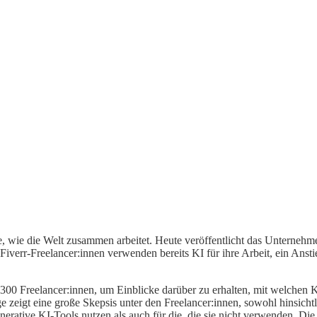
 wie die Welt zusammen arbeitet. Heute veröffentlicht das Unternehmen
 Fiverr-Freelancer:innen verwenden bereits KI für ihre Arbeit, ein A
300 Freelancer:innen, um Einblicke darüber zu erhalten, mit welchen KI
zeigt eine große Skepsis unter den Freelancer:innen, sowohl hinsichtli
generative KI-Tools nutzen als auch für die, die sie nicht verwenden. 