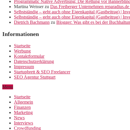
Programmatic Native Advertising: Die Rettung vor Bannerblin
Martina Weisser
zu
Das Freiberger Unternehmen reparadius.de 
Selbstständig – geht auch ohne Eigenkapital (Gastbeitrag) | In
Selbstständig – geht auch ohne Eigenkapital (Gastbeitrag) | In
Dietrich Bachmann
zu
Blogger: Was gibt es bei der Buchhaltu
Informationen
Startseite
Werbung
Kontaktformular
Datenschutzerklärung
Impressum
Startupbrett & SEO Freelancer
SEO Agentur Stuttgart
Menu
Startseite
Allgemein
Finanzen
Marketing
News
Interviews
Crowdfunding