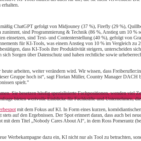
 erhalten.
gelmäßig ChatGPT gefolgt von Midjouney (37 %), Firefly (29 %), Quill
n zunimmt, sind Programmierung & Technik (86 %, Anstieg um 10 % se
sten einsetzen, sind Text- und Contenterstellung (40 %), gefolgt von 
bonnements für KI-Tools, was einem Anstieg von 10 % im Vergleich zu 2
 bestätigen, dass KI-Tools ihre Produktivität steigern, unterscheide
 sich Sorgen über Datenschutz und haben rechtliche sowie urheberrech
heute arbeiten, weiter verändern wird. Wir wissen, dass Freiberufler:inn
ieser Gruppe hoch ist“, sagt Florian Müller, Country Manager DACH bei
nissen spielt.”
hmen. Sie besetzen häufig spezialisierte Fachpositionen, wenden viel Ze
mfrage bieten wertvolle Einblicke für Fachkräfte und Unternehmen, die 
rbespot
mit dem Fokus auf KI. In Form eines kurzen, komödiantischen
egt stets auf den Ergebnissen. Der Spot erinnert daran, dass auch bei n
spot mit dem Titel „Nobody Cares About AI“, in dem Ross Pomerantz (
re neue Werbekampagne dazu ein, KI nicht nur als Tool zu betrachten, so