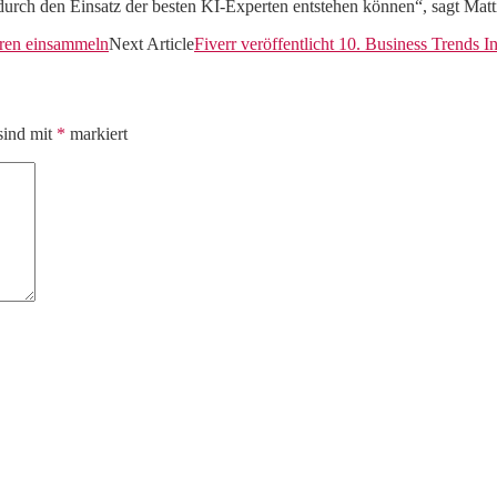
durch den Einsatz der besten KI-Experten entstehen können“, sagt Matt
oren einsammeln
Next Article
Fiverr veröffentlicht 10. Business Trends
sind mit
*
markiert