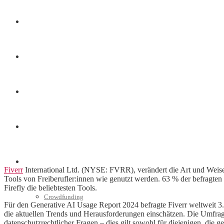
Finanzen
Marketing
Interviews
Videos
Weitere
Fiverr
International Ltd. (NYSE: FVRR), verändert die Art und Weise,
Tools von Freiberufler:innen wie genutzt werden. 63 % der befragten
Firefly die beliebtesten Tools.
Crowdfunding
Für den Generative AI Usage Report 2024 befragte Fiverr weltweit 3.
die aktuellen Trends und Herausforderungen einschätzen. Die Umfrage 
datenschutzrechtlicher Fragen – dies gilt sowohl für diejenigen, die 