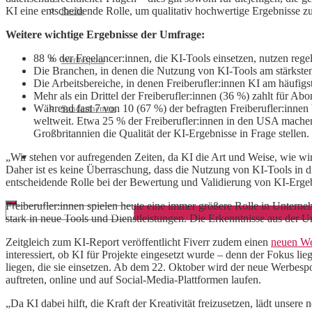
KI eine entscheidende Rolle, um qualitativ hochwertige Ergebnisse zu
Recht
Weitere wichtige Ergebnisse der Umfrage:
88 % der Freelancer:innen, die KI-Tools einsetzen, nutzen re
Werbespots
Die Branchen, in denen die Nutzung von KI-Tools am stärkste
Die Arbeitsbereiche, in denen Freiberufler:innen KI am häufig
Mehr als ein Drittel der Freiberufler:innen (36 %) zahlt für A
Während fast 7 von 10 (67 %) der befragten Freiberufler:innen
Sonderthemen
weltweit. Etwa 25 % der Freiberufler:innen in den USA machen
Großbritannien die Qualität der KI-Ergebnisse in Frage stellen.
„Wir stehen vor aufregenden Zeiten, da KI die Art und Weise, wie wir 
Geschäftskonto eröffnen
Daher ist es keine Überraschung, dass die Nutzung von KI-Tools in d
entscheidende Rolle bei der Bewertung und Validierung von KI-Ergeb
Freiberufler:innen spielen heute eine immer größere Rolle in Unterne
stark in neue Tools und Dienstleistungen. Die Erkenntnisse aus der U
Zeitgleich zum KI-Report veröffentlicht Fiverr zudem einen
neuen We
interessiert, ob KI für Projekte eingesetzt wurde – denn der Fokus li
liegen, die sie einsetzen. Ab dem 22. Oktober wird der neue Werbe
auftreten, online und auf Social-Media-Plattformen laufen.
„Da KI dabei hilft, die Kraft der Kreativität freizusetzen, lädt unse