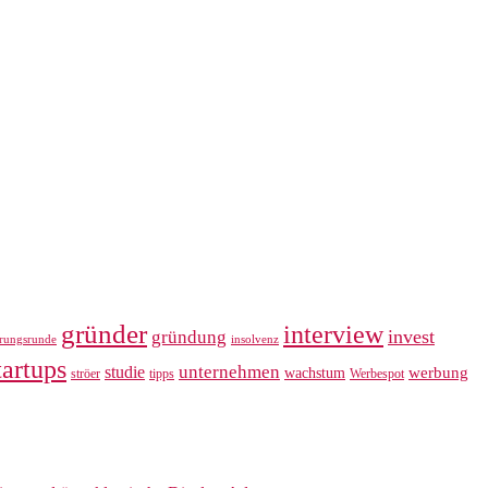
gründer
interview
invest
gründung
erungsrunde
insolvenz
tartups
unternehmen
studie
werbung
wachstum
ströer
tipps
Werbespot