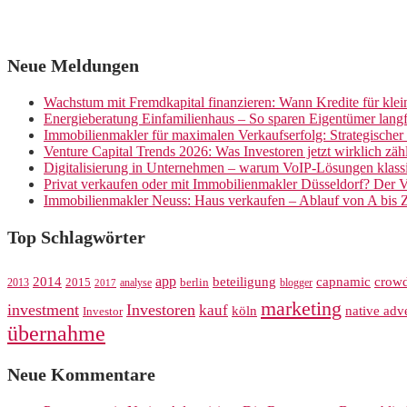
Neue Meldungen
Wachstum mit Fremdkapital finanzieren: Wann Kredite für kle
Energieberatung Einfamilienhaus – So sparen Eigentümer langf
Immobilienmakler für maximalen Verkaufserfolg: Strategische
Venture Capital Trends 2026: Was Investoren jetzt wirklich zäh
Digitalisierung in Unternehmen – warum VoIP-Lösungen klassi
Privat verkaufen oder mit Immobilienmakler Düsseldorf? Der V
Immobilienmakler Neuss: Haus verkaufen – Ablauf von A bis 
Top Schlagwörter
app
crow
2014
beteiligung
capnamic
2013
2015
analyse
berlin
blogger
2017
marketing
investment
Investoren
kauf
köln
native adve
Investor
übernahme
Neue Kommentare