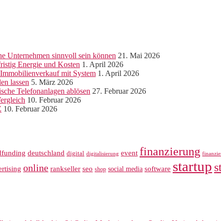
ine Unternehmen sinnvoll sein können
21. Mai 2026
ristig Energie und Kosten
1. April 2026
r Immobilienverkauf mit System
1. April 2026
len lassen
5. März 2026
sche Telefonanlagen ablösen
27. Februar 2026
ergleich
10. Februar 2026
Z
10. Februar 2026
finanzierung
dfunding
deutschland
event
digital
digitalisierung
finanzi
startup
s
online
rankseller
rtising
seo
software
social media
shop