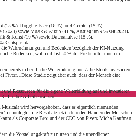
bot (18 %), Hugging Face (18 %), und Gemini (15 %).
it 2023) sowie Musik & Audio (41 %, Anstieg um 9 % seit 2023).
Grafik & Kunst (19 %) sowie Datenanalyse (18 %).
023 entspricht.
n sich die Wahrnehmungen und Bedenken bezüglich der KI-Nutzung
tliche Bedenken, während fast 50 % der Freiberufler:innen in
en bereits in berufliche Weiterbildung und Arbeitstools investieren.
 Fiverr. „Diese Studie zeigt aber auch, dass der Mensch eine
it und Ressourcen für die eigene Weiterbildung auf und investieren
KI für ihre Arbeit einsetzen.
 Musicals wird hervorgehoben, dass es eigentlich niemanden
euen Technologien die Resultate letztlich in den Händen der Menschen
bekannt als Corporate Bro) und der CEO von Fiverr, Micha Kaufman,
ndern die Vorstellungskraft zu nutzen und die unendlichen