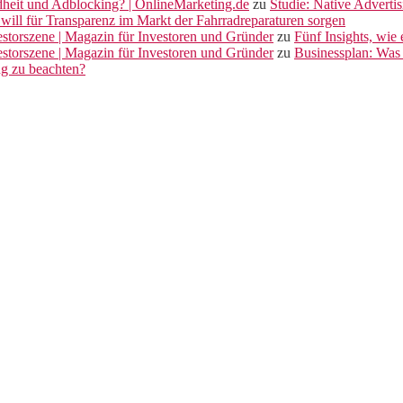
dheit und Adblocking? | OnlineMarketing.de
zu
Studie: Native Adverti
will für Transparenz im Markt der Fahrradreparaturen sorgen
vestorszene | Magazin für Investoren und Gründer
zu
Fünf Insights, wie
vestorszene | Magazin für Investoren und Gründer
zu
Businessplan: Was 
ng zu beachten?