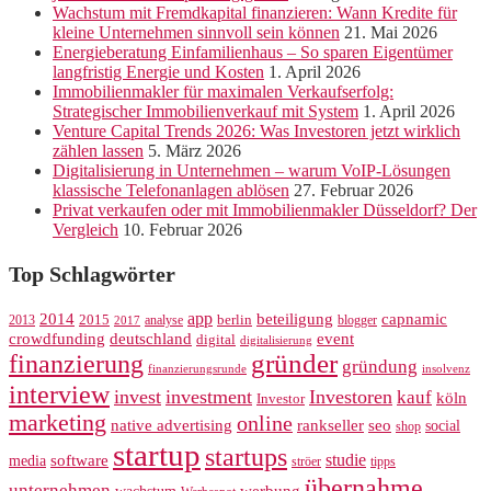
Wachstum mit Fremdkapital finanzieren: Wann Kredite für
kleine Unternehmen sinnvoll sein können
21. Mai 2026
Energieberatung Einfamilienhaus – So sparen Eigentümer
langfristig Energie und Kosten
1. April 2026
Immobilienmakler für maximalen Verkaufserfolg:
Strategischer Immobilienverkauf mit System
1. April 2026
Venture Capital Trends 2026: Was Investoren jetzt wirklich
zählen lassen
5. März 2026
Digitalisierung in Unternehmen – warum VoIP-Lösungen
klassische Telefonanlagen ablösen
27. Februar 2026
Privat verkaufen oder mit Immobilienmakler Düsseldorf? Der
Vergleich
10. Februar 2026
Top Schlagwörter
app
2014
beteiligung
capnamic
2013
2015
analyse
berlin
blogger
2017
crowdfunding
deutschland
event
digital
digitalisierung
gründer
finanzierung
gründung
finanzierungsrunde
insolvenz
interview
invest
investment
Investoren
kauf
köln
Investor
marketing
online
rankseller
native advertising
seo
social
shop
startup
startups
studie
software
media
ströer
tipps
übernahme
unternehmen
werbung