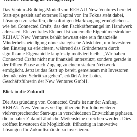
Das Venture-Building-Modell von REHAU New Ventures bereitet
Start-ups gezielt auf externes Kapital vor. Im Fokus steht dabei,
Lösungen zu schaffen, die sofortigen Marktzugang ermöglichen –
wie bei Connected Crafts, das den Fachkräftemangel im Handwerk
adressiert. Ein zentrales Element ist zudem die Eigentümerstruktur:
REHAU New Ventures behält bewusst eine rein finanzielle
Minderheitsbeteiligung ohne strategische Absichten, um Investoren
den Einstieg zu erleichtern, während das Gründerteam durch
signifikante Eigenanteile langfristig motiviert bleibt. „Wir haben
Connected Crafts nicht nur finanziell unterstützt, sondern gerade in
der frühen Phase auch Zugang zu einem starken Netzwerk
ermöglicht. Jetzt ist das Start-up bereit, gemeinsam mit Investoren
den nächsten Schritt zu gehen“, erklärt Alice Lottes,
Geschäftsführerin der New Ventures GmbH.
Blick in die Zukunft
Die Ausgründung von Connected Crafts ist nur der Anfang.
REHAU New Ventures verfügt über ein Portfolio weiterer
vielversprechender Start-ups in verschiedenen Entwicklungsphasen,
die in naher Zukunft ähnliche Meilensteine erreichen werden. Dies
eröffnet Investoren die Möglichkeit, frühzeitig in innovative
Lösungen für Zukunftsmärkte zu investieren.