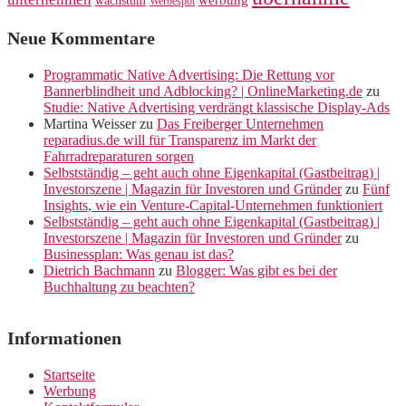
wachstum
Werbespot
Neue Kommentare
Programmatic Native Advertising: Die Rettung vor
Bannerblindheit und Adblocking? | OnlineMarketing.de
zu
Studie: Native Advertising verdrängt klassische Display-Ads
Martina Weisser
zu
Das Freiberger Unternehmen
reparadius.de will für Transparenz im Markt der
Fahrradreparaturen sorgen
Selbstständig – geht auch ohne Eigenkapital (Gastbeitrag) |
Investorszene | Magazin für Investoren und Gründer
zu
Fünf
Insights, wie ein Venture-Capital-Unternehmen funktioniert
Selbstständig – geht auch ohne Eigenkapital (Gastbeitrag) |
Investorszene | Magazin für Investoren und Gründer
zu
Businessplan: Was genau ist das?
Dietrich Bachmann
zu
Blogger: Was gibt es bei der
Buchhaltung zu beachten?
Informationen
Startseite
Werbung