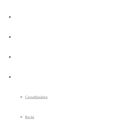
Marketing
Interviews
Videos
Weitere
Crowdfunding
Recht