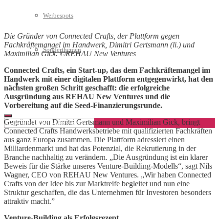
Werbespots
Die Gründer von Connected Crafts, der Plattform gegen
Fachkräftemangel im Handwerk, Dimitri Gertsmann (li.) und
Sonderthemen
Maximilian Gick. ©REHAU New Ventures
Connected Crafts, ein Start-up, das dem Fachkräftemangel im
Handwerk mit einer digitalen Plattform entgegenwirkt, hat den
Geschäftskonto eröffnen
nächsten großen Schritt geschafft: die erfolgreiche
Ausgründung aus REHAU New Ventures und die
Vorbereitung auf die Seed-Finanzierungsrunde.
Gegründet von Dimitri Gertsmann und Maximilian Gick, bringt
Connected Crafts Handwerksbetriebe mit qualifizierten Fachkräften
aus ganz Europa zusammen. Die Plattform adressiert einen
Milliardenmarkt und hat das Potenzial, die Rekrutierung in der
Branche nachhaltig zu verändern. „Die Ausgründung ist ein klarer
Beweis für die Stärke unseres Venture-Building-Modells“, sagt Nils
Wagner, CEO von REHAU New Ventures. „Wir haben Connected
Crafts von der Idee bis zur Marktreife begleitet und nun eine
Struktur geschaffen, die das Unternehmen für Investoren besonders
attraktiv macht.”
Venture-Building als Erfolgsrezept