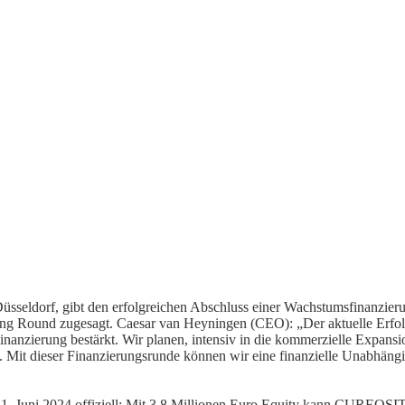
ldorf, gibt den erfolgreichen Abschluss einer Wachstumsfinanzieru
ng Round zugesagt. Caesar van Heyningen (CEO): „Der aktuelle Erfolg
nanzierung bestärkt. Wir planen, intensiv in die kommerzielle Expansi
 Mit dieser Finanzierungsrunde können wir eine finanzielle Unabhängigk
m 21. Juni 2024 offiziell: Mit 3,8 Millionen Euro Equity kann CUREOSI