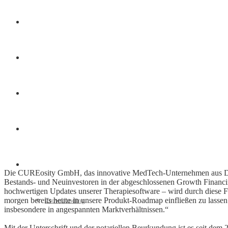
Finanzen
Marketing
Interviews
Videos
Weitere
Die CUREosity GmbH, das innovative MedTech-Unternehmen aus Düsse
Bestands- und Neuinvestoren in der abgeschlossenen Growth Financi
hochwertigen Updates unserer Therapiesoftware – wird durch diese Fi
morgen bereits heute in unsere Produkt-Roadmap einfließen zu lassen.
Crowdfunding
insbesondere in angespannten Marktverhältnissen.“
Mit der Unterschrift und der notariellen Beurkundung ist es seit de