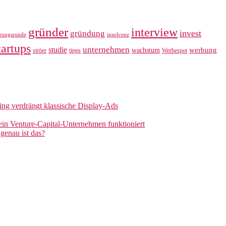
gründer
interview
invest
gründung
erungsrunde
insolvenz
tartups
unternehmen
studie
werbung
wachstum
ströer
tipps
Werbespot
sing verdrängt klassische Display-Ads
 ein Venture-Capital-Unternehmen funktioniert
genau ist das?