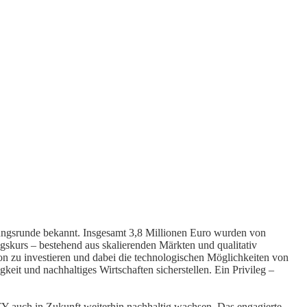
ngsrunde bekannt. Insgesamt 3,8 Millionen Euro wurden von
skurs – bestehend aus skalierenden Märkten und qualitativ
on zu investieren und dabei die technologischen Möglichkeiten von
eit und nachhaltiges Wirtschaften sicherstellen. Ein Privileg –
TY auch in Zukunft weiterhin nachhaltig wachsen. Das engagierte