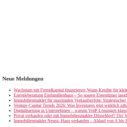
Neue Meldungen
Wachstum mit Fremdkapital finanzieren: Wann Kredite für kle
Energieberatung Einfamilienhaus – So sparen Eigentümer langf
Immobilienmakler für maximalen Verkaufserfolg: Strategische
Venture Capital Trends 2026: Was Investoren jetzt wirklich zäh
Digitalisierung in Unternehmen – warum VoIP-Lösungen klassi
Privat verkaufen oder mit Immobilienmakler Düsseldorf? Der V
Immobilienmakler Neuss: Haus verkaufen – Ablauf von A bis 