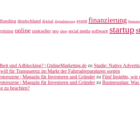
finanzierung
dfunding
deutschland
event
digital
digitalisierung
finanzi
startup
s
online
rankseller
rtising
seo
software
social media
shop
dheit und Adblocking? | OnlineMarketing.de
zu
Studie: Native Adverti
will für Transparenz im Markt der Fahrradreparaturen sorgen
vestorszene | Magazin für Investoren und Gründer
zu
Fünf Insights, wie
vestorszene | Magazin für Investoren und Gründer
zu
Businessplan: Was 
ng zu beachten?