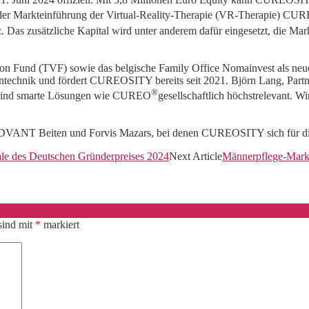
der Markteinführung der Virtual-Reality-Therapie (VR-Therapie) CU
tz. Das zusätzliche Kapital wird unter anderem dafür eingesetzt, die 
on Fund (TVF) sowie das belgische Family Office Nomainvest als neuer
zintechnik und fördert CUREOSITY bereits seit 2021. Björn Lang, Pa
®
l sind smarte Lösungen wie CUREO
gesellschaftlich höchstrelevant. 
ADVANT Beiten und Forvis Mazars, bei denen CUREOSITY sich für die
nale des Deutschen Gründerpreises 2024
Next Article
Männerpflege-Marke
sind mit
*
markiert