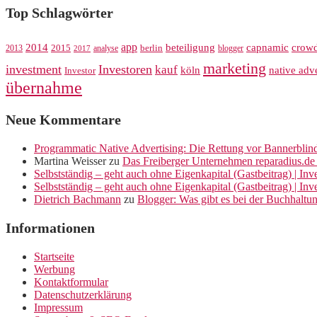
Top Schlagwörter
app
crow
2014
beteiligung
capnamic
2013
2015
analyse
berlin
blogger
2017
marketing
investment
Investoren
kauf
köln
native adve
Investor
übernahme
Neue Kommentare
Programmatic Native Advertising: Die Rettung vor Bannerblin
Martina Weisser
zu
Das Freiberger Unternehmen reparadius.de 
Selbstständig – geht auch ohne Eigenkapital (Gastbeitrag) | In
Selbstständig – geht auch ohne Eigenkapital (Gastbeitrag) | In
Dietrich Bachmann
zu
Blogger: Was gibt es bei der Buchhaltu
Informationen
Startseite
Werbung
Kontaktformular
Datenschutzerklärung
Impressum