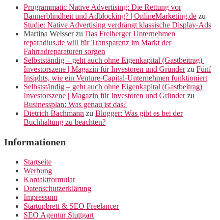
Programmatic Native Advertising: Die Rettung vor
Bannerblindheit und Adblocking? | OnlineMarketing.de
zu
Studie: Native Advertising verdrängt klassische Display-Ads
Martina Weisser
zu
Das Freiberger Unternehmen
reparadius.de will für Transparenz im Markt der
Fahrradreparaturen sorgen
Selbstständig – geht auch ohne Eigenkapital (Gastbeitrag) |
Investorszene | Magazin für Investoren und Gründer
zu
Fünf
Insights, wie ein Venture-Capital-Unternehmen funktioniert
Selbstständig – geht auch ohne Eigenkapital (Gastbeitrag) |
Investorszene | Magazin für Investoren und Gründer
zu
Businessplan: Was genau ist das?
Dietrich Bachmann
zu
Blogger: Was gibt es bei der
Buchhaltung zu beachten?
Informationen
Startseite
Werbung
Kontaktformular
Datenschutzerklärung
Impressum
Startupbrett & SEO Freelancer
SEO Agentur Stuttgart