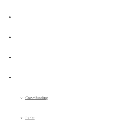
Marketing
Interviews
Videos
Weitere
Crowdfunding
Recht