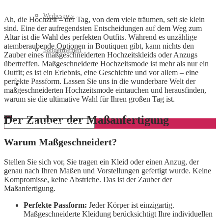
Werbespots
Ah, die Hochzeit – der Tag, von dem viele träumen, seit sie klein
sind. Eine der aufregendsten Entscheidungen auf dem Weg zum
Altar ist die Wahl des perfekten Outfits. Während es unzählige
atemberaubende Optionen in Boutiquen gibt, kann nichts den
Sonderthemen
Zauber eines maßgeschneiderten Hochzeitskleids oder Anzugs
übertreffen. Maßgeschneiderte Hochzeitsmode ist mehr als nur ein
Outfit; es ist ein Erlebnis, eine Geschichte und vor allem – eine
perfekte Passform. Lassen Sie uns in die wunderbare Welt der
Geschäftskonto eröffnen
maßgeschneiderten Hochzeitsmode eintauchen und herausfinden,
warum sie die ultimative Wahl für Ihren großen Tag ist.
Der Zauber der Maßanfertigung
Warum Maßgeschneidert?
Stellen Sie sich vor, Sie tragen ein Kleid oder einen Anzug, der
genau nach Ihren Maßen und Vorstellungen gefertigt wurde. Keine
Kompromisse, keine Abstriche. Das ist der Zauber der
Maßanfertigung.
Perfekte Passform:
Jeder Körper ist einzigartig.
Maßgeschneiderte Kleidung berücksichtigt Ihre individuellen