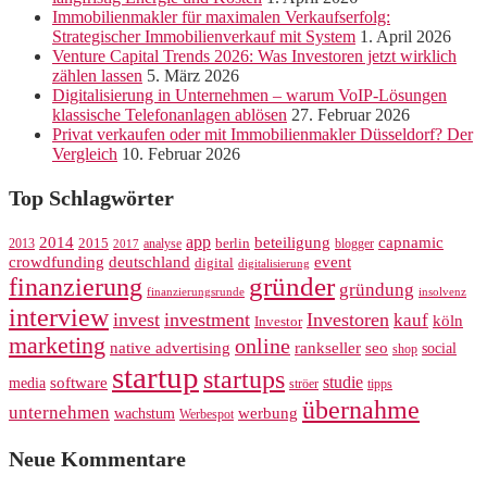
Immobilienmakler für maximalen Verkaufserfolg:
Strategischer Immobilienverkauf mit System
1. April 2026
Venture Capital Trends 2026: Was Investoren jetzt wirklich
zählen lassen
5. März 2026
Digitalisierung in Unternehmen – warum VoIP-Lösungen
klassische Telefonanlagen ablösen
27. Februar 2026
Privat verkaufen oder mit Immobilienmakler Düsseldorf? Der
Vergleich
10. Februar 2026
Top Schlagwörter
app
2014
beteiligung
capnamic
2013
2015
analyse
berlin
blogger
2017
crowdfunding
deutschland
event
digital
digitalisierung
gründer
finanzierung
gründung
finanzierungsrunde
insolvenz
interview
invest
investment
Investoren
kauf
köln
Investor
marketing
online
rankseller
native advertising
seo
social
shop
startup
startups
studie
software
media
ströer
tipps
übernahme
unternehmen
werbung
wachstum
Werbespot
Neue Kommentare