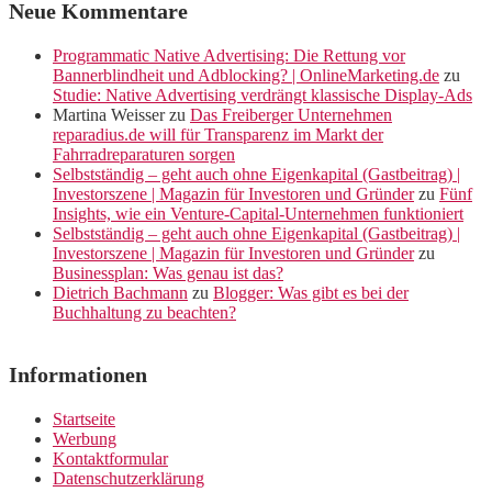
Neue Kommentare
Programmatic Native Advertising: Die Rettung vor
Bannerblindheit und Adblocking? | OnlineMarketing.de
zu
Studie: Native Advertising verdrängt klassische Display-Ads
Martina Weisser
zu
Das Freiberger Unternehmen
reparadius.de will für Transparenz im Markt der
Fahrradreparaturen sorgen
Selbstständig – geht auch ohne Eigenkapital (Gastbeitrag) |
Investorszene | Magazin für Investoren und Gründer
zu
Fünf
Insights, wie ein Venture-Capital-Unternehmen funktioniert
Selbstständig – geht auch ohne Eigenkapital (Gastbeitrag) |
Investorszene | Magazin für Investoren und Gründer
zu
Businessplan: Was genau ist das?
Dietrich Bachmann
zu
Blogger: Was gibt es bei der
Buchhaltung zu beachten?
Informationen
Startseite
Werbung
Kontaktformular
Datenschutzerklärung