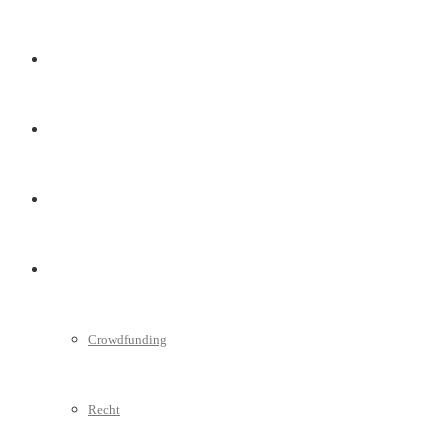
Marketing
Interviews
Videos
Weitere
Crowdfunding
Recht