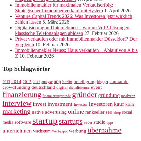
Immobilienmakler für maximalen Verkaufserfolg:
Strategischer Immobilienverkauf mit System
1. April 2026
Venture Capital Trends 2026: Was Investoren jetzt wirklich
zählen lassen
5. März 2026
Digitalisierung in Unternehmen – warum VoIP-Lösungen
klassische Telefonanlagen ablösen
27. Februar 2026
Privat verkaufen oder mit Immobilienmakler Düsseldorf? Der
Vergleich
10. Februar 2026
Immobilienmakler Neuss: Haus verkaufen – Ablauf von A bis
Z
10. Februar 2026
Top Schlagwörter
app
2014
beteiligung
capnamic
2013
2015
analyse
berlin
blogger
2017
crowdfunding
deutschland
event
digital
digitalisierung
gründer
finanzierung
gründung
finanzierungsrunde
insolvenz
interview
invest
investment
Investoren
kauf
köln
Investor
marketing
online
rankseller
native advertising
seo
social
shop
startup
startups
studie
software
media
ströer
tipps
übernahme
unternehmen
werbung
wachstum
Werbespot