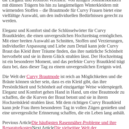
mit dünnen Trägern bis hin zu langärmeligen Winterkleidern mit
wärmenden Stoffen – die Brautmode für Curvy Frauen bietet eine
vielfältige Auswahl, um den individuellen Bedürfnissen gerecht zu
werden.
Eleganz und Komfort sind die Schlüsselwörter für Curvy
Brautkleider, die einen unvergesslichen Hochzeitstag ermöglichen.
Mit einer breiten Auswahl an Schnitten, Stoffen und Verzierungen,
individueller Anpassung und Liebe zum Detail kann jede Curvy
Braut das Kleid ihrer Träume finden, das ihre natürliche Schönheit
hervorhebt und sie in ihrem Glück strahlen lässt. Der Hochzeitstag
ist ein besonderer Moment, und das perfekte Curvy Brautkleid trägt
dazu bei, dass dieser Tag zu einem unvergesslichen Ereignis wird.
Die Welt der
Curvy Brautmode
ist reich an Möglichkeiten und die
Bräute können sicher sein, dass es ein Kleid gibt, das ihre
Persönlichkeit und Schönheit auf einzigartige Weise widerspiegelt.
Eleganz und Komfort gehen Hand in Hand, um eine Brautmode zu
schaffen, die die Kurven der Braut betont und sie in ihrem
Hochzeitskleid strahlen lässt. Mit dem richtigen Curvy Brautkleid
kann jede Frau ihren besonderen Tag in vollen Zügen genießen und
eine unvergessliche Erinnerung schaffen, die ein Leben lang anhält.
Previous Article
Die häufigsten Rasenmäher-Probleme und ihre
Reparaturkosten
Next Article
Die vielseitige Welt der