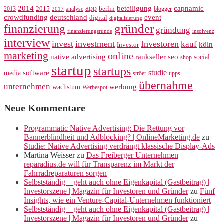
app
2014
beteiligung
capnamic
2013
2015
analyse
berlin
blogger
2017
crowdfunding
deutschland
event
digital
digitalisierung
gründer
finanzierung
gründung
finanzierungsrunde
insolvenz
interview
invest
investment
Investoren
kauf
köln
Investor
marketing
online
rankseller
native advertising
seo
social
shop
startup
startups
studie
software
media
ströer
tipps
übernahme
unternehmen
werbung
wachstum
Werbespot
Neue Kommentare
Programmatic Native Advertising: Die Rettung vor
Bannerblindheit und Adblocking? | OnlineMarketing.de
zu
Studie: Native Advertising verdrängt klassische Display-Ads
Martina Weisser
zu
Das Freiberger Unternehmen
reparadius.de will für Transparenz im Markt der
Fahrradreparaturen sorgen
Selbstständig – geht auch ohne Eigenkapital (Gastbeitrag) |
Investorszene | Magazin für Investoren und Gründer
zu
Fünf
Insights, wie ein Venture-Capital-Unternehmen funktioniert
Selbstständig – geht auch ohne Eigenkapital (Gastbeitrag) |
Investorszene | Magazin für Investoren und Gründer
zu