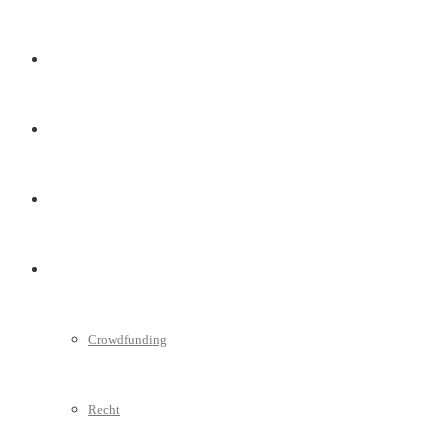
Marketing
Interviews
Videos
Weitere
Crowdfunding
Recht