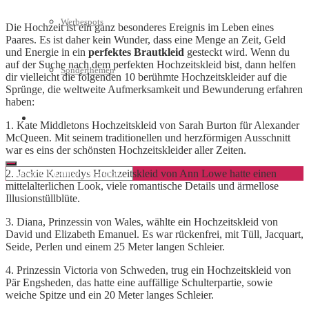
Werbespots
Die Hochzeit ist ein ganz besonderes Ereignis im Leben eines
Paares. Es ist daher kein Wunder, dass eine Menge an Zeit, Geld
und Energie in ein
perfektes Brautkleid
gesteckt wird. Wenn du
auf der Suche nach dem perfekten Hochzeitskleid bist, dann helfen
Sonderthemen
dir vielleicht die folgenden 10 berühmte Hochzeitskleider auf die
Sprünge, die weltweite Aufmerksamkeit und Bewunderung erfahren
haben:
Geschäftskonto eröffnen
1. Kate Middletons Hochzeitskleid von Sarah Burton für Alexander
McQueen. Mit seinem traditionellen und herzförmigen Ausschnitt
war es eins der schönsten Hochzeitskleider aller Zeiten.
2. Jackie Kennedys Hochzeitskleid von Ann Lowe hatte einen
mittelalterlichen Look, viele romantische Details und ärmellose
Illusionstüllblüte.
3. Diana, Prinzessin von Wales, wählte ein Hochzeitskleid von
David und Elizabeth Emanuel. Es war rückenfrei, mit Tüll, Jacquart,
Seide, Perlen und einem 25 Meter langen Schleier.
4. Prinzessin Victoria von Schweden, trug ein Hochzeitskleid von
Pär Engsheden, das hatte eine auffällige Schulterpartie, sowie
weiche Spitze und ein 20 Meter langes Schleier.