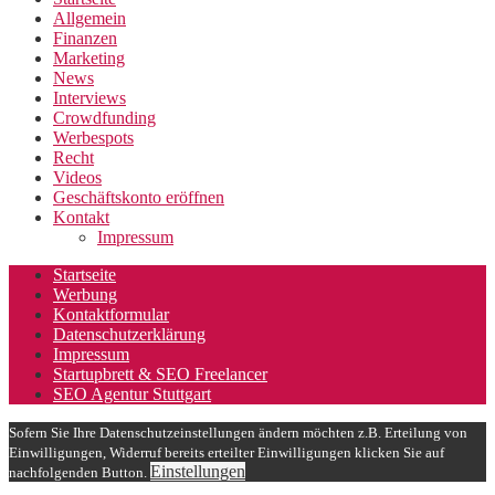
Allgemein
Finanzen
Marketing
News
Interviews
Crowdfunding
Werbespots
Recht
Videos
Geschäftskonto eröffnen
Kontakt
Impressum
Startseite
Werbung
Kontaktformular
Datenschutzerklärung
Impressum
Startupbrett & SEO Freelancer
SEO Agentur Stuttgart
Sofern Sie Ihre Datenschutzeinstellungen ändern möchten z.B. Erteilung von
Einwilligungen, Widerruf bereits erteilter Einwilligungen klicken Sie auf
Einstellungen
nachfolgenden Button.