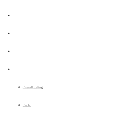
Marketing
Interviews
Videos
Weitere
Crowdfunding
Recht