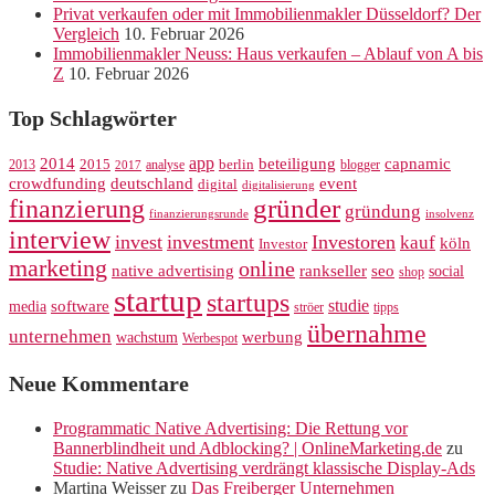
Privat verkaufen oder mit Immobilienmakler Düsseldorf? Der
Vergleich
10. Februar 2026
Immobilienmakler Neuss: Haus verkaufen – Ablauf von A bis
Z
10. Februar 2026
Top Schlagwörter
app
2014
beteiligung
capnamic
2013
2015
analyse
berlin
blogger
2017
crowdfunding
deutschland
event
digital
digitalisierung
gründer
finanzierung
gründung
finanzierungsrunde
insolvenz
interview
invest
investment
Investoren
kauf
köln
Investor
marketing
online
rankseller
native advertising
seo
social
shop
startup
startups
studie
software
media
ströer
tipps
übernahme
unternehmen
werbung
wachstum
Werbespot
Neue Kommentare
Programmatic Native Advertising: Die Rettung vor
Bannerblindheit und Adblocking? | OnlineMarketing.de
zu
Studie: Native Advertising verdrängt klassische Display-Ads
Martina Weisser
zu
Das Freiberger Unternehmen