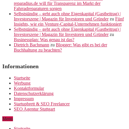
reparadius.de will für Transparenz im Markt der
Fahrradreparaturen sorgen
Selbstständig – geht auch ohne Eigenkapital (Gastbeitrag) |
Investorszene | Magazin für Investoren und Gründer
zu
Fünf
Insights, wie ein Venture-Capital-Unternehmen funktioniert
Selbstständig – geht auch ohne Eigenkapital (Gastbeitrag) |
Investorszene | Magazin für Investoren und Gründer
zu
Businessplan: Was genau ist das?
Dietrich Bachmann
zu
Blogger: Was gibt es bei der
Buchhaltung zu beachten?
Informationen
Startseite
Werbung
Kontaktformular
Datenschutzerklärung
Impressum
Startupbrett & SEO Freelancer
SEO Agentur Stuttgart
Menu
Startseite