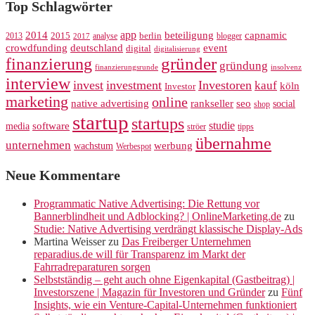
Top Schlagwörter
app
2014
beteiligung
capnamic
2013
2015
analyse
berlin
blogger
2017
crowdfunding
deutschland
event
digital
digitalisierung
gründer
finanzierung
gründung
finanzierungsrunde
insolvenz
interview
invest
investment
Investoren
kauf
köln
Investor
marketing
online
rankseller
native advertising
seo
social
shop
startup
startups
studie
software
media
ströer
tipps
übernahme
unternehmen
werbung
wachstum
Werbespot
Neue Kommentare
Programmatic Native Advertising: Die Rettung vor
Bannerblindheit und Adblocking? | OnlineMarketing.de
zu
Studie: Native Advertising verdrängt klassische Display-Ads
Martina Weisser
zu
Das Freiberger Unternehmen
reparadius.de will für Transparenz im Markt der
Fahrradreparaturen sorgen
Selbstständig – geht auch ohne Eigenkapital (Gastbeitrag) |
Investorszene | Magazin für Investoren und Gründer
zu
Fünf
Insights, wie ein Venture-Capital-Unternehmen funktioniert