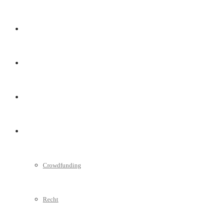
Marketing
Interviews
Videos
Weitere
Crowdfunding
Recht