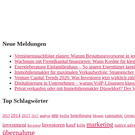
Neue Meldungen
Vermögensnachfolge planen: Warum Bestattungsvorsorge in jed
Wachstum mit Fremdkapital finanzieren: Wann Kredite für kle
Energieberatung Einfamilienhaus – So sparen Eigentümer langf
Immobilienmakler für maximalen Verkaufserfolg: Strategische
Venture Capital Trends 2026: Was Investoren jetzt wirklich zäh
Digitalisierung in Unternehmen – warum VoIP-Lösungen klassi
Privat verkaufen oder mit Immobilienmakler Düsseldorf? Der V
Top Schlagwörter
app
crow
2014
beteiligung
capnamic
2013
2015
analyse
berlin
blogger
2017
marketing
investment
Investoren
kauf
köln
native adve
Investor
übernahme