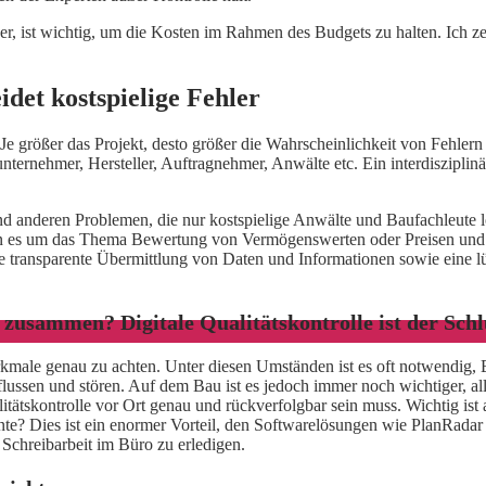
, ist wichtig, um die Kosten im Rahmen des Budgets zu halten. Ich zeig
det kostspielige Fehler
 Je größer das Projekt, desto größer die Wahrscheinlichkeit von Fehle
ternehmer, Hersteller, Auftragnehmer, Anwälte etc. Ein interdisziplinä
 anderen Problemen, die nur kostspielige Anwälte und Baufachleute lö
n es um das Thema Bewertung von Vermögenswerten oder Preisen und a
ne transparente Übermittlung von Daten und Informationen sowie eine l
 zusammen? Digitale Qualitätskontrolle ist der Schl
erkmale genau zu achten. Unter diesen Umständen ist es oft notwendig, 
lussen und stören. Auf dem Bau ist es jedoch immer noch wichtiger, alle
ätskontrolle vor Ort genau und rückverfolgbar sein muss. Wichtig ist a
e? Dies ist ein enormer Vorteil, den Softwarelösungen wie PlanRadar 
e Schreibarbeit im Büro zu erledigen.