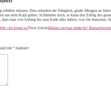
ojekts
erfüllen müssen. Dies erfordert die Fähigkeit, große Mengen an Info
en aus dem Kopf gehen. Schlimmer noch, es kann den Erfolg des gesamt
n, dass man von Anfang bis zum Ende alles haben, was Sie brauchen. S
Wie viel kostet es?
Next Article
Mängel am bau entdeckt? Bausachverstä
sind mit
*
markiert