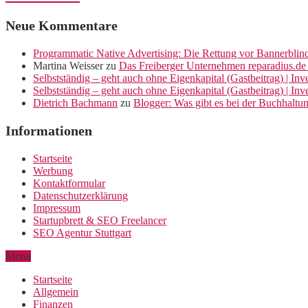
Neue Kommentare
Programmatic Native Advertising: Die Rettung vor Bannerblin
Martina Weisser
zu
Das Freiberger Unternehmen reparadius.de 
Selbstständig – geht auch ohne Eigenkapital (Gastbeitrag) | In
Selbstständig – geht auch ohne Eigenkapital (Gastbeitrag) | In
Dietrich Bachmann
zu
Blogger: Was gibt es bei der Buchhaltu
Informationen
Startseite
Werbung
Kontaktformular
Datenschutzerklärung
Impressum
Startupbrett & SEO Freelancer
SEO Agentur Stuttgart
Menu
Startseite
Allgemein
Finanzen