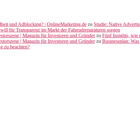
dheit und Adblocking? | OnlineMarketing.de
zu
Studie: Native Adverti
will für Transparenz im Markt der Fahrradreparaturen sorgen
vestorszene | Magazin für Investoren und Gründer
zu
Fünf Insights, wie
vestorszene | Magazin für Investoren und Gründer
zu
Businessplan: Was 
ng zu beachten?