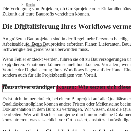
Recht
Die Verfolgung von Projekten, ob Großprojekte oder Einfamilienhäuser
Zukunft auf teure Bauprofis verzichten können.
Die Digitalisierung Ihres Workflows vermei
Werbespots
An größeren Bauprojekten sind in der Regel mehr Personen beteiligt.
Arbeitsabläufe. Denn Bauprojekte erfordern Planer, Lieferanten, Bauun
Sonderthemen
Schwierigkeiten gemeinsam überwinden muss.
Wenn Fehler entdeckt werden, führen sie oft zu Bauverzögerungen und
explodieren. Emotionen können schnell hochkochen. Vor allem, wen
Geschäftskonto eröffnen
Vorteile der Digitalisierung Ihres Workflows liegen auf der Hand. Ei
sondern auch für alle Projektbeteiligten von Vorteil.
Bausachverständiger Kosten: Wie setzen sich diese
Es ist nicht immer einfach, bei einem Bauprojekt auf alle Qualitätsm
Qualitätskontrollpläne können andere Fristen oder Meilensteine beeinf
Dokumentation in dem Büro zu verbringen. Wir wissen, dass die Qualit
bearbeiten. Wer wühlt sich schon gerne durch unordentliche Dokument
konzentrieren, was tatsächlich vor Ort passiert, anstatt zeitaufwändig