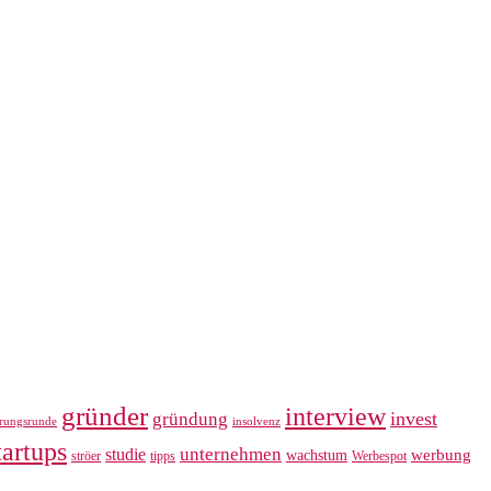
gründer
interview
invest
gründung
erungsrunde
insolvenz
tartups
unternehmen
studie
werbung
wachstum
ströer
tipps
Werbespot