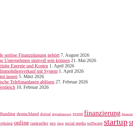
e seriöse Finanzplanung gehört
7. August 2026
ine Unternehmen sinnvoll sein können
21. Mai 2026
ristig Energie und Kosten
1. April 2026
r Immobilienverkauf mit System
1. April 2026
len lassen
5. März 2026
sche Telefonanlagen ablösen
27. Februar 2026
ergleich
10. Februar 2026
finanzierung
dfunding
deutschland
event
digital
digitalisierung
finanzi
startup
s
online
rankseller
rtising
seo
software
social media
shop