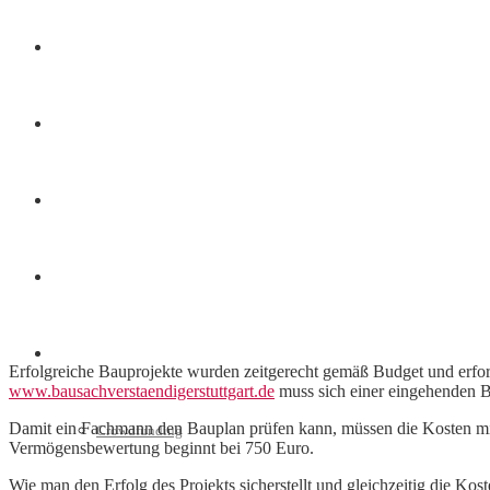
Finanzen
Marketing
Interviews
Videos
Weitere
Erfolgreiche Bauprojekte wurden zeitgerecht gemäß Budget und erford
www.bausachverstaendigerstuttgart.de
muss sich einer eingehenden Be
Damit ein Fachmann den Bauplan prüfen kann, müssen die Kosten mi
Crowdfunding
Vermögensbewertung beginnt bei 750 Euro.
Wie man den Erfolg des Projekts sicherstellt und gleichzeitig die Kost