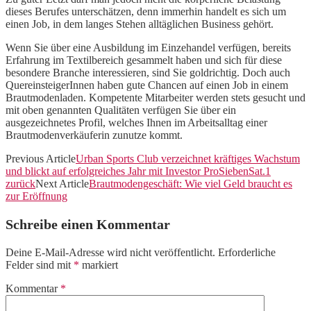
dieses Berufes unterschätzen, denn immerhin handelt es sich um
einen Job, in dem langes Stehen alltäglichen Business gehört.
Wenn Sie über eine Ausbildung im Einzehandel verfügen, bereits
Erfahrung im Textilbereich gesammelt haben und sich für diese
besondere Branche interessieren, sind Sie goldrichtig. Doch auch
QuereinsteigerInnen haben gute Chancen auf einen Job in einem
Brautmodenladen. Kompetente Mitarbeiter werden stets gesucht und
mit oben genannten Qualitäten verfügen Sie über ein
ausgezeichnetes Profil, welches Ihnen im Arbeitsalltag einer
Brautmodenverkäuferin zunutze kommt.
Previous Article
Urban Sports Club verzeichnet kräftiges Wachstum
und blickt auf erfolgreiches Jahr mit Investor ProSiebenSat.1
zurück
Next Article
Brautmodengeschäft: Wie viel Geld braucht es
zur Eröffnung
Schreibe einen Kommentar
Deine E-Mail-Adresse wird nicht veröffentlicht.
Erforderliche
Felder sind mit
*
markiert
Kommentar
*