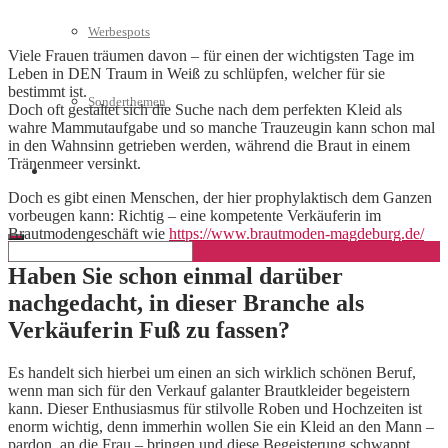
Werbespots
Viele Frauen träumen davon – für einen der wichtigsten Tage im
Leben in DEN Traum in Weiß zu schlüpfen, welcher für sie
bestimmt ist.
Sonderthemen
Doch oft gestaltet sich die Suche nach dem perfekten Kleid als
wahre Mammutaufgabe und so manche Trauzeugin kann schon mal
in den Wahnsinn getrieben werden, während die Braut in einem
Tränenmeer versinkt.
Geschäftskonto eröffnen
Doch es gibt einen Menschen, der hier prophylaktisch dem Ganzen
vorbeugen kann: Richtig – eine kompetente Verkäuferin im
Brautmodengeschäft wie
https://www.brautmoden-magdeburg.de/
Haben Sie schon einmal darüber
nachgedacht, in dieser Branche als
Verkäuferin Fuß zu fassen?
Es handelt sich hierbei um einen an sich wirklich schönen Beruf,
wenn man sich für den Verkauf galanter Brautkleider begeistern
kann. Dieser Enthusiasmus für stilvolle Roben und Hochzeiten ist
enorm wichtig, denn immerhin wollen Sie ein Kleid an den Mann –
pardon, an die Frau – bringen und diese Begeisterung schwappt