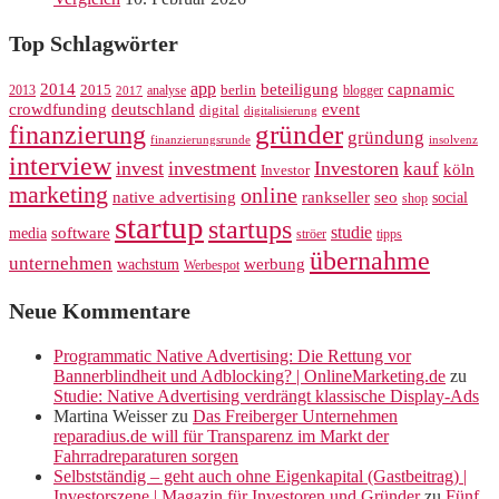
Top Schlagwörter
app
2014
beteiligung
capnamic
2013
2015
analyse
berlin
blogger
2017
crowdfunding
deutschland
event
digital
digitalisierung
gründer
finanzierung
gründung
finanzierungsrunde
insolvenz
interview
invest
investment
Investoren
kauf
köln
Investor
marketing
online
rankseller
native advertising
seo
social
shop
startup
startups
studie
software
media
ströer
tipps
übernahme
unternehmen
werbung
wachstum
Werbespot
Neue Kommentare
Programmatic Native Advertising: Die Rettung vor
Bannerblindheit und Adblocking? | OnlineMarketing.de
zu
Studie: Native Advertising verdrängt klassische Display-Ads
Martina Weisser
zu
Das Freiberger Unternehmen
reparadius.de will für Transparenz im Markt der
Fahrradreparaturen sorgen
Selbstständig – geht auch ohne Eigenkapital (Gastbeitrag) |
Investorszene | Magazin für Investoren und Gründer
zu
Fünf