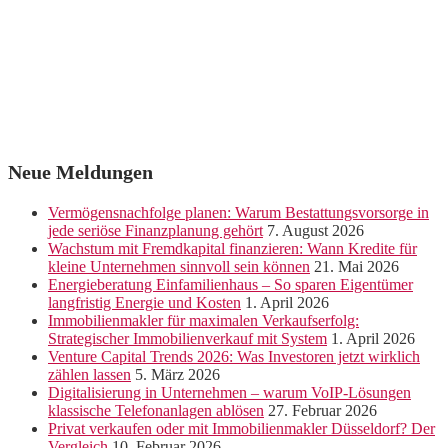
Neue Meldungen
Vermögensnachfolge planen: Warum Bestattungsvorsorge in
jede seriöse Finanzplanung gehört
7. August 2026
Wachstum mit Fremdkapital finanzieren: Wann Kredite für
kleine Unternehmen sinnvoll sein können
21. Mai 2026
Energieberatung Einfamilienhaus – So sparen Eigentümer
langfristig Energie und Kosten
1. April 2026
Immobilienmakler für maximalen Verkaufserfolg:
Strategischer Immobilienverkauf mit System
1. April 2026
Venture Capital Trends 2026: Was Investoren jetzt wirklich
zählen lassen
5. März 2026
Digitalisierung in Unternehmen – warum VoIP-Lösungen
klassische Telefonanlagen ablösen
27. Februar 2026
Privat verkaufen oder mit Immobilienmakler Düsseldorf? Der
Vergleich
10. Februar 2026