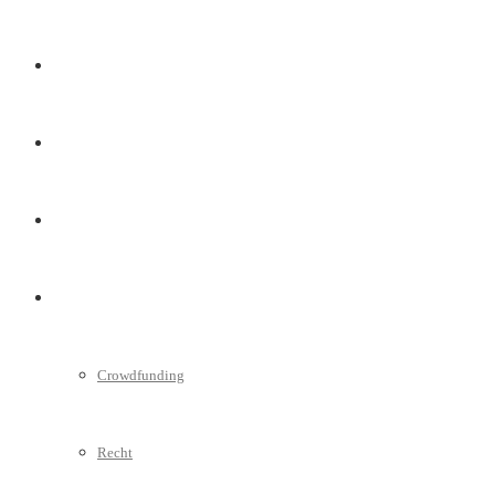
Marketing
Interviews
Videos
Weitere
Crowdfunding
Recht