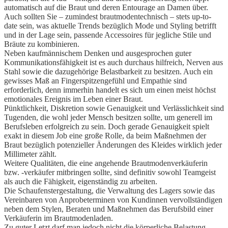
automatisch auf die Braut und deren Entourage an Damen über.
Auch sollten Sie – zumindest brautmodentechnisch – stets up-to-
date sein, was aktuelle Trends bezüglich Mode und Styling betrifft
und in der Lage sein, passende Accessoires für jegliche Stile und
Bräute zu kombinieren.
Neben kaufmännischem Denken und ausgesprochen guter
Kommunikationsfähigkeit ist es auch durchaus hilfreich, Nerven aus
Stahl sowie die dazugehörige Belastbarkeit zu besitzen. Auch ein
gewisses Maß an Fingerspitzengefühl und Empathie sind
erforderlich, denn immerhin handelt es sich um einen meist höchst
emotionales Ereignis im Leben einer Braut.
Pünktlichkeit, Diskretion sowie Genauigkeit und Verlässlichkeit sind
Tugenden, die wohl jeder Mensch besitzen sollte, um generell im
Berufsleben erfolgreich zu sein. Doch gerade Genauigkeit spielt
exakt in diesem Job eine große Rolle, da beim Maßnehmen der
Braut bezüglich potenzieller Änderungen des Kleides wirklich jeder
Millimeter zählt.
Weitere Qualitäten, die eine angehende Brautmodenverkäuferin
bzw. -verkäufer mitbringen sollte, sind definitiv sowohl Teamgeist
als auch die Fähigkeit, eigenständig zu arbeiten.
Die Schaufenstergestaltung, die Verwaltung des Lagers sowie das
Vereinbaren von Anprobeterminen von Kundinnen vervollständigen
neben dem Stylen, Beraten und Maßnehmen das Berufsbild einer
Verkäuferin im Brautmodenladen.
Zu guter Letzt darf man jedoch nicht die körperliche Belastung