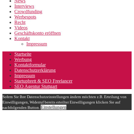
News
Interviews
Crowdfunding
Werbespots
Recht
Videos
Geschäftskonto eröffnen
Kontakt
Impressum
Startseite
Werbung
Kontaktformular
Datenschutzerklärung
Impressum
Startupbrett & SEO Freelancer
SEO Agentur Stuttgart
Sofern Sie Ihre Datenschutzeinstellungen ändern möchten z.B. Erteilung von
Einwilligungen, Widerruf bereits erteilter Einwilligungen klicken Sie auf
Einstellungen
nachfolgenden Button.