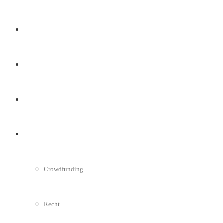
Marketing
Interviews
Videos
Weitere
Crowdfunding
Recht