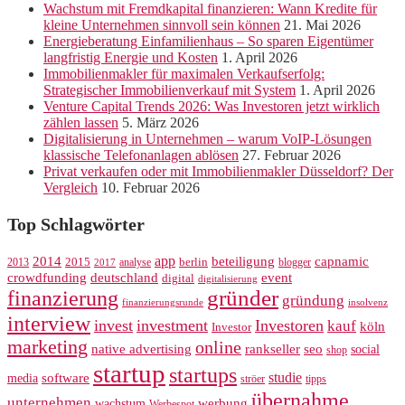
Wachstum mit Fremdkapital finanzieren: Wann Kredite für
kleine Unternehmen sinnvoll sein können
21. Mai 2026
Energieberatung Einfamilienhaus – So sparen Eigentümer
langfristig Energie und Kosten
1. April 2026
Immobilienmakler für maximalen Verkaufserfolg:
Strategischer Immobilienverkauf mit System
1. April 2026
Venture Capital Trends 2026: Was Investoren jetzt wirklich
zählen lassen
5. März 2026
Digitalisierung in Unternehmen – warum VoIP-Lösungen
klassische Telefonanlagen ablösen
27. Februar 2026
Privat verkaufen oder mit Immobilienmakler Düsseldorf? Der
Vergleich
10. Februar 2026
Top Schlagwörter
app
2014
beteiligung
capnamic
2013
2015
analyse
berlin
blogger
2017
crowdfunding
deutschland
event
digital
digitalisierung
gründer
finanzierung
gründung
finanzierungsrunde
insolvenz
interview
invest
investment
Investoren
kauf
köln
Investor
marketing
online
rankseller
native advertising
seo
social
shop
startup
startups
studie
software
media
ströer
tipps
übernahme
unternehmen
werbung
wachstum
Werbespot