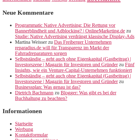
Neue Kommentare
Programmatic Native Advertising: Die Rettung vor
Bannerblindheit und Adblocking? | OnlineMarketing.de
zu
Studie: Native Advertising verdrängt klassische Display-Ads
Martina Weisser
zu
Das Freiberger Unternehmen
reparadius.de will für Transparenz im Markt der
Fahrradreparaturen sorgen
Selbstständig – geht auch ohne Eigenkapital (Gastbeitrag) |
Investorszene | Magazin für Investoren und Gründer
zu
Fünf
Insights, wie ein Venture-Capital-Unternehmen funktioniert
Selbstständig – geht auch ohne Eigenkapital (Gastbeitrag) |
Investorszene | Magazin für Investoren und Gründer
zu
Businessplan: Was genau ist das?
Dietrich Bachmann
zu
Blogger: Was gibt es bei der
Buchhaltung zu beachten?
Informationen
Startseite
Werbung
Kontaktformular