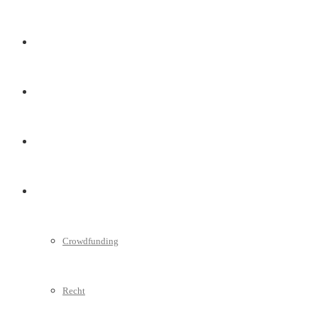
Marketing
Interviews
Videos
Weitere
Crowdfunding
Recht