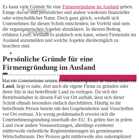
Es kann viele Gründe für eine
Firmengründung im Ausland
geben.
Werbespots
Einige davon sind persönlicher und andere wiederum finanzieller
oder wirtschaftlicher Natur. Doch ganz gleich, weshalb sich
Unternehmen für diesen Schritt entscheiden; im Vorfeld sind stets
die organisatorischen Aspekte abzuklären. In diesem Beitrag
Sonderthemen
erfahren Leser, weshalb es praktisch sein kann, seinen Firmensitz im
Ausland anzumelden und welche Aspekte diesbezüglich zu
beachten sind.
Geschäftskonto eröffnen
Persönliche Gründe für eine
Firmengründung im Ausland
Hat ein Unternehmer seinen
Lebensmittelpunkt in einem anderen
Land
, liegt es nahe, dort auch die eigene Firma zu gründen oder
ihren Sitz in das betreffende Land zu verlegen. Da sich der
Betriebsinhaber in diesem Fall vor Ort aufhält, lässt sich dieser
Schritt oftmals besonders einfach durchführen. Häufig ist die
betreffende Person bereits mit den Gegebenheiten und Vorschriften
vor Ort vertraut. Als wenig problematisch erweist sich die
Unternehmensgründung innerhalb der EU. Es gelten hier in jedem
Land zwar andere Voraussetzungen, allerdings existieren
mittlerweile einheitliche Reglementierungen im gemeinsamen
Wirtschaftsraum. Der Prozess geht mittlerweile also unkompliziert