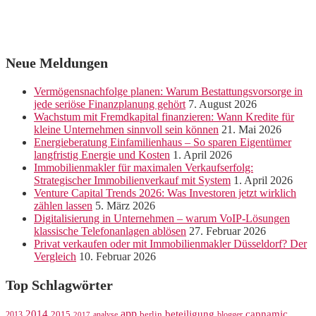
Neue Meldungen
Vermögensnachfolge planen: Warum Bestattungsvorsorge in
jede seriöse Finanzplanung gehört
7. August 2026
Wachstum mit Fremdkapital finanzieren: Wann Kredite für
kleine Unternehmen sinnvoll sein können
21. Mai 2026
Energieberatung Einfamilienhaus – So sparen Eigentümer
langfristig Energie und Kosten
1. April 2026
Immobilienmakler für maximalen Verkaufserfolg:
Strategischer Immobilienverkauf mit System
1. April 2026
Venture Capital Trends 2026: Was Investoren jetzt wirklich
zählen lassen
5. März 2026
Digitalisierung in Unternehmen – warum VoIP-Lösungen
klassische Telefonanlagen ablösen
27. Februar 2026
Privat verkaufen oder mit Immobilienmakler Düsseldorf? Der
Vergleich
10. Februar 2026
Top Schlagwörter
app
2014
beteiligung
capnamic
2013
2015
analyse
berlin
blogger
2017