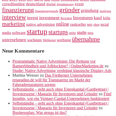
crowdfunding
deutschland
event
digital
digitalisierung
gründer
finanzierung
gründung
finanzierungsrunde
insolvenz
interview
invest
investment
Investoren
kauf
köln
Investor
marketing
online
rankseller
native advertising
seo
social
shop
startup
startups
studie
software
media
ströer
tipps
übernahme
unternehmen
werbung
wachstum
Werbespot
Neue Kommentare
Programmatic Native Advertising: Die Rettung vor
Bannerblindheit und Adblocking? | OnlineMarketing.de
zu
Studie: Native Advertising verdrängt klassische Display-Ads
Martina Weisser
zu
Das Freiberger Unternehmen
reparadius.de will für Transparenz im Markt der
Fahrradreparaturen sorgen
Selbstständig – geht auch ohne Eigenkapital (Gastbeitrag) |
Investorszene | Magazin für Investoren und Gründer
zu
Fünf
Insights, wie ein Venture-Capital-Unternehmen funktioniert
Selbstständig – geht auch ohne Eigenkapital (Gastbeitrag) |
Investorszene | Magazin für Investoren und Gründer
zu
Businessplan: Was genau ist das?