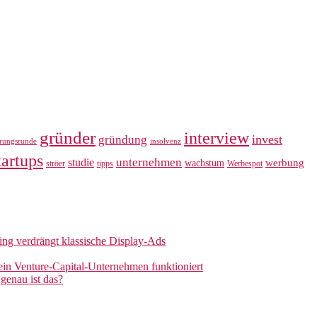
gründer
interview
invest
gründung
erungsrunde
insolvenz
tartups
unternehmen
studie
werbung
wachstum
ströer
tipps
Werbespot
sing verdrängt klassische Display-Ads
 ein Venture-Capital-Unternehmen funktioniert
genau ist das?