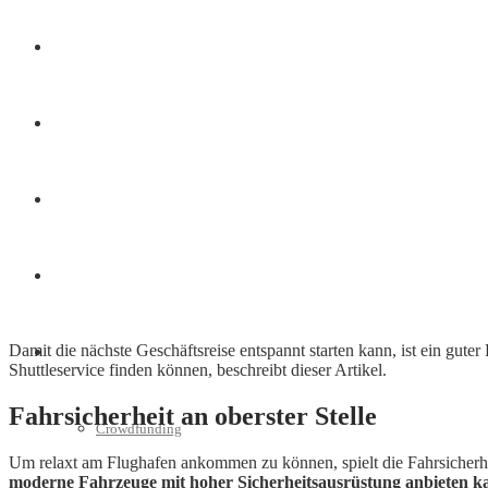
Finanzen
Marketing
Interviews
Videos
Damit die nächste Geschäftsreise entspannt starten kann, ist ein gute
Weitere
Shuttleservice finden können, beschreibt dieser Artikel.
Fahrsicherheit an oberster Stelle
Crowdfunding
Um relaxt am Flughafen ankommen zu können, spielt die Fahrsicherhe
moderne Fahrzeuge mit hoher Sicherheitsausrüstung anbieten k