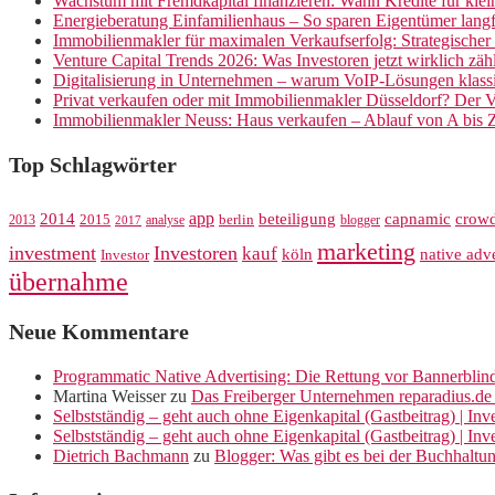
Wachstum mit Fremdkapital finanzieren: Wann Kredite für kle
Energieberatung Einfamilienhaus – So sparen Eigentümer langf
Immobilienmakler für maximalen Verkaufserfolg: Strategische
Venture Capital Trends 2026: Was Investoren jetzt wirklich zäh
Digitalisierung in Unternehmen – warum VoIP-Lösungen klassi
Privat verkaufen oder mit Immobilienmakler Düsseldorf? Der V
Immobilienmakler Neuss: Haus verkaufen – Ablauf von A bis 
Top Schlagwörter
app
crow
2014
beteiligung
capnamic
2013
2015
analyse
berlin
blogger
2017
marketing
investment
Investoren
kauf
köln
native adve
Investor
übernahme
Neue Kommentare
Programmatic Native Advertising: Die Rettung vor Bannerblin
Martina Weisser
zu
Das Freiberger Unternehmen reparadius.de 
Selbstständig – geht auch ohne Eigenkapital (Gastbeitrag) | In
Selbstständig – geht auch ohne Eigenkapital (Gastbeitrag) | In
Dietrich Bachmann
zu
Blogger: Was gibt es bei der Buchhaltu