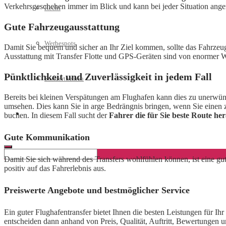
Verkehrsgeschehen immer im Blick und kann bei jeder Situation ange
Recht
Gute Fahrzeugausstattung
Werbespots
Damit Sie bequem und sicher an Ihr Ziel kommen, sollte das Fahrzeug
Ausstattung mit Transfer Flotte und GPS-Geräten sind von enormer 
Pünktlichkeit und Zuverlässigkeit in jedem Fall
Sonderthemen
Bereits bei kleinen Verspätungen am Flughafen kann dies zu unerwün
umsehen. Dies kann Sie in arge Bedrängnis bringen, wenn Sie einen z
Geschäftskonto eröffnen
buchen. In diesem Fall sucht der
Fahrer die für Sie beste Route he
Gute Kommunikation
Damit Sie sich während des Transfers wohlfühlen können, ist eine 
positiv auf das Fahrerlebnis aus.
Preiswerte Angebote und bestmöglicher Service
Ein guter Flughafentransfer bietet Ihnen die besten Leistungen für Ih
entscheiden dann anhand von Preis, Qualität, Auftritt, Bewertungen 