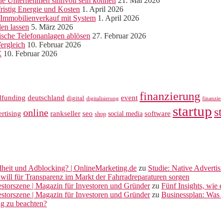
ine Unternehmen sinnvoll sein können
21. Mai 2026
ristig Energie und Kosten
1. April 2026
r Immobilienverkauf mit System
1. April 2026
len lassen
5. März 2026
sche Telefonanlagen ablösen
27. Februar 2026
ergleich
10. Februar 2026
Z
10. Februar 2026
finanzierung
dfunding
deutschland
event
digital
digitalisierung
finanzi
startup
s
online
rankseller
rtising
seo
software
social media
shop
dheit und Adblocking? | OnlineMarketing.de
zu
Studie: Native Adverti
will für Transparenz im Markt der Fahrradreparaturen sorgen
vestorszene | Magazin für Investoren und Gründer
zu
Fünf Insights, wie
vestorszene | Magazin für Investoren und Gründer
zu
Businessplan: Was 
ng zu beachten?