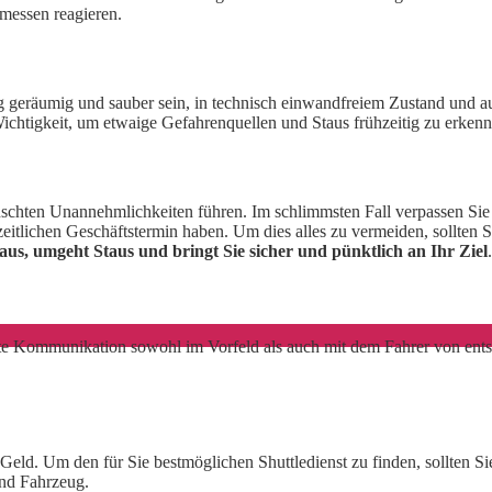
messen reagieren.
 geräumig und sauber sein, in technisch einwandfreiem Zustand und au
Wichtigkeit, um etwaige Gefahrenquellen und Staus frühzeitig zu erke
schten Unannehmlichkeiten führen. Im schlimmsten Fall verpassen Sie
eitlichen Geschäftstermin haben. Um dies alles zu vermeiden, sollten 
raus, umgeht Staus und bringt Sie sicher und pünktlich an Ihr Ziel
.
gute Kommunikation sowohl im Vorfeld als auch mit dem Fahrer von en
r Geld. Um den für Sie bestmöglichen Shuttledienst zu finden, sollten S
und Fahrzeug.