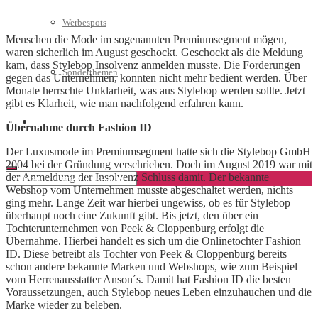
Werbespots
Menschen die Mode im sogenannten Premiumsegment mögen,
waren sicherlich im August geschockt. Geschockt als die Meldung
kam, dass Stylebop Insolvenz anmelden musste. Die Forderungen
Sonderthemen
gegen das Unternehmen, konnten nicht mehr bedient werden. Über
Monate herrschte Unklarheit, was aus Stylebop werden sollte. Jetzt
gibt es Klarheit, wie man nachfolgend erfahren kann.
Geschäftskonto eröffnen
Übernahme durch Fashion ID
Der Luxusmode im Premiumsegment hatte sich die Stylebop GmbH
2004 bei der Gründung verschrieben. Doch im August 2019 war mit
der Anmeldung der Insolvenz Schluss damit. Der bekannte
Webshop vom Unternehmen musste abgeschaltet werden, nichts
ging mehr. Lange Zeit war hierbei ungewiss, ob es für Stylebop
überhaupt noch eine Zukunft gibt. Bis jetzt, den über ein
Tochterunternehmen von Peek & Cloppenburg erfolgt die
Übernahme. Hierbei handelt es sich um die Onlinetochter Fashion
ID. Diese betreibt als Tochter von Peek & Cloppenburg bereits
schon andere bekannte Marken und Webshops, wie zum Beispiel
vom Herrenausstatter Anson´s. Damit hat Fashion ID die besten
Voraussetzungen, auch Stylebop neues Leben einzuhauchen und die
Marke wieder zu beleben.