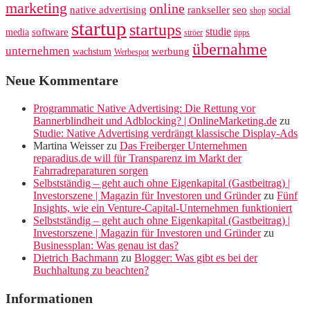
marketing
online
rankseller
native advertising
seo
social
shop
startup
startups
studie
software
media
ströer
tipps
übernahme
unternehmen
werbung
wachstum
Werbespot
Neue Kommentare
Programmatic Native Advertising: Die Rettung vor
Bannerblindheit und Adblocking? | OnlineMarketing.de
zu
Studie: Native Advertising verdrängt klassische Display-Ads
Martina Weisser
zu
Das Freiberger Unternehmen
reparadius.de will für Transparenz im Markt der
Fahrradreparaturen sorgen
Selbstständig – geht auch ohne Eigenkapital (Gastbeitrag) |
Investorszene | Magazin für Investoren und Gründer
zu
Fünf
Insights, wie ein Venture-Capital-Unternehmen funktioniert
Selbstständig – geht auch ohne Eigenkapital (Gastbeitrag) |
Investorszene | Magazin für Investoren und Gründer
zu
Businessplan: Was genau ist das?
Dietrich Bachmann
zu
Blogger: Was gibt es bei der
Buchhaltung zu beachten?
Informationen