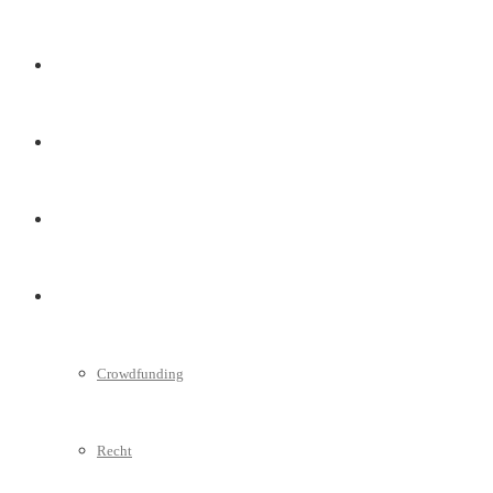
Marketing
Interviews
Videos
Weitere
Crowdfunding
Recht