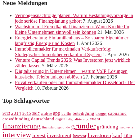
Neue Meldungen
Vermögensnachfolge planen: Warum Bestattungsvorsorge in
jede seriöse Finanzplanung gehört
7. August 2026
Wachstum mit Fremdkapital finanzieren: Wann Kredite für
kleine Unternehmen sinnvoll sein können
21. Mai 2026
Energieberatung Einfamilienhaus – So sparen Eigentümer
langfristig Energie und Kosten
1. April 2026
Immobilienmakler für maximalen Verkaufserfolg:
Strategischer Immobilienverkauf mit System
1. April 2026
Venture Capital Trends 2026: Was Investoren jetzt wirklich
zählen lassen
5. März 2026
Digitalisierung in Unternehmen – warum VoIP-Lösungen
klassische Telefonanlagen ablösen
27. Februar 2026
Privat verkaufen oder mit Immobilienmakler Düsseldorf? Der
Vergleich
10. Februar 2026
Top Schlagwörter
app
2014
beteiligung
capnamic
2013
2015
analyse
berlin
blogger
2017
crowdfunding
deutschland
event
digital
digitalisierung
gründer
finanzierung
gründung
finanzierungsrunde
insolvenz
interview
invest
investment
Investoren
kauf
köln
Investor