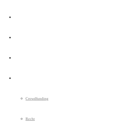
Marketing
Interviews
Videos
Weitere
Crowdfunding
Recht