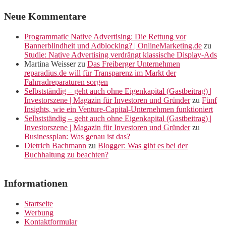
Neue Kommentare
Programmatic Native Advertising: Die Rettung vor
Bannerblindheit und Adblocking? | OnlineMarketing.de
zu
Studie: Native Advertising verdrängt klassische Display-Ads
Martina Weisser
zu
Das Freiberger Unternehmen
reparadius.de will für Transparenz im Markt der
Fahrradreparaturen sorgen
Selbstständig – geht auch ohne Eigenkapital (Gastbeitrag) |
Investorszene | Magazin für Investoren und Gründer
zu
Fünf
Insights, wie ein Venture-Capital-Unternehmen funktioniert
Selbstständig – geht auch ohne Eigenkapital (Gastbeitrag) |
Investorszene | Magazin für Investoren und Gründer
zu
Businessplan: Was genau ist das?
Dietrich Bachmann
zu
Blogger: Was gibt es bei der
Buchhaltung zu beachten?
Informationen
Startseite
Werbung
Kontaktformular