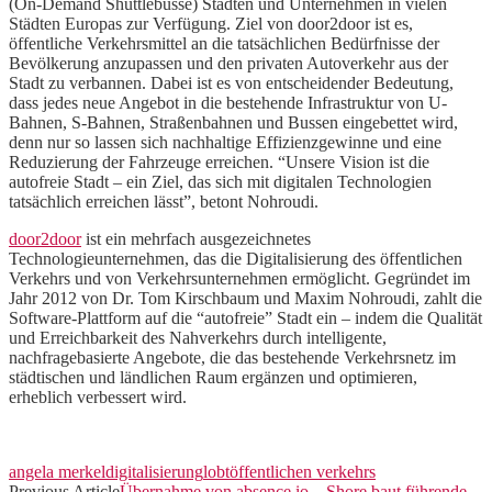
(On-Demand Shuttlebusse) Städten und Unternehmen in vielen
Städten Europas zur Verfügung. Ziel von door2door ist es,
öffentliche Verkehrsmittel an die tatsächlichen Bedürfnisse der
Bevölkerung anzupassen und den privaten Autoverkehr aus der
Stadt zu verbannen. Dabei ist es von entscheidender Bedeutung,
dass jedes neue Angebot in die bestehende Infrastruktur von U-
Bahnen, S-Bahnen, Straßenbahnen und Bussen eingebettet wird,
denn nur so lassen sich nachhaltige Effizienzgewinne und eine
Reduzierung der Fahrzeuge erreichen. “Unsere Vision ist die
autofreie Stadt – ein Ziel, das sich mit digitalen Technologien
tatsächlich erreichen lässt”, betont Nohroudi.
door2door
ist ein mehrfach ausgezeichnetes
Technologieunternehmen, das die Digitalisierung des öffentlichen
Verkehrs und von Verkehrsunternehmen ermöglicht. Gegründet im
Jahr 2012 von Dr. Tom Kirschbaum und Maxim Nohroudi, zahlt die
Software-Plattform auf die “autofreie” Stadt ein – indem die Qualität
und Erreichbarkeit des Nahverkehrs durch intelligente,
nachfragebasierte Angebote, die das bestehende Verkehrsnetz im
städtischen und ländlichen Raum ergänzen und optimieren,
erheblich verbessert wird.
angela merkel
digitalisierung
lobt
öffentlichen verkehrs
Previous Article
Übernahme von absence.io – Shore baut führende