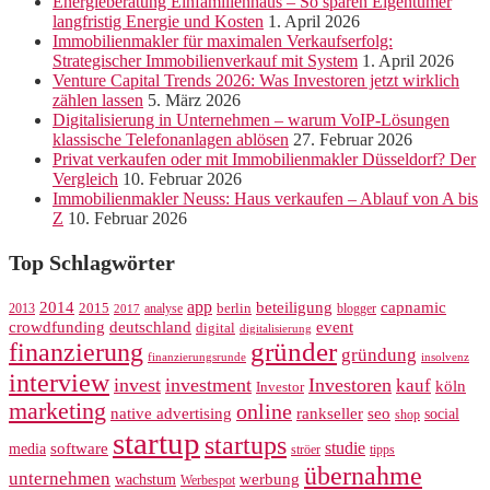
Energieberatung Einfamilienhaus – So sparen Eigentümer
langfristig Energie und Kosten
1. April 2026
Immobilienmakler für maximalen Verkaufserfolg:
Strategischer Immobilienverkauf mit System
1. April 2026
Venture Capital Trends 2026: Was Investoren jetzt wirklich
zählen lassen
5. März 2026
Digitalisierung in Unternehmen – warum VoIP-Lösungen
klassische Telefonanlagen ablösen
27. Februar 2026
Privat verkaufen oder mit Immobilienmakler Düsseldorf? Der
Vergleich
10. Februar 2026
Immobilienmakler Neuss: Haus verkaufen – Ablauf von A bis
Z
10. Februar 2026
Top Schlagwörter
app
2014
beteiligung
capnamic
2013
2015
analyse
berlin
blogger
2017
crowdfunding
deutschland
event
digital
digitalisierung
gründer
finanzierung
gründung
finanzierungsrunde
insolvenz
interview
invest
investment
Investoren
kauf
köln
Investor
marketing
online
rankseller
native advertising
seo
social
shop
startup
startups
studie
software
media
ströer
tipps
übernahme
unternehmen
werbung
wachstum
Werbespot