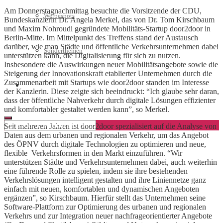
Am Donnerstagnachmittag besuchte die Vorsitzende der CDU,
Werbespots
Bundeskanzlerin Dr. Angela Merkel, das von Dr. Tom Kirschbaum
und Maxim Nohroudi gegründete Mobilitäts-Startup door2door in
Berlin-Mitte. Im Mittelpunkt des Treffens stand der Austausch
darüber, wie man Städte und öffentliche Verkehrsunternehmen dabei
Sonderthemen
unterstützen kann, die Digitalisierung für sich zu nutzen.
Insbesondere die Auswirkungen neuer Mobilitätsangebote sowie die
Steigerung der Innovationskraft etablierter Unternehmen durch die
Zusammenarbeit mit Startups wie door2door standen im Interesse
Geschäftskonto eröffnen
der Kanzlerin. Diese zeigte sich beeindruckt: “Ich glaube sehr daran,
dass der öffentliche Nahverkehr durch digitale Lösungen effizienter
und komfortabler gestaltet werden kann”, so Merkel.
Seit mehreren Jahren ist door2door spezialisiert auf die Analyse von
Daten aus dem urbanen und regionalen Verkehr, um das Angebot
des ÖPNV durch digitale Technologien zu optimieren und neue,
flexible Verkehrsformen in den Markt einzuführen. “Wir
unterstützen Städte und Verkehrsunternehmen dabei, auch weiterhin
eine führende Rolle zu spielen, indem sie ihre bestehenden
Verkehrslösungen intelligent gestalten und ihre Liniennetze ganz
einfach mit neuen, komfortablen und dynamischen Angeboten
ergänzen”, so Kirschbaum. Hierfür stellt das Unternehmen seine
Software-Plattform zur Optimierung des urbanen und regionalen
Verkehrs und zur Integration neuer nachfrageorientierter Angebote