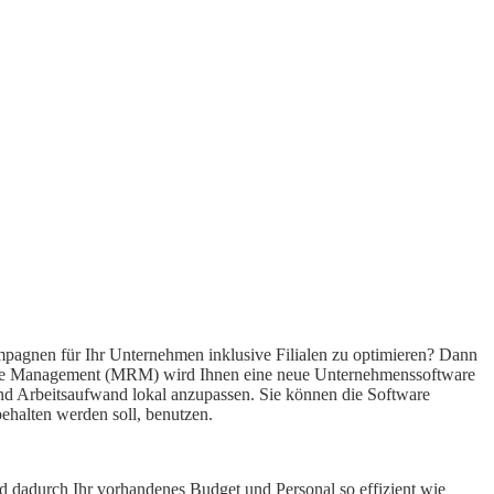
pagnen für Ihr Unternehmen inklusive Filialen zu optimieren? Dann
source Management (MRM) wird Ihnen eine neue Unternehmenssoftware
 und Arbeitsaufwand lokal anzupassen. Sie können die Software
ehalten werden soll, benutzen.
nd dadurch Ihr vorhandenes Budget und Personal so effizient wie