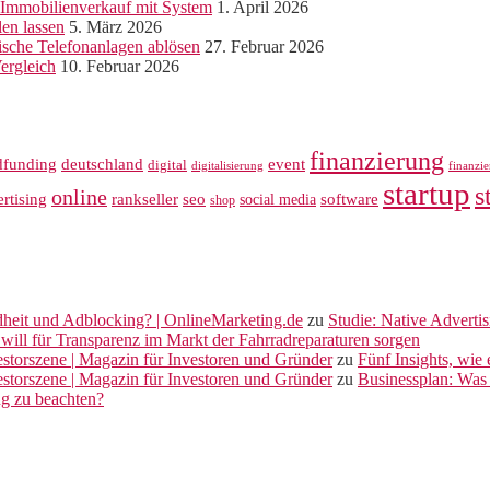
r Immobilienverkauf mit System
1. April 2026
len lassen
5. März 2026
sche Telefonanlagen ablösen
27. Februar 2026
ergleich
10. Februar 2026
finanzierung
dfunding
deutschland
event
digital
digitalisierung
finanzi
startup
s
online
rankseller
rtising
seo
software
social media
shop
dheit und Adblocking? | OnlineMarketing.de
zu
Studie: Native Adverti
will für Transparenz im Markt der Fahrradreparaturen sorgen
vestorszene | Magazin für Investoren und Gründer
zu
Fünf Insights, wie
vestorszene | Magazin für Investoren und Gründer
zu
Businessplan: Was 
ng zu beachten?