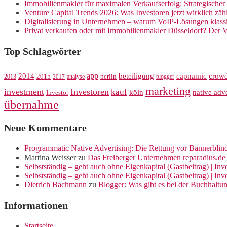
Immobilienmakler für maximalen Verkaufserfolg: Strategische
Venture Capital Trends 2026: Was Investoren jetzt wirklich zäh
Digitalisierung in Unternehmen – warum VoIP-Lösungen klassi
Privat verkaufen oder mit Immobilienmakler Düsseldorf? Der V
Top Schlagwörter
app
crow
2014
beteiligung
capnamic
2013
2015
analyse
berlin
blogger
2017
marketing
investment
Investoren
kauf
köln
native adve
Investor
übernahme
Neue Kommentare
Programmatic Native Advertising: Die Rettung vor Bannerblin
Martina Weisser
zu
Das Freiberger Unternehmen reparadius.de 
Selbstständig – geht auch ohne Eigenkapital (Gastbeitrag) | In
Selbstständig – geht auch ohne Eigenkapital (Gastbeitrag) | In
Dietrich Bachmann
zu
Blogger: Was gibt es bei der Buchhaltu
Informationen
Startseite