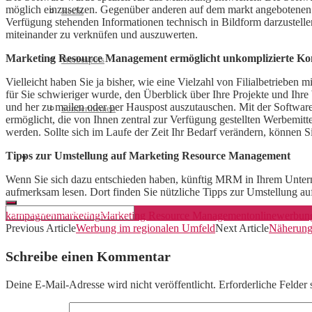
möglich einzusetzen. Gegenüber anderen auf dem markt angebotenen S
Recht
Verfügung stehenden Informationen technisch in Bildform darzuste
miteinander zu verknüfen und auszuwerten.
Marketing Resource Management ermöglicht unkomplizierte Kom
Werbespots
Vielleicht haben Sie ja bisher, wie eine Vielzahl von Filialbetriebe
für Sie schwieriger wurde, den Überblick über Ihre Projekte und Ihr
und her zu mailen oder per Hauspost auszutauschen. Mit der Software
Sonderthemen
ermöglicht, die von Ihnen zentral zur Verfügung gestellten Werbemittel
werden. Sollte sich im Laufe der Zeit Ihr Bedarf verändern, können
Tipps zur Umstellung auf Marketing Resource Management
Geschäftskonto eröffnen
Wenn Sie sich dazu entschieden haben, künftig MRM in Ihrem Untern
aufmerksam lesen. Dort finden Sie nützliche Tipps zur Umstellung a
kampagnen
marketing
Marketing Resource Management
online
werbun
Previous Article
Werbung im regionalen Umfeld
Next Article
Näherungs
Schreibe einen Kommentar
Deine E-Mail-Adresse wird nicht veröffentlicht.
Erforderliche Felder 