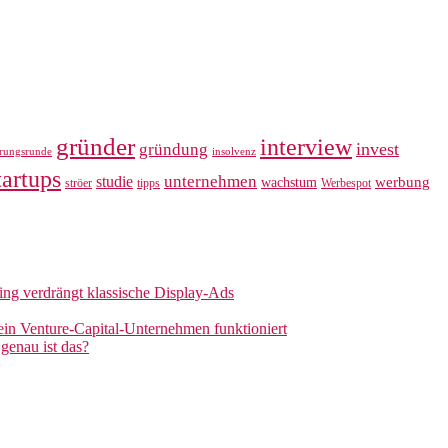
gründer
interview
invest
gründung
erungsrunde
insolvenz
tartups
unternehmen
studie
werbung
wachstum
ströer
tipps
Werbespot
sing verdrängt klassische Display-Ads
 ein Venture-Capital-Unternehmen funktioniert
genau ist das?