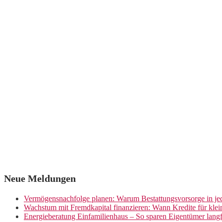
Neue Meldungen
Vermögensnachfolge planen: Warum Bestattungsvorsorge in jed
Wachstum mit Fremdkapital finanzieren: Wann Kredite für kle
Energieberatung Einfamilienhaus – So sparen Eigentümer langf