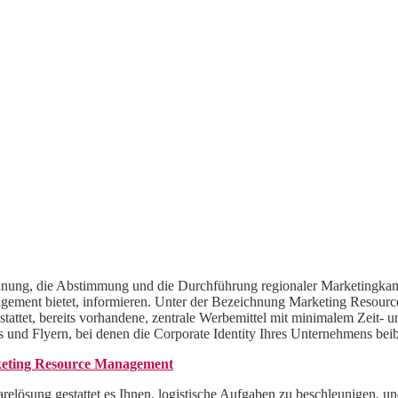
Planung, die Abstimmung und die Durchführung regionaler Marketingkam
Management bietet, informieren. Unter der Bezeichnung Marketing Re
estattet, bereits vorhandene, zentrale Werbemittel mit minimalem Zeit-
 und Flyern, bei denen die Corporate Identity Ihres Unternehmens beib
eting Resource Management
relösung gestattet es Ihnen, logistische Aufgaben zu beschleunigen, u