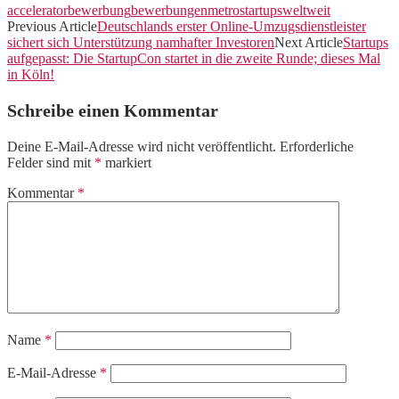
accelerator
bewerbung
bewerbungen
metro
startups
weltweit
Previous Article
Deutschlands erster Online-Umzugsdienstleister
sichert sich Unterstützung namhafter Investoren
Next Article
Startups
aufgepasst: Die StartupCon startet in die zweite Runde; dieses Mal
in Köln!
Schreibe einen Kommentar
Deine E-Mail-Adresse wird nicht veröffentlicht.
Erforderliche
Felder sind mit
*
markiert
Kommentar
*
Name
*
E-Mail-Adresse
*