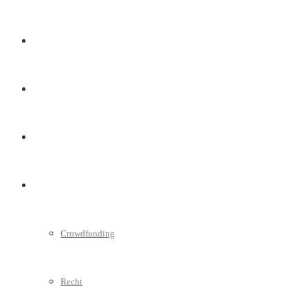
Marketing
Interviews
Videos
Weitere
Crowdfunding
Recht