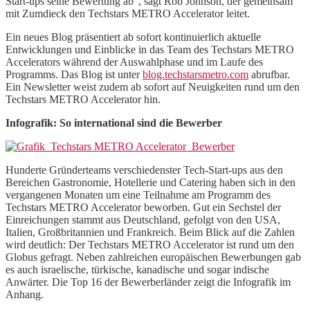
Start-ups seine Bewertung ab“, sagt Rob Johnson, der gemeinsam
mit Zumdieck den Techstars METRO Accelerator leitet.
Ein neues Blog präsentiert ab sofort kontinuierlich aktuelle
Entwicklungen und Einblicke in das Team des Techstars METRO
Accelerators während der Auswahlphase und im Laufe des
Programms. Das Blog ist unter
blog.techstarsmetro.com
abrufbar.
Ein Newsletter weist zudem ab sofort auf Neuigkeiten rund um den
Techstars METRO Accelerator hin.
Infografik: So international sind die Bewerber
Hunderte Gründerteams verschiedenster Tech-Start-ups aus den
Bereichen Gastronomie, Hotellerie und Catering haben sich in den
vergangenen Monaten um eine Teilnahme am Programm des
Techstars METRO Accelerator beworben. Gut ein Sechstel der
Einreichungen stammt aus Deutschland, gefolgt von den USA,
Italien, Großbritannien und Frankreich. Beim Blick auf die Zahlen
wird deutlich: Der Techstars METRO Accelerator ist rund um den
Globus gefragt. Neben zahlreichen europäischen Bewerbungen gab
es auch israelische, türkische, kanadische und sogar indische
Anwärter. Die Top 16 der Bewerberländer zeigt die Infografik im
Anhang.