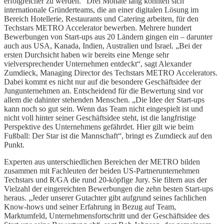
erfolgreicher zu werden.“ Drei Monate lang konnten sich
internationale Gründerteams, die an einer digitalen Lösung im
Bereich Hotellerie, Restaurants und Catering arbeiten, für den
Techstars METRO Accelerator bewerben. Mehrere hundert
Bewerbungen von Start-ups aus 20 Ländern gingen ein – darunter
auch aus USA, Kanada, Indien, Australien und Israel. „Bei der
ersten Durchsicht haben wir bereits eine Menge sehr
vielversprechender Unternehmen entdeckt“, sagt Alexander
Zumdieck, Managing Director des Techstars METRO Accelerators.
Dabei kommt es nicht nur auf die besondere Geschäftsidee der
Jungunternehmen an. Entscheidend für die Bewertung sind vor
allem die dahinter stehenden Menschen. „Die Idee der Start-ups
kann noch so gut sein. Wenn das Team nicht eingespielt ist und
nicht voll hinter seiner Geschäftsidee steht, ist die langfristige
Perspektive des Unternehmens gefährdet. Hier gilt wie beim
Fußball: Der Star ist die Mannschaft“, bringt es Zumdieck auf den
Punkt.
Experten aus unterschiedlichen Bereichen der METRO bilden
zusammen mit Fachleuten der beiden US-Partnerunternehmen
Techstars und R/GA die rund 20-köpfige Jury. Sie filtern aus der
Vielzahl der eingereichten Bewerbungen die zehn besten Start-ups
heraus. „Jeder unserer Gutachter gibt aufgrund seines fachlichen
Know-hows und seiner Erfahrung in Bezug auf Team,
Marktumfeld, Unternehmensfortschritt und der Geschäftsidee des