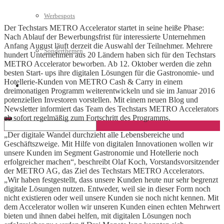
Werbespots
Der Techstars METRO Accelerator startet in seine heiße Phase:
Nach Ablauf der Bewerbungsfrist für interessierte Unternehmen
Anfang August läuft derzeit die Auswahl der Teilnehmer. Mehrere
Sonderthemen
hundert Unternehmen aus 20 Ländern haben sich für den Techstars
METRO Accelerator beworben. Ab 12. Oktober werden die zehn
besten Start- ups ihre digitalen Lösungen für die Gastronomie- und
Hotellerie-Kunden von METRO Cash & Carry in einem
Geschäftskonto eröffnen
dreimonatigen Programm weiterentwickeln und sie im Januar 2016
potenziellen Investoren vorstellen. Mit einem neuen Blog und
Newsletter informiert das Team des Techstars METRO Accelerators
ab sofort regelmäßig zum Fortschritt des Programms.
„Der digitale Wandel durchzieht alle Lebensbereiche und
Geschäftszweige. Mit Hilfe von digitalen Innovationen wollen wir
unsere Kunden im Segment Gastronomie und Hotellerie noch
erfolgreicher machen“, beschreibt Olaf Koch, Vorstandsvorsitzender
der METRO AG, das Ziel des Techstars METRO Accelerators.
„Wir haben festgestellt, dass unsere Kunden heute nur sehr begrenzt
digitale Lösungen nutzen. Entweder, weil sie in dieser Form noch
nicht existieren oder weil unsere Kunden sie noch nicht kennen. Mit
dem Accelerator wollen wir unseren Kunden einen echten Mehrwert
bieten und ihnen dabei helfen, mit digitalen Lösungen noch