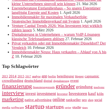
kleine Unternehmen sinnvoll sein können
21. Mai 2026
Energieberatung Einfamilienhaus – So sparen Eigentümer
langfristig Energie und Kosten
1. April 2026
Immobilienmakler für maximalen Verkaufserfolg:
Strategischer Immobilienverkauf mit System
1. April 2026
Venture Capital Trends 2026: Was Investoren jetzt wirklich
zählen lassen
5. März 2026
Digitalisierung in Unternehmen – warum VoIP-Lösungen
klassische Telefonanlagen ablösen
27. Februar 2026
Privat verkaufen oder mit Immobilienmakler Düsseldorf? Der
Vergleich
10. Februar 2026
Immobilienmakler Neuss: Haus verkaufen – Ablauf von A bis
Z
10. Februar 2026
Top Schlagwörter
app
2014
beteiligung
capnamic
2013
2015
analyse
berlin
blogger
2017
crowdfunding
deutschland
event
digital
digitalisierung
gründer
finanzierung
gründung
finanzierungsrunde
insolvenz
interview
invest
investment
Investoren
kauf
köln
Investor
marketing
online
rankseller
native advertising
seo
social
shop
startup
startups
studie
software
media
ströer
tipps