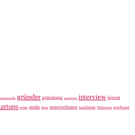
gründer
interview
invest
gründung
erungsrunde
insolvenz
tartups
unternehmen
studie
werbung
wachstum
ströer
tipps
Werbespot