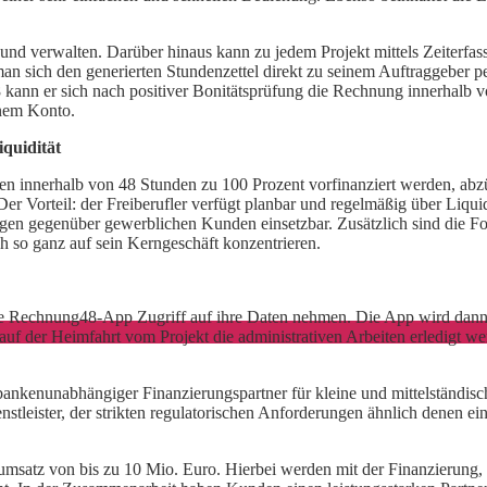
und verwalten. Darüber hinaus kann zu jedem Projekt mittels Zeiterfas
 man sich den generierten Stundenzettel direkt zu seinem Auftraggeber
 kann er sich nach positiver Bonitätsprüfung die Rechnung innerhalb v
inem Konto.
quidität
 innerhalb von 48 Stunden zu 100 Prozent vorfinanziert werden, abzüg
er Vorteil: der Freiberufler verfügt planbar und regelmäßig über Liqu
gen gegenüber gewerblichen Kunden einsetzbar. Zusätzlich sind die Fo
so ganz auf sein Kerngeschäft konzentrieren.
 Rechnung48-App Zugriff auf ihre Daten nehmen. Die App wird dann 
auf der Heimfahrt vom Projekt die administrativen Arbeiten erledigt
bankenunabhängiger Finanzierungspartner für kleine und mittelständis
enstleister, der strikten regulatorischen Anforderungen ähnlich denen 
sumsatz von bis zu 10 Mio. Euro. Hierbei werden mit der Finanzierung