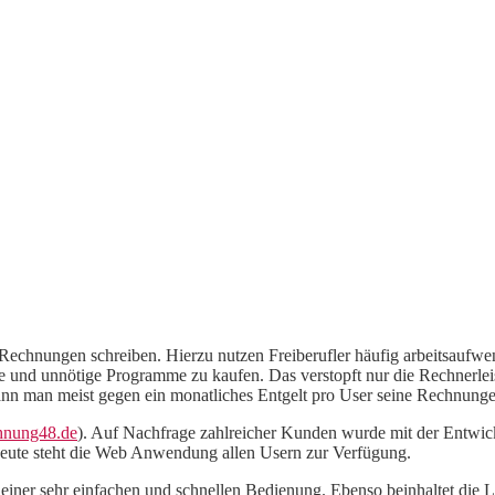
Rechnungen schreiben. Hierzu nutzen Freiberufler häufig arbeitsaufwen
e und unnötige Programme zu kaufen. Das verstopft nur die Rechnerleis
ann man meist gegen ein monatliches Entgelt pro User seine Rechnunge
nung48.de
). Auf Nachfrage zahlreicher Kunden wurde mit der Entwic
eute steht die Web Anwendung allen Usern zur Verfügung.
uf einer sehr einfachen und schnellen Bedienung. Ebenso beinhaltet di