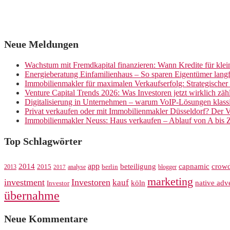
Neue Meldungen
Wachstum mit Fremdkapital finanzieren: Wann Kredite für kle
Energieberatung Einfamilienhaus – So sparen Eigentümer langf
Immobilienmakler für maximalen Verkaufserfolg: Strategische
Venture Capital Trends 2026: Was Investoren jetzt wirklich zäh
Digitalisierung in Unternehmen – warum VoIP-Lösungen klassi
Privat verkaufen oder mit Immobilienmakler Düsseldorf? Der V
Immobilienmakler Neuss: Haus verkaufen – Ablauf von A bis 
Top Schlagwörter
app
crow
2014
beteiligung
capnamic
2013
2015
analyse
berlin
blogger
2017
marketing
investment
Investoren
kauf
köln
native adve
Investor
übernahme
Neue Kommentare