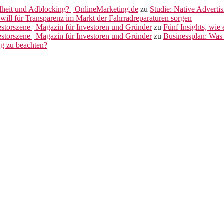
dheit und Adblocking? | OnlineMarketing.de
zu
Studie: Native Adverti
will für Transparenz im Markt der Fahrradreparaturen sorgen
vestorszene | Magazin für Investoren und Gründer
zu
Fünf Insights, wie
vestorszene | Magazin für Investoren und Gründer
zu
Businessplan: Was 
ng zu beachten?