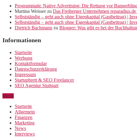
Programmatic Native Advertising: Die Rettung vor Bannerblin
Martina Weisser
zu
Das Freiberger Unternehmen reparadius.de 
Selbstständig – geht auch ohne Eigenkapital (Gastbeitrag) | In
Selbstständig – geht auch ohne Eigenkapital (Gastbeitrag) | In
Dietrich Bachmann
zu
Blogger: Was gibt es bei der Buchhaltu
Informationen
Startseite
Werbung
Kontaktformular
Datenschutzerklärung
Impressum
Startupbrett & SEO Freelancer
SEO Agentur Stuttgart
Menu
Startseite
Allgemein
Finanzen
Marketing
News
Interviews