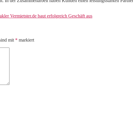
t. In der Zusammenarbeit haben Kunden einen leistungsstarken Partner,
akler Vermietster.de baut erfolgreich Geschäft aus
sind mit
*
markiert