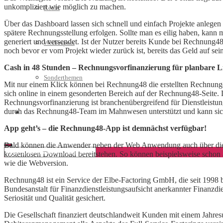
unkompliziert wie möglich zu machen.
Recht
Über das Dashboard lassen sich schnell und einfach Projekte anlegen 
spätere Rechnungsstellung erfolgen. Sollte man es eilig haben, kann
generiert und versendet. Ist der Nutzer bereits Kunde bei Rechnung48
Werbespots
noch bevor er vom Projekt wieder zurück ist, bereits das Geld auf se
Cash in 48 Stunden – Rechnungsvorfinanzierung für planbare Li
Sonderthemen
Mit nur einem Klick können bei Rechnung48 die erstellten Rechnungen
sich online in einem gesonderten Bereich auf der Rechnung48-Seite. D
Rechnungsvorfinanzierung ist branchenübergreifend für Dienstleistun
durch das Rechnung48-Team im Mahnwesen unterstützt und kann sich 
Geschäftskonto eröffnen
App geht’s – die Rechnung48-App ist demnächst verfügbar!
Bald können die Anwender neben der Web Anwendung auch über die
kostenlosen Download bereitstehen. So können beispielsweise schon 
wie die Webversion.
Rechnung48 ist ein Service der Elbe-Factoring GmbH, die seit 1998 
Bundesanstalt für Finanzdienstleistungsaufsicht anerkannter Finanzdi
Seriosität und Qualität gesichert.
Die Gesellschaft finanziert deutschlandweit Kunden mit einem Jahre