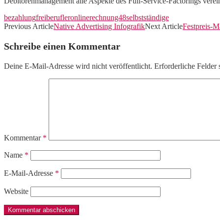
Debitorenmanagement alle Aspekte des Full-Service-Factorings verein
bezahlung
freiberufler
online
rechnung48
selbstständige
Previous Article
Native Advertising Infografik
Next Article
Festpreis-M
Schreibe einen Kommentar
Deine E-Mail-Adresse wird nicht veröffentlicht.
Erforderliche Felder 
Kommentar
*
Name
*
E-Mail-Adresse
*
Website