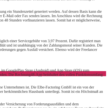
sung ein Stundenzettel generiert werden. Auf dessen Basis kann die
 per E-Mail oder Fax senden lassen. Im Anschluss wird die Rechnung
on 48 Stunden vorfinanzieren lassen. Somit hat er möglicherweise,
lich einer Servicegebühr von 3,97 Prozent. Dafür registriert man
idität und ist unabhängig von der Zahlungsmoral seiner Kunden. Die
rderungen gegen Ausfall versichert. Ebenso wird der Freelancer
im GooglePlay Store (Android) und App Store (iOS) zum
 werden. Die Rechnung48-App beinhaltet den vollen Funktionsumfang
che Unternehmen ist. Die Elbe-Factoring GmbH ist ein von der
einer herkömmlichen Hausbank unterliegt. Somit ist ein Höchstmaß an
, der Versicherung von Forderungsausfällen und dem