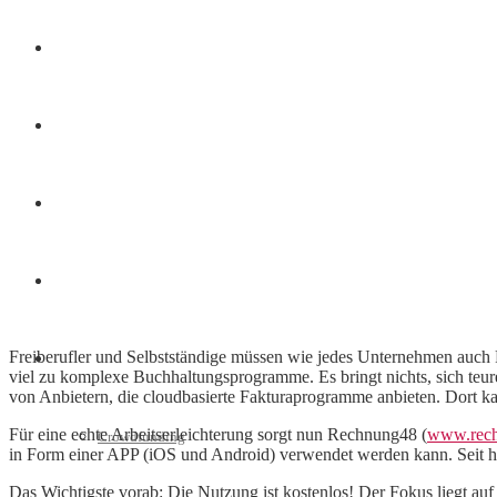
Finanzen
Marketing
Interviews
Videos
Freiberufler und Selbstständige müssen wie jedes Unternehmen auch 
Weitere
viel zu komplexe Buchhaltungsprogramme. Es bringt nichts, sich teur
von Anbietern, die cloudbasierte Fakturaprogramme anbieten. Dort k
Für eine echte Arbeitserleichterung sorgt nun Rechnung48 (
www.rech
Crowdfunding
in Form einer APP (iOS und Android) verwendet werden kann. Seit h
Das Wichtigste vorab: Die Nutzung ist kostenlos! Der Fokus liegt a