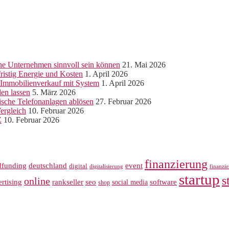
ine Unternehmen sinnvoll sein können
21. Mai 2026
ristig Energie und Kosten
1. April 2026
r Immobilienverkauf mit System
1. April 2026
len lassen
5. März 2026
sche Telefonanlagen ablösen
27. Februar 2026
ergleich
10. Februar 2026
Z
10. Februar 2026
finanzierung
dfunding
deutschland
event
digital
digitalisierung
finanzi
startup
s
online
rankseller
rtising
seo
software
social media
shop