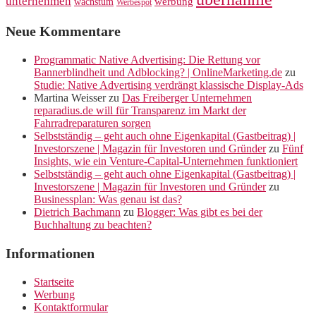
unternehmen
werbung
wachstum
Werbespot
Neue Kommentare
Programmatic Native Advertising: Die Rettung vor
Bannerblindheit und Adblocking? | OnlineMarketing.de
zu
Studie: Native Advertising verdrängt klassische Display-Ads
Martina Weisser
zu
Das Freiberger Unternehmen
reparadius.de will für Transparenz im Markt der
Fahrradreparaturen sorgen
Selbstständig – geht auch ohne Eigenkapital (Gastbeitrag) |
Investorszene | Magazin für Investoren und Gründer
zu
Fünf
Insights, wie ein Venture-Capital-Unternehmen funktioniert
Selbstständig – geht auch ohne Eigenkapital (Gastbeitrag) |
Investorszene | Magazin für Investoren und Gründer
zu
Businessplan: Was genau ist das?
Dietrich Bachmann
zu
Blogger: Was gibt es bei der
Buchhaltung zu beachten?
Informationen
Startseite
Werbung
Kontaktformular