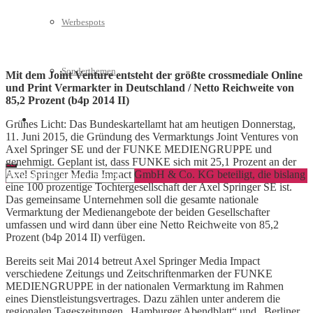
Werbespots
Sonderthemen
Mit dem Joint Venture entsteht der größte crossmediale Online
und Print Vermarkter in Deutschland / Netto Reichweite von
85,2 Prozent (b4p 2014 II)
Geschäftskonto eröffnen
Grünes Licht: Das Bundeskartellamt hat am heutigen Donnerstag,
11. Juni 2015, die Gründung des Vermarktungs Joint Ventures von
Axel Springer SE und der FUNKE MEDIENGRUPPE und
genehmigt. Geplant ist, dass FUNKE sich mit 25,1 Prozent an der
Axel Springer Media Impact GmbH & Co. KG beteiligt, die bislang
eine 100 prozentige Tochtergesellschaft der Axel Springer SE ist.
Das gemeinsame Unternehmen soll die gesamte nationale
Vermarktung der Medienangebote der beiden Gesellschafter
umfassen und wird dann über eine Netto Reichweite von 85,2
Prozent (b4p 2014 II) verfügen.
Bereits seit Mai 2014 betreut Axel Springer Media Impact
verschiedene Zeitungs und Zeitschriftenmarken der FUNKE
MEDIENGRUPPE in der nationalen Vermarktung im Rahmen
eines Dienstleistungsvertrages. Dazu zählen unter anderem die
regionalen Tageszeitungen „Hamburger Abendblatt“ und „Berliner