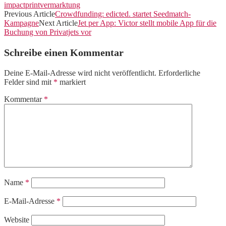
impact
print
vermarktung
Previous Article
Crowdfunding: edicted. startet Seedmatch-
Kampagne
Next Article
Jet per App: Victor stellt mobile App für die
Buchung von Privatjets vor
Schreibe einen Kommentar
Deine E-Mail-Adresse wird nicht veröffentlicht.
Erforderliche
Felder sind mit
*
markiert
Kommentar
*
Name
*
E-Mail-Adresse
*
Website