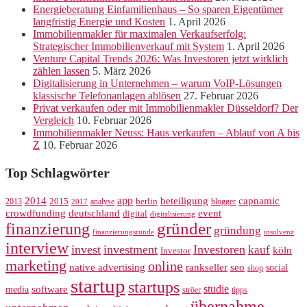
Energieberatung Einfamilienhaus – So sparen Eigentümer
langfristig Energie und Kosten
1. April 2026
Immobilienmakler für maximalen Verkaufserfolg:
Strategischer Immobilienverkauf mit System
1. April 2026
Venture Capital Trends 2026: Was Investoren jetzt wirklich
zählen lassen
5. März 2026
Digitalisierung in Unternehmen – warum VoIP-Lösungen
klassische Telefonanlagen ablösen
27. Februar 2026
Privat verkaufen oder mit Immobilienmakler Düsseldorf? Der
Vergleich
10. Februar 2026
Immobilienmakler Neuss: Haus verkaufen – Ablauf von A bis
Z
10. Februar 2026
Top Schlagwörter
app
2014
beteiligung
capnamic
2013
2015
analyse
berlin
blogger
2017
crowdfunding
deutschland
event
digital
digitalisierung
gründer
finanzierung
gründung
finanzierungsrunde
insolvenz
interview
invest
investment
Investoren
kauf
köln
Investor
marketing
online
rankseller
native advertising
seo
social
shop
startup
startups
studie
software
media
ströer
tipps
übernahme