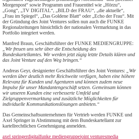
Morgenpost“ sowie Programm und Frauentitel wie „Hörzu“,
„Gong“, „TV DIGITAL“, „BILD der FRAU“, „die aktuelle“,
„Frau im Spiegel“, „Das Goldene Blatt“ oder „Echo der Frau“. Mit
der Gründung des Joint Ventures sollen nun auch die FUNKE
Regionalzeitungen hinsichtlich der nationalen Vermarktung in das
Portfolio integriert werden.
Manfred Braun, Geschäftsführer der FUNKE MEDIENGRUPPE:
„Wir freuen uns sehr über die Entscheidung des
Bundeskartellamtes. Wir werden jetzt zügig letzte Details klären und
das Joint Venture auf den Weg bringen.“
Andreas Geyr, designierter Geschäftsführer des Joint Ventures:
„Wir
werden über deutlich mehr Reichweite verfügen, haben eine höhere
Relevanz für Kunden und Agenturen und können zudem neue
Impulse für unser Mandantengeschäft setzen. Gemeinsam können
wir unseren Kunden eine verbesserte Umfeld und
Zielgruppenvermarktung und zusätzliche Möglichkeiten für
individuelle Kommunikationslösungen anbieten.“
Das Gemeinschaftsunternehmen für Vertrieb werden FUNKE und
Axel Springer in Abstimmung mit dem Bundeskartellamt zur
kartellrechtlichen Genehmigung anmelden.
axel springer
digital
funke mediengruppe
joint ventures
media