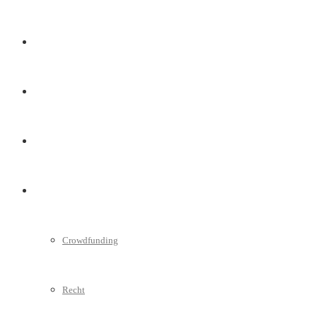
Marketing
Interviews
Videos
Weitere
Crowdfunding
Recht