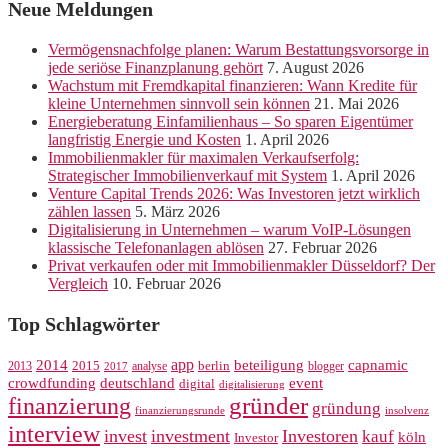
Neue Meldungen
Vermögensnachfolge planen: Warum Bestattungsvorsorge in
jede seriöse Finanzplanung gehört
7. August 2026
Wachstum mit Fremdkapital finanzieren: Wann Kredite für
kleine Unternehmen sinnvoll sein können
21. Mai 2026
Energieberatung Einfamilienhaus – So sparen Eigentümer
langfristig Energie und Kosten
1. April 2026
Immobilienmakler für maximalen Verkaufserfolg:
Strategischer Immobilienverkauf mit System
1. April 2026
Venture Capital Trends 2026: Was Investoren jetzt wirklich
zählen lassen
5. März 2026
Digitalisierung in Unternehmen – warum VoIP-Lösungen
klassische Telefonanlagen ablösen
27. Februar 2026
Privat verkaufen oder mit Immobilienmakler Düsseldorf? Der
Vergleich
10. Februar 2026
Top Schlagwörter
app
2014
beteiligung
capnamic
2013
2015
analyse
berlin
blogger
2017
crowdfunding
deutschland
event
digital
digitalisierung
gründer
finanzierung
gründung
finanzierungsrunde
insolvenz
interview
invest
investment
Investoren
kauf
köln
Investor