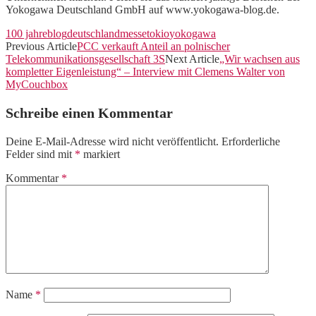
Yokogawa Deutschland GmbH auf www.yokogawa-blog.de.
100 jahre
blog
deutschland
messe
tokio
yokogawa
Previous Article
PCC verkauft Anteil an polnischer
Telekommunikationsgesellschaft 3S
Next Article
„Wir wachsen aus
kompletter Eigenleistung“ – Interview mit Clemens Walter von
MyCouchbox
Schreibe einen Kommentar
Deine E-Mail-Adresse wird nicht veröffentlicht.
Erforderliche
Felder sind mit
*
markiert
Kommentar
*
Name
*