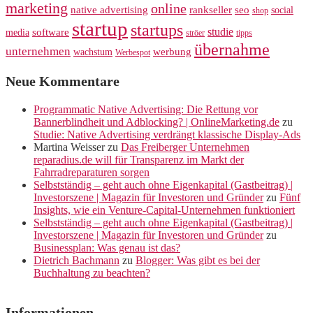
marketing
online
rankseller
native advertising
seo
social
shop
startup
startups
studie
software
media
ströer
tipps
übernahme
unternehmen
werbung
wachstum
Werbespot
Neue Kommentare
Programmatic Native Advertising: Die Rettung vor
Bannerblindheit und Adblocking? | OnlineMarketing.de
zu
Studie: Native Advertising verdrängt klassische Display-Ads
Martina Weisser
zu
Das Freiberger Unternehmen
reparadius.de will für Transparenz im Markt der
Fahrradreparaturen sorgen
Selbstständig – geht auch ohne Eigenkapital (Gastbeitrag) |
Investorszene | Magazin für Investoren und Gründer
zu
Fünf
Insights, wie ein Venture-Capital-Unternehmen funktioniert
Selbstständig – geht auch ohne Eigenkapital (Gastbeitrag) |
Investorszene | Magazin für Investoren und Gründer
zu
Businessplan: Was genau ist das?
Dietrich Bachmann
zu
Blogger: Was gibt es bei der
Buchhaltung zu beachten?
Informationen