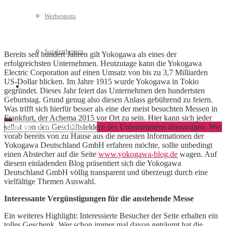
Werbespots
Sonderthemen
Bereits seit hundert Jahren gilt Yokogawa als eines der
erfolgreichsten Unternehmen. Heutzutage kann die Yokogawa
Electric Corporation auf einen Umsatz von bis zu 3,7 Milliarden
US-Dollar blicken. Im Jahre 1915 wurde Yokogawa in Tokio
Geschäftskonto eröffnen
gegründet. Dieses Jahr feiert das Unternehmen den hundertsten
Geburtstag. Grund genug also diesen Anlass gebührend zu feiern.
Was trifft sich hierfür besser als eine der meist besuchten Messen in
Frankfurt, der Achema 2015 vor Ort zu sein. Hier kann sich jeder
selbst von den Geschäftsfeldern des Unternehmens überzeugen. Wer
vorab bereits von zu Hause aus die neuesten Informationen der
Yokogawa Deutschland GmbH erfahren möchte, sollte unbedingt
einen Abstecher auf die Seite
www.yokogawa-blog.de
wagen. Auf
diesem einladenden Blog präsentiert sich die Yokogawa
Deutschland GmbH völlig transparent und überzeugt durch eine
vielfältige Themen Auswahl.
Interessante Vergünstigungen für die anstehende Messe
Ein weiteres Highlight: Interessierte Besucher der Seite erhalten ein
tolles Geschenk. Wer schon immer mal davon geträumt hat die