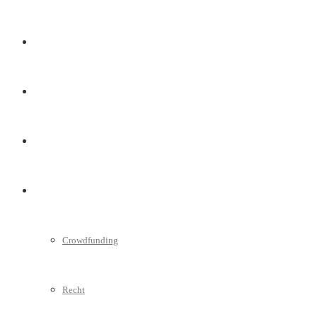
Marketing
Interviews
Videos
Weitere
Crowdfunding
Recht