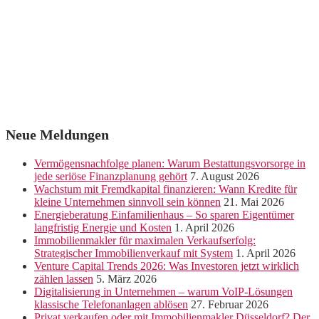
Neue Meldungen
Vermögensnachfolge planen: Warum Bestattungsvorsorge in
jede seriöse Finanzplanung gehört
7. August 2026
Wachstum mit Fremdkapital finanzieren: Wann Kredite für
kleine Unternehmen sinnvoll sein können
21. Mai 2026
Energieberatung Einfamilienhaus – So sparen Eigentümer
langfristig Energie und Kosten
1. April 2026
Immobilienmakler für maximalen Verkaufserfolg:
Strategischer Immobilienverkauf mit System
1. April 2026
Venture Capital Trends 2026: Was Investoren jetzt wirklich
zählen lassen
5. März 2026
Digitalisierung in Unternehmen – warum VoIP-Lösungen
klassische Telefonanlagen ablösen
27. Februar 2026
Privat verkaufen oder mit Immobilienmakler Düsseldorf? Der