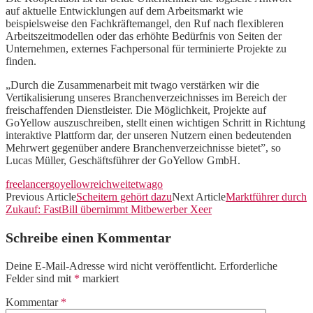
auf aktuelle Entwicklungen auf dem Arbeitsmarkt wie
beispielsweise den Fachkräftemangel, den Ruf nach flexibleren
Arbeitszeitmodellen oder das erhöhte Bedürfnis von Seiten der
Unternehmen, externes Fachpersonal für terminierte Projekte zu
finden.
„Durch die Zusammenarbeit mit twago verstärken wir die
Vertikalisierung unseres Branchenverzeichnisses im Bereich der
freischaffenden Dienstleister. Die Möglichkeit, Projekte auf
GoYellow auszuschreiben, stellt einen wichtigen Schritt in Richtung
interaktive Plattform dar, der unseren Nutzern einen bedeutenden
Mehrwert gegenüber andere Branchenverzeichnisse bietet”, so
Lucas Müller, Geschäftsführer der GoYellow GmbH.
freelancer
goyellow
reichweite
twago
Previous Article
Scheitern gehört dazu
Next Article
Marktführer durch
Zukauf: FastBill übernimmt Mitbewerber Xeer
Schreibe einen Kommentar
Deine E-Mail-Adresse wird nicht veröffentlicht.
Erforderliche
Felder sind mit
*
markiert
Kommentar
*