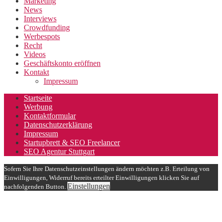
Marketing
News
Interviews
Crowdfunding
Werbespots
Recht
Videos
Geschäftskonto eröffnen
Kontakt
Impressum
Startseite
Werbung
Kontaktformular
Datenschutzerklärung
Impressum
Startupbrett & SEO Freelancer
SEO Agentur Stuttgart
Sofern Sie Ihre Datenschutzeinstellungen ändern möchten z.B. Erteilung von
Einwilligungen, Widerruf bereits erteilter Einwilligungen klicken Sie auf
Einstellungen
nachfolgenden Button.