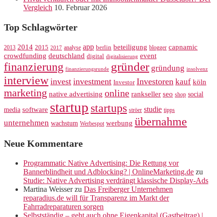
Vergleich
10. Februar 2026
Top Schlagwörter
app
2014
beteiligung
capnamic
2013
2015
analyse
berlin
blogger
2017
crowdfunding
deutschland
event
digital
digitalisierung
gründer
finanzierung
gründung
finanzierungsrunde
insolvenz
interview
invest
investment
Investoren
kauf
köln
Investor
marketing
online
rankseller
native advertising
seo
social
shop
startup
startups
studie
software
media
ströer
tipps
übernahme
unternehmen
werbung
wachstum
Werbespot
Neue Kommentare
Programmatic Native Advertising: Die Rettung vor
Bannerblindheit und Adblocking? | OnlineMarketing.de
zu
Studie: Native Advertising verdrängt klassische Display-Ads
Martina Weisser
zu
Das Freiberger Unternehmen
reparadius.de will für Transparenz im Markt der
Fahrradreparaturen sorgen
Selbstständig – geht auch ohne Eigenkapital (Gastbeitrag) |