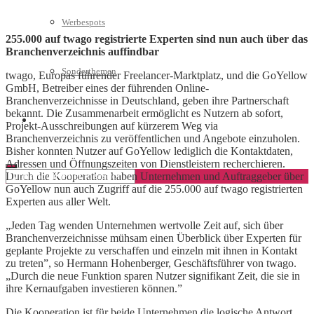
Werbespots
255.000 auf twago registrierte Experten sind nun auch über das
Branchenverzeichnis auffindbar
Sonderthemen
twago, Europas führender Freelancer-Marktplatz, und die GoYellow
GmbH, Betreiber eines der führenden Online-
Branchenverzeichnisse in Deutschland, geben ihre Partnerschaft
bekannt. Die Zusammenarbeit ermöglicht es Nutzern ab sofort,
Geschäftskonto eröffnen
Projekt-Ausschreibungen auf kürzerem Weg via
Branchenverzeichnis zu veröffentlichen und Angebote einzuholen.
Bisher konnten Nutzer auf GoYellow lediglich die Kontaktdaten,
Adressen und Öffnungszeiten von Dienstleistern recherchieren.
Durch die Kooperation haben Unternehmen und Auftraggeber über
GoYellow nun auch Zugriff auf die 255.000 auf twago registrierten
Experten aus aller Welt.
„Jeden Tag wenden Unternehmen wertvolle Zeit auf, sich über
Branchenverzeichnisse mühsam einen Überblick über Experten für
geplante Projekte zu verschaffen und einzeln mit ihnen in Kontakt
zu treten”, so Hermann Hohenberger, Geschäftsführer von twago.
„Durch die neue Funktion sparen Nutzer signifikant Zeit, die sie in
ihre Kernaufgaben investieren können.”
Die Kooperation ist für beide Unternehmen die logische Antwort