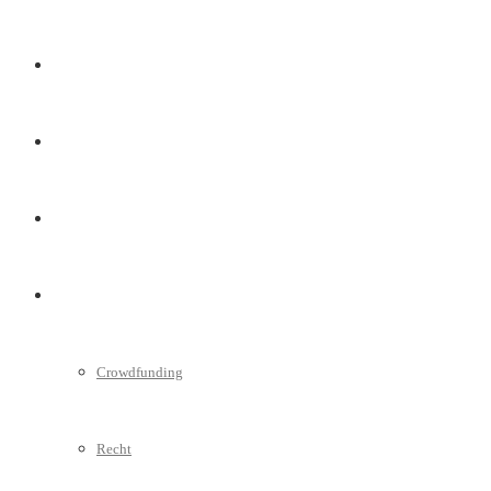
Marketing
Interviews
Videos
Weitere
Crowdfunding
Recht