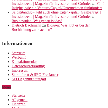
Investorszene | Magazin für Investoren und Gründer
zu
Fünf
Insights, wie ein Venture-Capital-Unternehmen funktioniert
Selbstständig – geht auch ohne Eigenkapital (Gastbeitrag) |
Investorszene | Magazin für Investoren und Gründer
zu
Businessplan: Was genau ist das?
Dietrich Bachmann
zu
Blogger: Was gibt es bei der
Buchhaltung zu beachten?
Informationen
Startseite
Werbung
Kontaktformular
Datenschutzerklärung
Impressum
Startupbrett & SEO Freelancer
SEO Agentur Stuttgart
Menu
Startseite
Allgemein
Finanzen