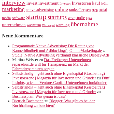
interview
invest
investment
Investoren
kauf
köln
Investor
marketing
online
rankseller
native advertising
seo
social
shop
startup
startups
studie
software
media
ströer
tipps
übernahme
unternehmen
werbung
wachstum
Werbespot
Neue Kommentare
Programmatic Native Advertising: Die Rettung vor
Bannerblindheit und Adblocking? | OnlineMarketing.de
zu
Studie: Native Advertising verdrängt klassische Display-Ads
Martina Weisser
zu
Das Freiberger Unternehmen
reparadius.de will für Transparenz im Markt der
Fahrradreparaturen sorgen
Selbstständig – geht auch ohne Eigenkapital (Gastbeitrag) |
Investorszene | Magazin für Investoren und Gründer
zu
Fünf
Insights, wie ein Venture-Capital-Unternehmen funktioniert
Selbstständig – geht auch ohne Eigenkapital (Gastbeitrag) |
Investorszene | Magazin für Investoren und Gründer
zu
Businessplan: Was genau ist das?
Dietrich Bachmann
zu
Blogger: Was gibt es bei der
Buchhaltung zu beachten?