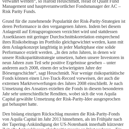
verwaltet werden“, so Harold Heuschmidt, Head of Quant Fund
Management und hauptverantwortlicher Fondsmanager der AC –
Risk Parity Funds.
Grund für die zunehmende Popularität der Risk-Parity-Strategien ist
deren Performance in den vergangenen Jahren. Indem bei diesem
Anlagestil auf Ertragsprognosen verzichtet wird und stattdessen
Assetklassen mit geringer Durchschnittskorrelation entsprechend
ihres Risikobeitrags im Portfolio gleichgewichtet werden, kann mit
dem Anlagekonzept langfristig in jeder Marktphase eine solide
Performance erzielt werden. „In den zehn Jahren, in denen wir
unsere Risikoparitätsstrategie umsetzen, haben unsere Investoren in
neun Jahren zum Teil sehr positive Ergebnisse gesehen – unter
anderem auch 2008, einem der schwierigsten Jahre der
Börsengeschichte“, sagt Heuschmidt. Nur wenige risikoparitätische
Fonds können einen Live-Track-Record vorweisen, der auch die
extremen Marktverwerfungen des Jahres 2008 einschließt. Je nach
Umsetzung des Ansatzes erzielten die Fonds in diesem besonderen
Jahr sehr unterschiedliche Renditen, wobei sich die von Aquila
Capital gewählte Umsetzung der Risk-Parity-Idee ausgesprochen
gut behauptet hatte.
Den bislang einzigen Rückschlag mussten die Risk-Parity-Fonds
von Aquila Capital im Jahr 2013 hinnehmen, als im Frühjahr nach
der Tapering-Ankündigung der US-Notenbank innerhalb kürzester