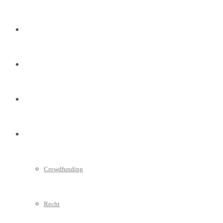
Marketing
Interviews
Videos
Weitere
Crowdfunding
Recht