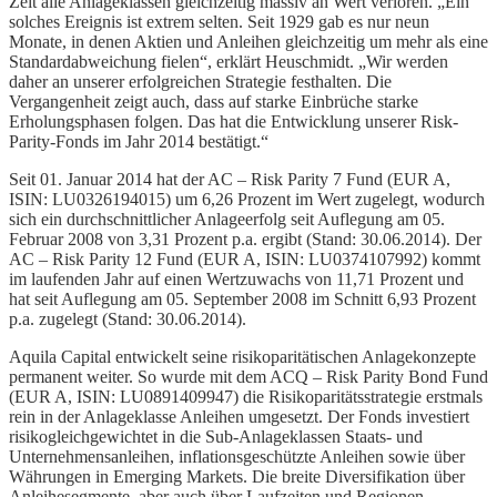
Zeit alle Anlageklassen gleichzeitig massiv an Wert verloren. „Ein
solches Ereignis ist extrem selten. Seit 1929 gab es nur neun
Monate, in denen Aktien und Anleihen gleichzeitig um mehr als eine
Standardabweichung fielen“, erklärt Heuschmidt. „Wir werden
daher an unserer erfolgreichen Strategie festhalten. Die
Vergangenheit zeigt auch, dass auf starke Einbrüche starke
Erholungsphasen folgen. Das hat die Entwicklung unserer Risk-
Parity-Fonds im Jahr 2014 bestätigt.“
Seit 01. Januar 2014 hat der AC – Risk Parity 7 Fund (EUR A,
ISIN: LU0326194015) um 6,26 Prozent im Wert zugelegt, wodurch
sich ein durchschnittlicher Anlageerfolg seit Auflegung am 05.
Februar 2008 von 3,31 Prozent p.a. ergibt (Stand: 30.06.2014). Der
AC – Risk Parity 12 Fund (EUR A, ISIN: LU0374107992) kommt
im laufenden Jahr auf einen Wertzuwachs von 11,71 Prozent und
hat seit Auflegung am 05. September 2008 im Schnitt 6,93 Prozent
p.a. zugelegt (Stand: 30.06.2014).
Aquila Capital entwickelt seine risikoparitätischen Anlagekonzepte
permanent weiter. So wurde mit dem ACQ – Risk Parity Bond Fund
(EUR A, ISIN: LU0891409947) die Risikoparitätsstrategie erstmals
rein in der Anlageklasse Anleihen umgesetzt. Der Fonds investiert
risikogleichgewichtet in die Sub-Anlageklassen Staats- und
Unternehmensanleihen, inflationsgeschützte Anleihen sowie über
Währungen in Emerging Markets. Die breite Diversifikation über
Anleihesegmente, aber auch über Laufzeiten und Regionen