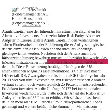
Werbespots
Harold Heuschmidt
(Fondsmanager der AC)
Sonderthemen
Aquila Capital, eine der führenden Investmentgesellschaften für
Alternative Investments, feiert zehn Jahre Risk Parity. Als erster
Anbieter in Europa leistete Aquila Capital in den vergangenen
Geschäftskonto eröffnen
Jahren Pionierarbeit bei der Etablierung dieser Anlagestrategie, bei
der die einzelnen Assetklassen anhand ihres Risikobeitrags
gleichgewichtet werden. Nachdem sich der Ansatz auch über
Krisenzeiten hinweg bewähren musste und bewährt hat, wächst das
Interesse institutioneller Investoren an risikoparitätischen Anlagen
deutlich. Diese Einschätzung bestätigen Umfragen des US-
amerikanischen Magazins asset international’s Chief Investment
Officer (aiCIO). Zwar gaben bereits in der aiCIO-Umfrage im Jahr
20111 vier von fünf Investoren an, mit risikoparitätischen Ansätzen
vertraut zu sein, doch waren lediglich 25 Prozent in entsprechenden
Produkten investiert. Als die Umfrage 20132 bei internationalen
Investoren wiederholt wurde, hatte sich der Anteil der Risk-Parity-
Anleger bereits auf 37 Prozent erhöht. „Wir schätzen, dass heute
deutlich mehr als 50 Milliarden Euro in risikoparitätischen Fonds
gemanagt und weitere beträchtliche Summen in Mandatsform