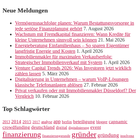
Neue Meldungen
Vermögensnachfolge planen: Warum Bestattungsvorsorge in
jede seriöse Finanzplanung gehört
7. August 2026
Wachstum mit Fremdkapital finanzieren: Wann Kredite für
kleine Unternehmen sinnvoll sein können
21. Mai 2026
Energieberatung Einfamilienhaus – So sparen Eigentümer
langfristig Energie und Kosten
1. April 2026
Immobilienmakler für maximalen Verkaufserfolg:
Strategischer Immobilienverkauf mit System
1. April 2026
Venture Capital Trends 2026: Was Investoren jetzt wirklich
zählen lassen
5. März 2026
Digitalisierung in Unternehmen – warum VoIP-Lösungen
klassische Telefonanlagen ablösen
27. Februar 2026
Privat verkaufen oder mit Immobilienmakler Düsseldorf? Der
Vergleich
10. Februar 2026
Top Schlagwörter
app
2014
beteiligung
capnamic
2013
2015
analyse
berlin
blogger
2017
crowdfunding
deutschland
event
digital
digitalisierung
gründer
finanzierung
gründung
finanzierungsrunde
insolvenz