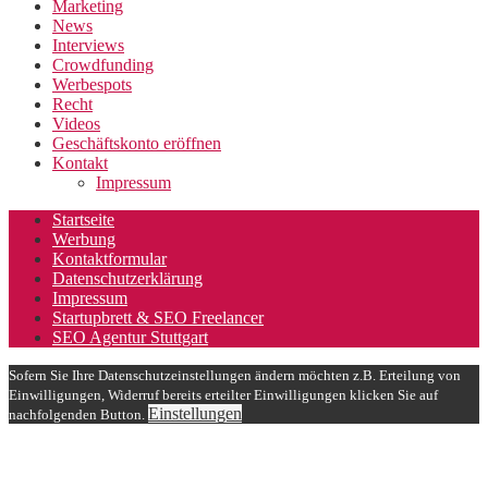
Marketing
News
Interviews
Crowdfunding
Werbespots
Recht
Videos
Geschäftskonto eröffnen
Kontakt
Impressum
Startseite
Werbung
Kontaktformular
Datenschutzerklärung
Impressum
Startupbrett & SEO Freelancer
SEO Agentur Stuttgart
Sofern Sie Ihre Datenschutzeinstellungen ändern möchten z.B. Erteilung von
Einwilligungen, Widerruf bereits erteilter Einwilligungen klicken Sie auf
Einstellungen
nachfolgenden Button.