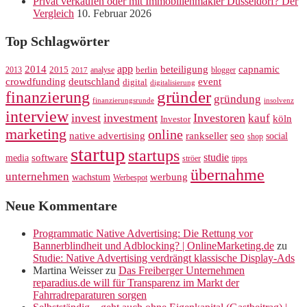
Privat verkaufen oder mit Immobilienmakler Düsseldorf? Der
Vergleich
10. Februar 2026
Top Schlagwörter
app
2014
beteiligung
capnamic
2013
2015
analyse
berlin
blogger
2017
crowdfunding
deutschland
event
digital
digitalisierung
gründer
finanzierung
gründung
finanzierungsrunde
insolvenz
interview
invest
investment
Investoren
kauf
köln
Investor
marketing
online
rankseller
native advertising
seo
social
shop
startup
startups
studie
software
media
ströer
tipps
übernahme
unternehmen
werbung
wachstum
Werbespot
Neue Kommentare
Programmatic Native Advertising: Die Rettung vor
Bannerblindheit und Adblocking? | OnlineMarketing.de
zu
Studie: Native Advertising verdrängt klassische Display-Ads
Martina Weisser
zu
Das Freiberger Unternehmen
reparadius.de will für Transparenz im Markt der
Fahrradreparaturen sorgen