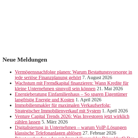
Neue Meldungen
Vermögensnachfolge planen: Warum Bestattungsvorsorge in
jede seriöse Finanzplanung gehört
7. August 2026
Wachstum mit Fremdkapital finanzieren: Wann Kredite für
kleine Unternehmen sinnvoll sein können
21. Mai 2026
Energieberatung Einfamilienhaus – So sparen Eigentümer
langfristig Energie und Kosten
1. April 2026
Immobilienmakler für maximalen Verkaufserfolg:
Strategischer Immobilienverkauf mit System
1. April 2026
Venture Capital Trends 2026: Was Investoren jetzt wirklich
zählen lassen
5. März 2026
Digitalisierung in Unternehmen – warum VoIP-Lösungen
klassische Telefonanlagen ablösen
27. Februar 2026