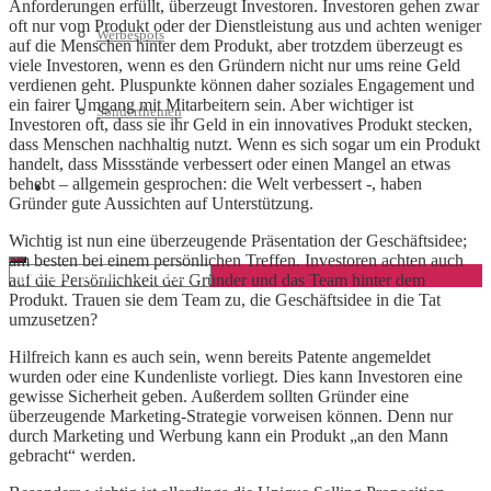
Anforderungen erfüllt, überzeugt Investoren. Investoren gehen zwar
oft nur vom Produkt oder der Dienstleistung aus und achten weniger
Werbespots
auf die Menschen hinter dem Produkt, aber trotzdem überzeugt es
viele Investoren, wenn es den Gründern nicht nur ums reine Geld
verdienen geht. Pluspunkte können daher soziales Engagement und
ein fairer Umgang mit Mitarbeitern sein. Aber wichtiger ist
Sonderthemen
Investoren oft, dass sie ihr Geld in ein innovatives Produkt stecken,
dass Menschen nachhaltig nutzt. Wenn es sich sogar um ein Produkt
handelt, dass Missstände verbessert oder einen Mangel an etwas
behebt – allgemein gesprochen: die Welt verbessert -, haben
Geschäftskonto eröffnen
Gründer gute Aussichten auf Unterstützung.
Wichtig ist nun eine überzeugende Präsentation der Geschäftsidee;
am besten bei einem persönlichen Treffen. Investoren achten auch
auf die Persönlichkeit der Gründer und das Team hinter dem
Produkt. Trauen sie dem Team zu, die Geschäftsidee in die Tat
umzusetzen?
Hilfreich kann es auch sein, wenn bereits Patente angemeldet
wurden oder eine Kundenliste vorliegt. Dies kann Investoren eine
gewisse Sicherheit geben. Außerdem sollten Gründer eine
überzeugende Marketing-Strategie vorweisen können. Denn nur
durch Marketing und Werbung kann ein Produkt „an den Mann
gebracht“ werden.