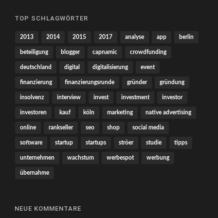
TOP SCHLAGWÖRTER
2013
2014
2015
2017
analyse
app
berlin
beteiligung
blogger
capnamic
crowdfunding
deutschland
digital
digitalisierung
event
finanzierung
finanzierungsrunde
gründer
gründung
insolvenz
interview
invest
investment
investor
investoren
kauf
köln
marketing
native advertising
online
rankseller
seo
shop
social media
software
startup
startups
ströer
studie
tipps
unternehmen
wachstum
werbespot
werbung
übernahme
NEUE KOMMENTARE