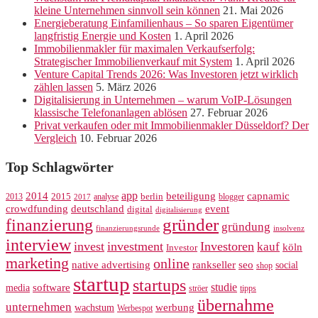
kleine Unternehmen sinnvoll sein können
21. Mai 2026
Energieberatung Einfamilienhaus – So sparen Eigentümer
langfristig Energie und Kosten
1. April 2026
Immobilienmakler für maximalen Verkaufserfolg:
Strategischer Immobilienverkauf mit System
1. April 2026
Venture Capital Trends 2026: Was Investoren jetzt wirklich
zählen lassen
5. März 2026
Digitalisierung in Unternehmen – warum VoIP-Lösungen
klassische Telefonanlagen ablösen
27. Februar 2026
Privat verkaufen oder mit Immobilienmakler Düsseldorf? Der
Vergleich
10. Februar 2026
Top Schlagwörter
app
2014
beteiligung
capnamic
2013
2015
analyse
berlin
blogger
2017
crowdfunding
deutschland
event
digital
digitalisierung
gründer
finanzierung
gründung
finanzierungsrunde
insolvenz
interview
invest
investment
Investoren
kauf
köln
Investor
marketing
online
rankseller
native advertising
seo
social
shop
startup
startups
studie
software
media
ströer
tipps
übernahme
unternehmen
werbung
wachstum
Werbespot