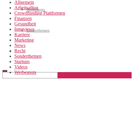
Allgemein
Arbeitsalltag
Werbespots
Crowdfunding Plattformen
Finanzen
Gesundheit
Interviews
Sonderthemen
Karriere
Marketing
News
Recht
Geschäftskonto eröffnen
Sonderthemen
Startups
Videos
Werbespots