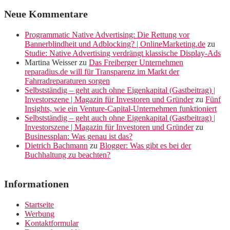
Neue Kommentare
Programmatic Native Advertising: Die Rettung vor
Bannerblindheit und Adblocking? | OnlineMarketing.de
zu
Studie: Native Advertising verdrängt klassische Display-Ads
Martina Weisser
zu
Das Freiberger Unternehmen
reparadius.de will für Transparenz im Markt der
Fahrradreparaturen sorgen
Selbstständig – geht auch ohne Eigenkapital (Gastbeitrag) |
Investorszene | Magazin für Investoren und Gründer
zu
Fünf
Insights, wie ein Venture-Capital-Unternehmen funktioniert
Selbstständig – geht auch ohne Eigenkapital (Gastbeitrag) |
Investorszene | Magazin für Investoren und Gründer
zu
Businessplan: Was genau ist das?
Dietrich Bachmann
zu
Blogger: Was gibt es bei der
Buchhaltung zu beachten?
Informationen
Startseite
Werbung
Kontaktformular