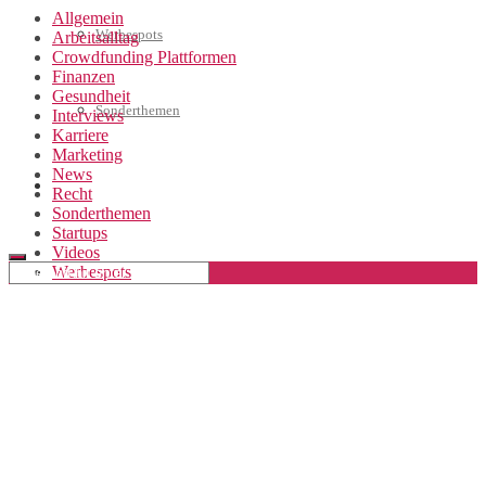
Allgemein
Werbespots
Arbeitsalltag
Crowdfunding Plattformen
Finanzen
Gesundheit
Sonderthemen
Interviews
Karriere
Marketing
News
Geschäftskonto eröffnen
Recht
Sonderthemen
Startups
Videos
Werbespots