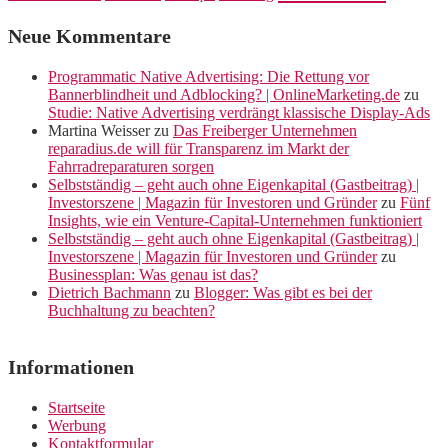
Neue Kommentare
Programmatic Native Advertising: Die Rettung vor
Bannerblindheit und Adblocking? | OnlineMarketing.de
zu
Studie: Native Advertising verdrängt klassische Display-Ads
Martina Weisser
zu
Das Freiberger Unternehmen
reparadius.de will für Transparenz im Markt der
Fahrradreparaturen sorgen
Selbstständig – geht auch ohne Eigenkapital (Gastbeitrag) |
Investorszene | Magazin für Investoren und Gründer
zu
Fünf
Insights, wie ein Venture-Capital-Unternehmen funktioniert
Selbstständig – geht auch ohne Eigenkapital (Gastbeitrag) |
Investorszene | Magazin für Investoren und Gründer
zu
Businessplan: Was genau ist das?
Dietrich Bachmann
zu
Blogger: Was gibt es bei der
Buchhaltung zu beachten?
Informationen
Startseite
Werbung
Kontaktformular