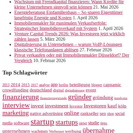
Wachstum mit Fremdkapital finanzieren: Wann Kredite für
kleine Unternehmen sinnvoll sein können
21. Mai 2026
Energieberatung Einfamilienhaus – So sparen Eigentümer
langfristig Energie und Kosten
1. April 2026
Immobilienmakler für maximalen Verkaufserfolg:
Strategischer Immobilienverkauf mit System
1. April 2026
Venture Capital Trends 2026: Was Investoren jetzt wirklich
zählen lassen
5. März 2026
Digitalisierung in Unternehmen – warum VoIP-Lösungen
klassische Telefonanlagen ablösen
27. Februar 2026
Privat verkaufen oder mit Immobilienmakler Düsseldorf? Der
Vergleich
10. Februar 2026
Top Schlagwörter
app
2014
beteiligung
capnamic
2013
2015
analyse
berlin
blogger
2017
crowdfunding
deutschland
event
digital
digitalisierung
gründer
finanzierung
gründung
finanzierungsrunde
insolvenz
interview
invest
investment
Investoren
kauf
köln
Investor
marketing
online
rankseller
native advertising
seo
social
shop
startup
startups
studie
software
media
ströer
tipps
übernahme
unternehmen
werbung
wachstum
Werbespot