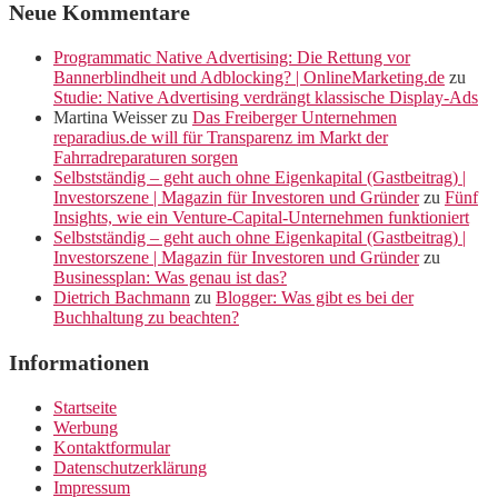
Neue Kommentare
Programmatic Native Advertising: Die Rettung vor
Bannerblindheit und Adblocking? | OnlineMarketing.de
zu
Studie: Native Advertising verdrängt klassische Display-Ads
Martina Weisser
zu
Das Freiberger Unternehmen
reparadius.de will für Transparenz im Markt der
Fahrradreparaturen sorgen
Selbstständig – geht auch ohne Eigenkapital (Gastbeitrag) |
Investorszene | Magazin für Investoren und Gründer
zu
Fünf
Insights, wie ein Venture-Capital-Unternehmen funktioniert
Selbstständig – geht auch ohne Eigenkapital (Gastbeitrag) |
Investorszene | Magazin für Investoren und Gründer
zu
Businessplan: Was genau ist das?
Dietrich Bachmann
zu
Blogger: Was gibt es bei der
Buchhaltung zu beachten?
Informationen
Startseite
Werbung
Kontaktformular
Datenschutzerklärung
Impressum