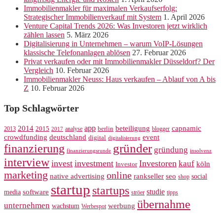
Immobilienmakler für maximalen Verkaufserfolg:
Strategischer Immobilienverkauf mit System
1. April 2026
Venture Capital Trends 2026: Was Investoren jetzt wirklich
zählen lassen
5. März 2026
Digitalisierung in Unternehmen – warum VoIP-Lösungen
klassische Telefonanlagen ablösen
27. Februar 2026
Privat verkaufen oder mit Immobilienmakler Düsseldorf? Der
Vergleich
10. Februar 2026
Immobilienmakler Neuss: Haus verkaufen – Ablauf von A bis
Z
10. Februar 2026
Top Schlagwörter
app
2014
beteiligung
capnamic
2013
2015
analyse
berlin
blogger
2017
crowdfunding
deutschland
event
digital
digitalisierung
gründer
finanzierung
gründung
finanzierungsrunde
insolvenz
interview
invest
investment
Investoren
kauf
köln
Investor
marketing
online
rankseller
native advertising
seo
social
shop
startup
startups
studie
software
media
ströer
tipps
übernahme
unternehmen
werbung
wachstum
Werbespot