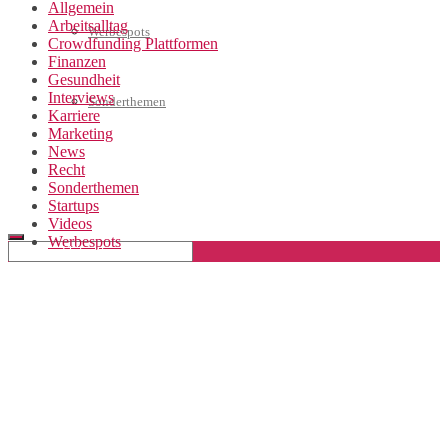
Allgemein
Arbeitsalltag
Werbespots
Crowdfunding Plattformen
Finanzen
Gesundheit
Interviews
Sonderthemen
Karriere
Marketing
News
Recht
Geschäftskonto eröffnen
Sonderthemen
Startups
Videos
Werbespots