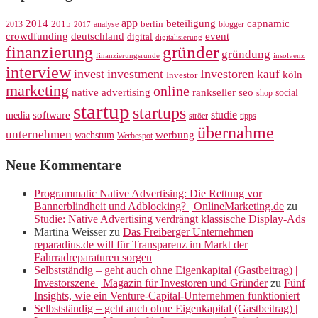
app
2014
beteiligung
capnamic
2013
2015
analyse
berlin
blogger
2017
crowdfunding
deutschland
event
digital
digitalisierung
gründer
finanzierung
gründung
finanzierungsrunde
insolvenz
interview
invest
investment
Investoren
kauf
köln
Investor
marketing
online
rankseller
native advertising
seo
social
shop
startup
startups
studie
software
media
ströer
tipps
übernahme
unternehmen
werbung
wachstum
Werbespot
Neue Kommentare
Programmatic Native Advertising: Die Rettung vor
Bannerblindheit und Adblocking? | OnlineMarketing.de
zu
Studie: Native Advertising verdrängt klassische Display-Ads
Martina Weisser
zu
Das Freiberger Unternehmen
reparadius.de will für Transparenz im Markt der
Fahrradreparaturen sorgen
Selbstständig – geht auch ohne Eigenkapital (Gastbeitrag) |
Investorszene | Magazin für Investoren und Gründer
zu
Fünf
Insights, wie ein Venture-Capital-Unternehmen funktioniert
Selbstständig – geht auch ohne Eigenkapital (Gastbeitrag) |