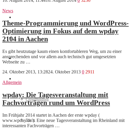
10. August 2014, 11:44
10. August 2014
0
3236
News
Marketing
Theme-Programmierung und WordPress-
Optimierung im Fokus auf dem wpday
2104 in Aachen
Interviews
Es gibt heutzutage kaum einen komfortableren Weg, um zu einer
ansprechenden und vor allem auch technisch gut umgesetzten
Videos
Webseite zu …
24. Oktober 2013, 13:28
24. Oktober 2013
0
2911
Weitere
Allgemein
wpday: Die Tagesveranstaltung mit
Crowdfunding
Fachvorträgen rund um WordPress
Im Frühjahr 2014 startet in Aachen der erste wpday (
Recht
www.wpday.de ). Eine neue Tagesveranstaltung im Rheinland mit
interessanten Fachvorträgen …