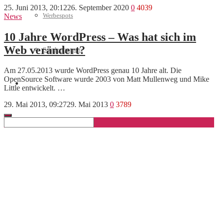
25. Juni 2013, 20:12
26. September 2020
0
4039
Werbespots
News
10 Jahre WordPress – Was hat sich im
Web verändert?
Sonderthemen
Am 27.05.2013 wurde WordPress genau 10 Jahre alt. Die
OpenSource Software wurde 2003 von Matt Mullenweg und Mike
Geschäftskonto eröffnen
Little entwickelt. …
29. Mai 2013, 09:27
29. Mai 2013
0
3789