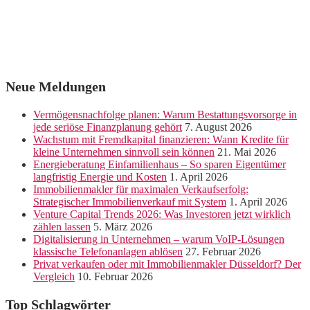
Neue Meldungen
Vermögensnachfolge planen: Warum Bestattungsvorsorge in
jede seriöse Finanzplanung gehört
7. August 2026
Wachstum mit Fremdkapital finanzieren: Wann Kredite für
kleine Unternehmen sinnvoll sein können
21. Mai 2026
Energieberatung Einfamilienhaus – So sparen Eigentümer
langfristig Energie und Kosten
1. April 2026
Immobilienmakler für maximalen Verkaufserfolg:
Strategischer Immobilienverkauf mit System
1. April 2026
Venture Capital Trends 2026: Was Investoren jetzt wirklich
zählen lassen
5. März 2026
Digitalisierung in Unternehmen – warum VoIP-Lösungen
klassische Telefonanlagen ablösen
27. Februar 2026
Privat verkaufen oder mit Immobilienmakler Düsseldorf? Der
Vergleich
10. Februar 2026
Top Schlagwörter