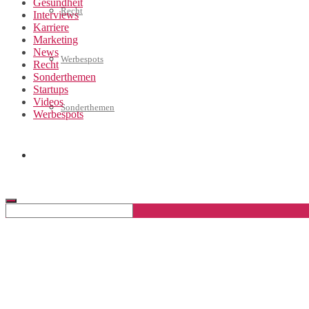
Gesundheit
Recht
Interviews
Karriere
Marketing
News
Werbespots
Recht
Sonderthemen
Startups
Videos
Sonderthemen
Werbespots
Geschäftskonto eröffnen