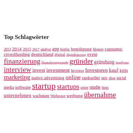
Top Schlagwörter
app
2014
beteiligung
capnamic
2013
2015
analyse
berlin
blogger
2017
crowdfunding
deutschland
event
digital
digitalisierung
gründer
finanzierung
gründung
finanzierungsrunde
insolvenz
interview
invest
investment
Investoren
kauf
köln
Investor
marketing
online
rankseller
native advertising
seo
social
shop
startup
startups
studie
software
media
ströer
tipps
übernahme
unternehmen
werbung
wachstum
Werbespot