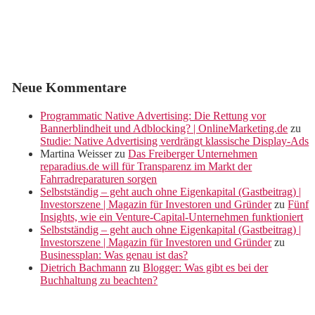
Neue Kommentare
Programmatic Native Advertising: Die Rettung vor
Bannerblindheit und Adblocking? | OnlineMarketing.de
zu
Studie: Native Advertising verdrängt klassische Display-Ads
Martina Weisser
zu
Das Freiberger Unternehmen
reparadius.de will für Transparenz im Markt der
Fahrradreparaturen sorgen
Selbstständig – geht auch ohne Eigenkapital (Gastbeitrag) |
Investorszene | Magazin für Investoren und Gründer
zu
Fünf
Insights, wie ein Venture-Capital-Unternehmen funktioniert
Selbstständig – geht auch ohne Eigenkapital (Gastbeitrag) |
Investorszene | Magazin für Investoren und Gründer
zu
Businessplan: Was genau ist das?
Dietrich Bachmann
zu
Blogger: Was gibt es bei der
Buchhaltung zu beachten?