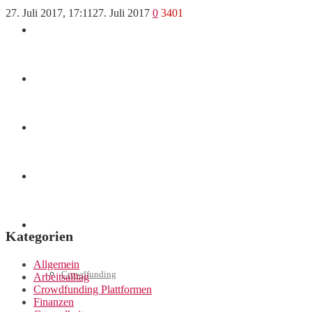
27. Juli 2017, 17:11
27. Juli 2017
0
3401
Finanzen
Marketing
Interviews
Videos
Weitere
Kategorien
Allgemein
Crowdfunding
Arbeitsalltag
Crowdfunding Plattformen
Finanzen