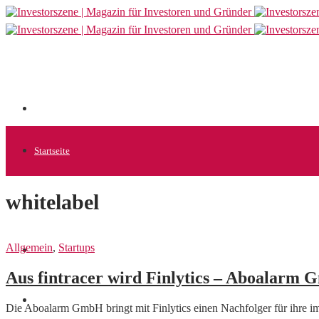
Startseite
whitelabel
Allgemein
Allgemein
,
Startups
Startups
Aus fintracer wird Finlytics – Aboalarm
News
Die Aboalarm GmbH bringt mit Finlytics einen Nachfolger für ihre i