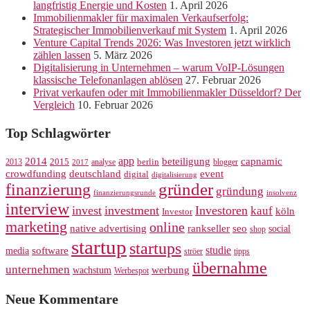
langfristig Energie und Kosten
1. April 2026
Immobilienmakler für maximalen Verkaufserfolg:
Strategischer Immobilienverkauf mit System
1. April 2026
Venture Capital Trends 2026: Was Investoren jetzt wirklich
zählen lassen
5. März 2026
Digitalisierung in Unternehmen – warum VoIP-Lösungen
klassische Telefonanlagen ablösen
27. Februar 2026
Privat verkaufen oder mit Immobilienmakler Düsseldorf? Der
Vergleich
10. Februar 2026
Top Schlagwörter
app
2014
beteiligung
capnamic
2013
2015
analyse
berlin
blogger
2017
crowdfunding
deutschland
event
digital
digitalisierung
gründer
finanzierung
gründung
finanzierungsrunde
insolvenz
interview
invest
investment
Investoren
kauf
köln
Investor
marketing
online
rankseller
native advertising
seo
social
shop
startup
startups
studie
software
media
ströer
tipps
übernahme
unternehmen
werbung
wachstum
Werbespot
Neue Kommentare