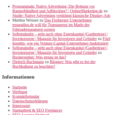
Programmatic Native Advertising: Die Rettung vor
Bannerblindheit und Adblocking? | OnlineMarketing.de
zu
Studie: Native Advertising verdrängt klassische Display-Ads
Martina Weisser
zu
Das Freiberger Unternehmen
reparadius.de will für Transparenz im Markt der
Fahrradreparaturen sorgen
Selbstständig – geht auch ohne Eigenkapital (Gastbeitrag) |
Investorszene | Magazin für Investoren und Gründer
zu
Fünf
Insights, wie ein Venture-Capital-Unternehmen funktioniert
Selbstständig – geht auch ohne Eigenkapital (Gastbeitrag) |
Investorszene | Magazin für Investoren und Gründer
zu
Businessplan: Was genau ist das?
Dietrich Bachmann
zu
Blogger: Was gibt es bei der
Buchhaltung zu beachten?
Informationen
Startseite
Werbung
Kontaktformular
Datenschutzerklärung
Impressum
Startupbrett & SEO Freelancer
SEO Agentur Stuttgart