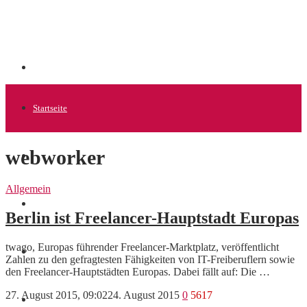
Startseite
webworker
Allgemein
Allgemein
Startups
Berlin ist Freelancer-Hauptstadt Europas
twago, Europas führender Freelancer-Marktplatz, veröffentlicht
News
Zahlen zu den gefragtesten Fähigkeiten von IT-Freiberuflern sowie
den Freelancer-Hauptstädten Europas. Dabei fällt auf: Die …
27. August 2015, 09:02
24. August 2015
0
5617
Finanzen