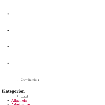
Marketing
Interviews
Videos
Weitere
Crowdfunding
Kategorien
Recht
Allgemein
Arbeitsalltag