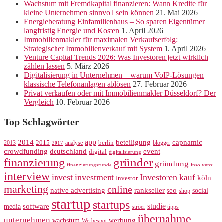
Wachstum mit Fremdkapital finanzieren: Wann Kredite für
kleine Unternehmen sinnvoll sein können
21. Mai 2026
Energieberatung Einfamilienhaus – So sparen Eigentümer
langfristig Energie und Kosten
1. April 2026
Immobilienmakler für maximalen Verkaufserfolg:
Strategischer Immobilienverkauf mit System
1. April 2026
Venture Capital Trends 2026: Was Investoren jetzt wirklich
zählen lassen
5. März 2026
Digitalisierung in Unternehmen – warum VoIP-Lösungen
klassische Telefonanlagen ablösen
27. Februar 2026
Privat verkaufen oder mit Immobilienmakler Düsseldorf? Der
Vergleich
10. Februar 2026
Top Schlagwörter
app
2014
beteiligung
capnamic
2013
2015
analyse
berlin
blogger
2017
crowdfunding
deutschland
event
digital
digitalisierung
gründer
finanzierung
gründung
finanzierungsrunde
insolvenz
interview
invest
investment
Investoren
kauf
köln
Investor
marketing
online
rankseller
native advertising
seo
social
shop
startup
startups
studie
software
media
ströer
tipps
übernahme
unternehmen
werbung
wachstum
Werbespot