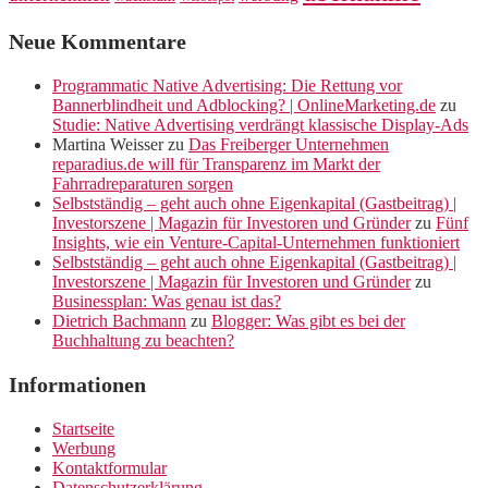
Neue Kommentare
Programmatic Native Advertising: Die Rettung vor
Bannerblindheit und Adblocking? | OnlineMarketing.de
zu
Studie: Native Advertising verdrängt klassische Display-Ads
Martina Weisser
zu
Das Freiberger Unternehmen
reparadius.de will für Transparenz im Markt der
Fahrradreparaturen sorgen
Selbstständig – geht auch ohne Eigenkapital (Gastbeitrag) |
Investorszene | Magazin für Investoren und Gründer
zu
Fünf
Insights, wie ein Venture-Capital-Unternehmen funktioniert
Selbstständig – geht auch ohne Eigenkapital (Gastbeitrag) |
Investorszene | Magazin für Investoren und Gründer
zu
Businessplan: Was genau ist das?
Dietrich Bachmann
zu
Blogger: Was gibt es bei der
Buchhaltung zu beachten?
Informationen
Startseite
Werbung
Kontaktformular
Datenschutzerklärung