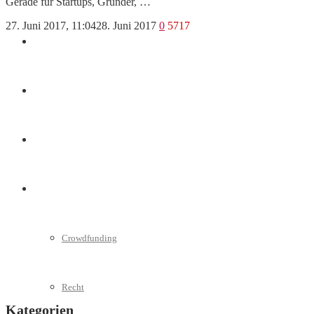
Gerade für Startups, Gründer, …
27. Juni 2017, 11:04
28. Juni 2017
0
5717
Marketing
Interviews
Videos
Weitere
Crowdfunding
Recht
Kategorien