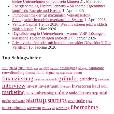
kleine Unternehmen sinnvoll sein können
21. Mai 2026
Energieberatung Einfamilienhaus – So sparen Eigentümer
langfristig Energie und Kosten
1. April 2026
Immobilienmakler für maximalen Verkaufserfolg:
Strategischer Immobilienverkauf mit System
1. April 2026
Venture Capital Trends 2026: Was Investoren jetzt wirklich
zählen lassen
5. März 2026
Digitalisierung in Unternehmen – warum VoIP-Lösungen
klassische Telefonanlagen ablösen
27. Februar 2026
Privat verkaufen oder mit Immobilienmakler Düsseldorf? Der
Vergleich
10. Februar 2026
Top Schlagwörter
app
2014
beteiligung
capnamic
2013
2015
analyse
berlin
blogger
2017
crowdfunding
deutschland
event
digital
digitalisierung
gründer
finanzierung
gründung
finanzierungsrunde
insolvenz
interview
invest
investment
Investoren
kauf
köln
Investor
marketing
online
rankseller
native advertising
seo
social
shop
startup
startups
studie
software
media
ströer
tipps
übernahme
unternehmen
werbung
wachstum
Werbespot