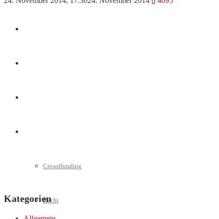
24. November 2014, 17:30
24. November 2014
0
4095
Marketing
Interviews
Videos
Weitere
Crowdfunding
Kategorien
Recht
Allgemein