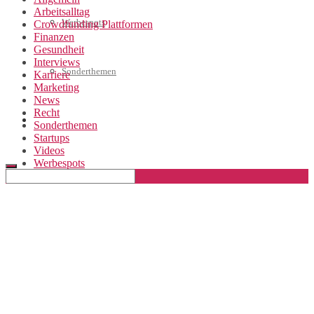
Arbeitsalltag
Werbespots
Crowdfunding Plattformen
Finanzen
Gesundheit
Interviews
Sonderthemen
Karriere
Marketing
News
Recht
Geschäftskonto eröffnen
Sonderthemen
Startups
Videos
Werbespots