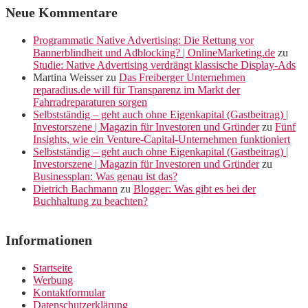
Neue Kommentare
Programmatic Native Advertising: Die Rettung vor
Bannerblindheit und Adblocking? | OnlineMarketing.de
zu
Studie: Native Advertising verdrängt klassische Display-Ads
Martina Weisser
zu
Das Freiberger Unternehmen
reparadius.de will für Transparenz im Markt der
Fahrradreparaturen sorgen
Selbstständig – geht auch ohne Eigenkapital (Gastbeitrag) |
Investorszene | Magazin für Investoren und Gründer
zu
Fünf
Insights, wie ein Venture-Capital-Unternehmen funktioniert
Selbstständig – geht auch ohne Eigenkapital (Gastbeitrag) |
Investorszene | Magazin für Investoren und Gründer
zu
Businessplan: Was genau ist das?
Dietrich Bachmann
zu
Blogger: Was gibt es bei der
Buchhaltung zu beachten?
Informationen
Startseite
Werbung
Kontaktformular
Datenschutzerklärung