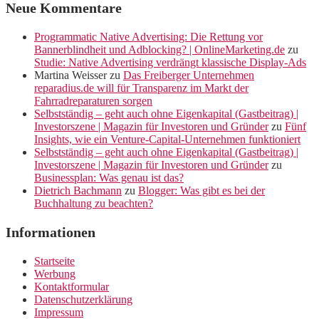
Neue Kommentare
Programmatic Native Advertising: Die Rettung vor
Bannerblindheit und Adblocking? | OnlineMarketing.de
zu
Studie: Native Advertising verdrängt klassische Display-Ads
Martina Weisser
zu
Das Freiberger Unternehmen
reparadius.de will für Transparenz im Markt der
Fahrradreparaturen sorgen
Selbstständig – geht auch ohne Eigenkapital (Gastbeitrag) |
Investorszene | Magazin für Investoren und Gründer
zu
Fünf
Insights, wie ein Venture-Capital-Unternehmen funktioniert
Selbstständig – geht auch ohne Eigenkapital (Gastbeitrag) |
Investorszene | Magazin für Investoren und Gründer
zu
Businessplan: Was genau ist das?
Dietrich Bachmann
zu
Blogger: Was gibt es bei der
Buchhaltung zu beachten?
Informationen
Startseite
Werbung
Kontaktformular
Datenschutzerklärung
Impressum