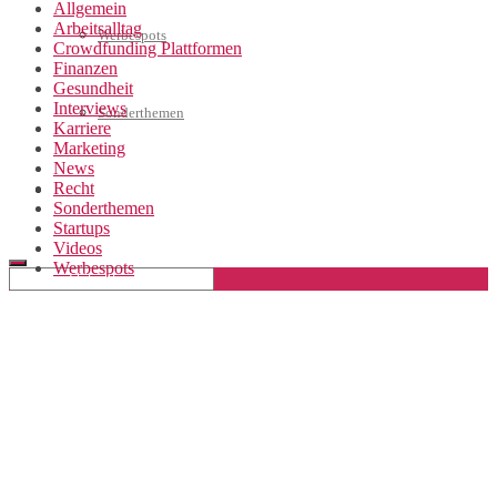
Allgemein
Arbeitsalltag
Werbespots
Crowdfunding Plattformen
Finanzen
Gesundheit
Interviews
Sonderthemen
Karriere
Marketing
News
Recht
Geschäftskonto eröffnen
Sonderthemen
Startups
Videos
Werbespots