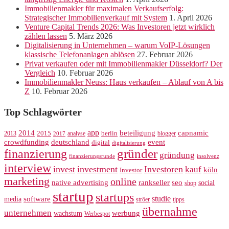
Immobilienmakler für maximalen Verkaufserfolg:
Strategischer Immobilienverkauf mit System
1. April 2026
Venture Capital Trends 2026: Was Investoren jetzt wirklich
zählen lassen
5. März 2026
Digitalisierung in Unternehmen – warum VoIP-Lösungen
klassische Telefonanlagen ablösen
27. Februar 2026
Privat verkaufen oder mit Immobilienmakler Düsseldorf? Der
Vergleich
10. Februar 2026
Immobilienmakler Neuss: Haus verkaufen – Ablauf von A bis
Z
10. Februar 2026
Top Schlagwörter
app
2014
beteiligung
capnamic
2013
2015
analyse
berlin
blogger
2017
crowdfunding
deutschland
event
digital
digitalisierung
gründer
finanzierung
gründung
finanzierungsrunde
insolvenz
interview
invest
investment
Investoren
kauf
köln
Investor
marketing
online
rankseller
native advertising
seo
social
shop
startup
startups
studie
software
media
ströer
tipps
übernahme
unternehmen
werbung
wachstum
Werbespot