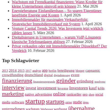
Wachstum mit Fremdkapital finanzieren: Wann Kredite für
kleine Unternehmen sinnvoll sein können
21. Mai 2026
Energieberatung Einfamilienhaus – So sparen Eigentümer
langfristig Energie und Kosten
1. April 2026
Immobilienmakler für maximalen Verkaufserfolg:
Strategischer Immobilienverkauf mit System
1. April 2026
Venture Capital Trends 2026: Was Investoren jetzt wirklich
zählen lassen
5. März 2026
Digitalisierung in Unternehmen – warum VoIP-Lösungen
klassische Telefonanlagen ablösen
27. Februar 2026
Privat verkaufen oder mit Immobilienmakler Düsseldorf? Der
Vergleich
10. Februar 2026
Top Schlagwörter
app
2014
beteiligung
capnamic
2013
2015
analyse
berlin
blogger
2017
crowdfunding
deutschland
event
digital
digitalisierung
gründer
finanzierung
gründung
finanzierungsrunde
insolvenz
interview
invest
investment
Investoren
kauf
köln
Investor
marketing
online
rankseller
native advertising
seo
social
shop
startup
startups
studie
software
media
ströer
tipps
übernahme
unternehmen
werbung
wachstum
Werbespot