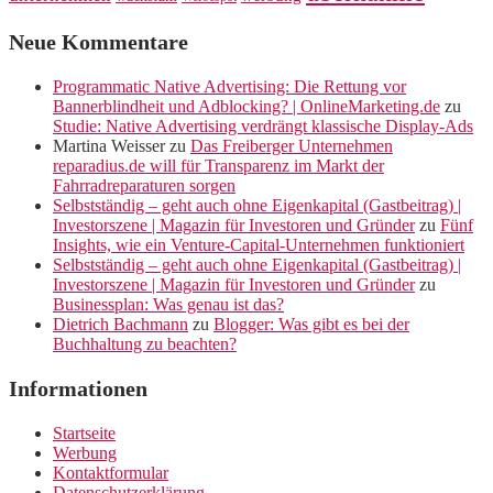
Neue Kommentare
Programmatic Native Advertising: Die Rettung vor
Bannerblindheit und Adblocking? | OnlineMarketing.de
zu
Studie: Native Advertising verdrängt klassische Display-Ads
Martina Weisser
zu
Das Freiberger Unternehmen
reparadius.de will für Transparenz im Markt der
Fahrradreparaturen sorgen
Selbstständig – geht auch ohne Eigenkapital (Gastbeitrag) |
Investorszene | Magazin für Investoren und Gründer
zu
Fünf
Insights, wie ein Venture-Capital-Unternehmen funktioniert
Selbstständig – geht auch ohne Eigenkapital (Gastbeitrag) |
Investorszene | Magazin für Investoren und Gründer
zu
Businessplan: Was genau ist das?
Dietrich Bachmann
zu
Blogger: Was gibt es bei der
Buchhaltung zu beachten?
Informationen
Startseite
Werbung
Kontaktformular
Datenschutzerklärung