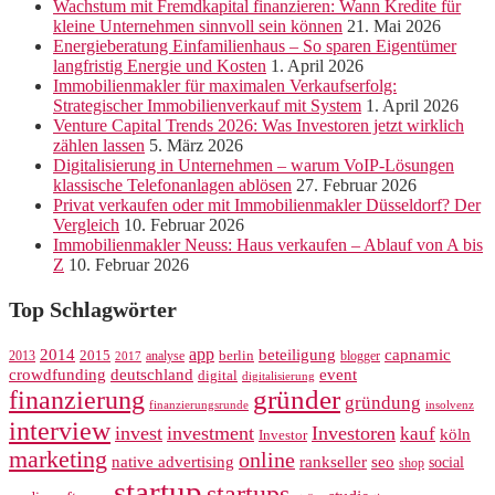
Wachstum mit Fremdkapital finanzieren: Wann Kredite für
kleine Unternehmen sinnvoll sein können
21. Mai 2026
Energieberatung Einfamilienhaus – So sparen Eigentümer
langfristig Energie und Kosten
1. April 2026
Immobilienmakler für maximalen Verkaufserfolg:
Strategischer Immobilienverkauf mit System
1. April 2026
Venture Capital Trends 2026: Was Investoren jetzt wirklich
zählen lassen
5. März 2026
Digitalisierung in Unternehmen – warum VoIP-Lösungen
klassische Telefonanlagen ablösen
27. Februar 2026
Privat verkaufen oder mit Immobilienmakler Düsseldorf? Der
Vergleich
10. Februar 2026
Immobilienmakler Neuss: Haus verkaufen – Ablauf von A bis
Z
10. Februar 2026
Top Schlagwörter
app
2014
beteiligung
capnamic
2013
2015
analyse
berlin
blogger
2017
crowdfunding
deutschland
event
digital
digitalisierung
gründer
finanzierung
gründung
finanzierungsrunde
insolvenz
interview
invest
investment
Investoren
kauf
köln
Investor
marketing
online
rankseller
native advertising
seo
social
shop
startup
startups