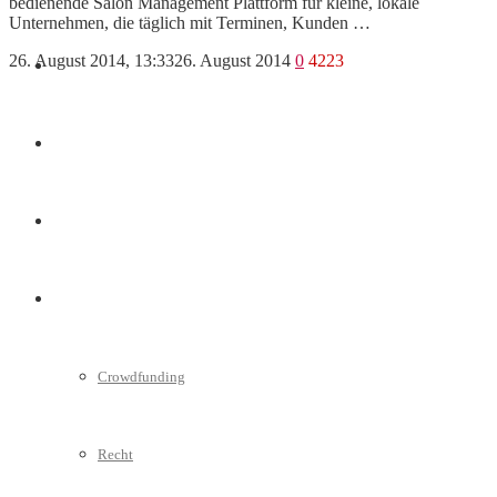
bedienende Salon Management Plattform für kleine, lokale
Unternehmen, die täglich mit Terminen, Kunden …
26. August 2014, 13:33
26. August 2014
0
4223
Marketing
Interviews
Videos
Weitere
Crowdfunding
Recht