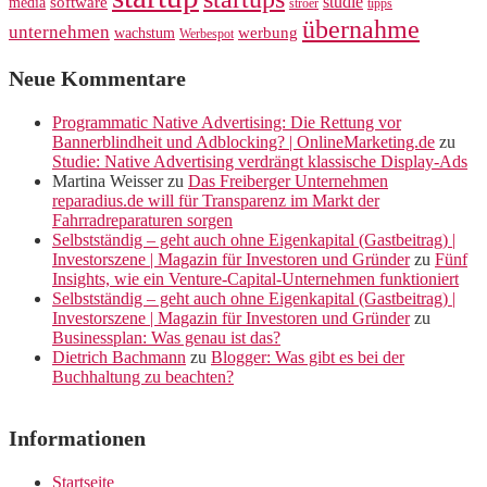
studie
software
media
ströer
tipps
übernahme
unternehmen
werbung
wachstum
Werbespot
Neue Kommentare
Programmatic Native Advertising: Die Rettung vor
Bannerblindheit und Adblocking? | OnlineMarketing.de
zu
Studie: Native Advertising verdrängt klassische Display-Ads
Martina Weisser
zu
Das Freiberger Unternehmen
reparadius.de will für Transparenz im Markt der
Fahrradreparaturen sorgen
Selbstständig – geht auch ohne Eigenkapital (Gastbeitrag) |
Investorszene | Magazin für Investoren und Gründer
zu
Fünf
Insights, wie ein Venture-Capital-Unternehmen funktioniert
Selbstständig – geht auch ohne Eigenkapital (Gastbeitrag) |
Investorszene | Magazin für Investoren und Gründer
zu
Businessplan: Was genau ist das?
Dietrich Bachmann
zu
Blogger: Was gibt es bei der
Buchhaltung zu beachten?
Informationen
Startseite