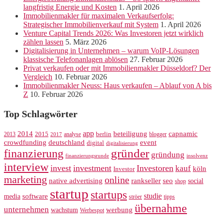
langfristig Energie und Kosten
1. April 2026
Immobilienmakler für maximalen Verkaufserfolg:
Strategischer Immobilienverkauf mit System
1. April 2026
Venture Capital Trends 2026: Was Investoren jetzt wirklich
zählen lassen
5. März 2026
Digitalisierung in Unternehmen – warum VoIP-Lösungen
klassische Telefonanlagen ablösen
27. Februar 2026
Privat verkaufen oder mit Immobilienmakler Düsseldorf? Der
Vergleich
10. Februar 2026
Immobilienmakler Neuss: Haus verkaufen – Ablauf von A bis
Z
10. Februar 2026
Top Schlagwörter
app
2014
beteiligung
capnamic
2013
2015
analyse
berlin
blogger
2017
crowdfunding
deutschland
event
digital
digitalisierung
gründer
finanzierung
gründung
finanzierungsrunde
insolvenz
interview
invest
investment
Investoren
kauf
köln
Investor
marketing
online
rankseller
native advertising
seo
social
shop
startup
startups
studie
software
media
ströer
tipps
übernahme
unternehmen
werbung
wachstum
Werbespot