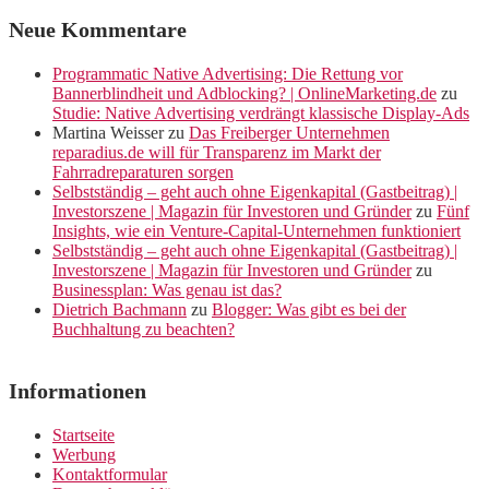
Neue Kommentare
Programmatic Native Advertising: Die Rettung vor
Bannerblindheit und Adblocking? | OnlineMarketing.de
zu
Studie: Native Advertising verdrängt klassische Display-Ads
Martina Weisser
zu
Das Freiberger Unternehmen
reparadius.de will für Transparenz im Markt der
Fahrradreparaturen sorgen
Selbstständig – geht auch ohne Eigenkapital (Gastbeitrag) |
Investorszene | Magazin für Investoren und Gründer
zu
Fünf
Insights, wie ein Venture-Capital-Unternehmen funktioniert
Selbstständig – geht auch ohne Eigenkapital (Gastbeitrag) |
Investorszene | Magazin für Investoren und Gründer
zu
Businessplan: Was genau ist das?
Dietrich Bachmann
zu
Blogger: Was gibt es bei der
Buchhaltung zu beachten?
Informationen
Startseite
Werbung
Kontaktformular