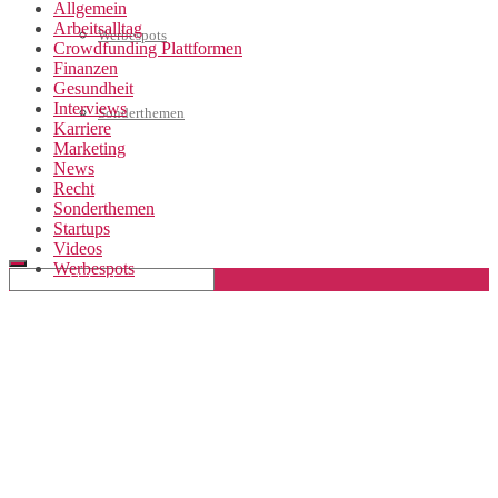
Allgemein
Arbeitsalltag
Werbespots
Crowdfunding Plattformen
Finanzen
Gesundheit
Interviews
Sonderthemen
Karriere
Marketing
News
Recht
Geschäftskonto eröffnen
Sonderthemen
Startups
Videos
Werbespots