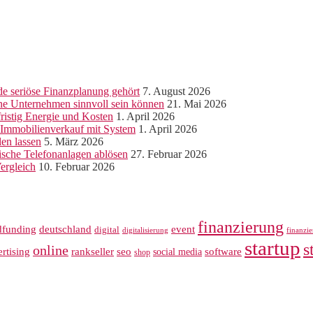
e seriöse Finanzplanung gehört
7. August 2026
ine Unternehmen sinnvoll sein können
21. Mai 2026
ristig Energie und Kosten
1. April 2026
r Immobilienverkauf mit System
1. April 2026
len lassen
5. März 2026
sche Telefonanlagen ablösen
27. Februar 2026
ergleich
10. Februar 2026
finanzierung
dfunding
deutschland
event
digital
digitalisierung
finanzi
startup
s
online
rankseller
rtising
seo
software
social media
shop