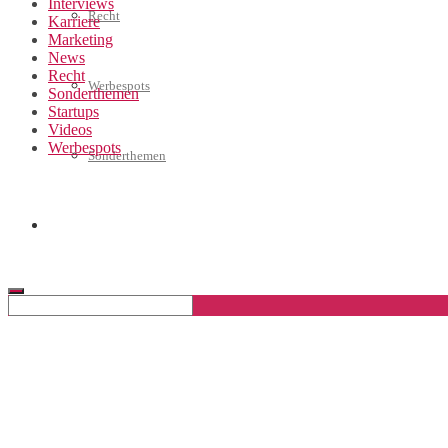
Interviews
Recht
Karriere
Marketing
News
Recht
Werbespots
Sonderthemen
Startups
Videos
Werbespots
Sonderthemen
Geschäftskonto eröffnen