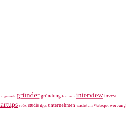
gründer
interview
invest
gründung
erungsrunde
insolvenz
tartups
unternehmen
studie
werbung
wachstum
ströer
tipps
Werbespot