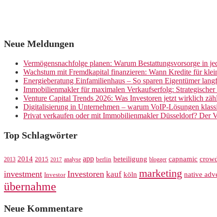
Neue Meldungen
Vermögensnachfolge planen: Warum Bestattungsvorsorge in jed
Wachstum mit Fremdkapital finanzieren: Wann Kredite für kle
Energieberatung Einfamilienhaus – So sparen Eigentümer langf
Immobilienmakler für maximalen Verkaufserfolg: Strategische
Venture Capital Trends 2026: Was Investoren jetzt wirklich zäh
Digitalisierung in Unternehmen – warum VoIP-Lösungen klassi
Privat verkaufen oder mit Immobilienmakler Düsseldorf? Der V
Top Schlagwörter
app
crow
2014
beteiligung
capnamic
2013
2015
analyse
berlin
blogger
2017
marketing
investment
Investoren
kauf
köln
native adve
Investor
übernahme
Neue Kommentare