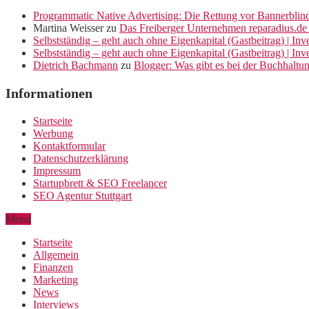
Programmatic Native Advertising: Die Rettung vor Bannerblin
Martina Weisser
zu
Das Freiberger Unternehmen reparadius.de 
Selbstständig – geht auch ohne Eigenkapital (Gastbeitrag) | In
Selbstständig – geht auch ohne Eigenkapital (Gastbeitrag) | In
Dietrich Bachmann
zu
Blogger: Was gibt es bei der Buchhaltu
Informationen
Startseite
Werbung
Kontaktformular
Datenschutzerklärung
Impressum
Startupbrett & SEO Freelancer
SEO Agentur Stuttgart
Menu
Startseite
Allgemein
Finanzen
Marketing
News
Interviews