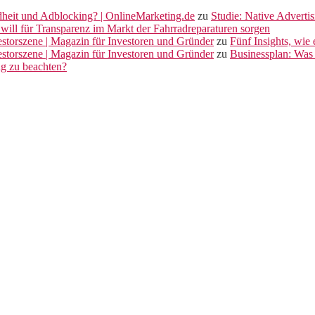
dheit und Adblocking? | OnlineMarketing.de
zu
Studie: Native Adverti
will für Transparenz im Markt der Fahrradreparaturen sorgen
vestorszene | Magazin für Investoren und Gründer
zu
Fünf Insights, wie
vestorszene | Magazin für Investoren und Gründer
zu
Businessplan: Was 
ng zu beachten?