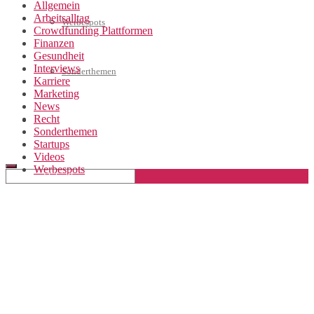
Allgemein
Arbeitsalltag
Werbespots
Crowdfunding Plattformen
Finanzen
Gesundheit
Interviews
Sonderthemen
Karriere
Marketing
News
Recht
Geschäftskonto eröffnen
Sonderthemen
Startups
Videos
Werbespots