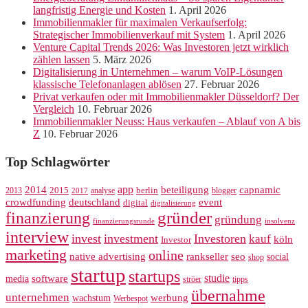
langfristig Energie und Kosten
1. April 2026
Immobilienmakler für maximalen Verkaufserfolg:
Strategischer Immobilienverkauf mit System
1. April 2026
Venture Capital Trends 2026: Was Investoren jetzt wirklich
zählen lassen
5. März 2026
Digitalisierung in Unternehmen – warum VoIP-Lösungen
klassische Telefonanlagen ablösen
27. Februar 2026
Privat verkaufen oder mit Immobilienmakler Düsseldorf? Der
Vergleich
10. Februar 2026
Immobilienmakler Neuss: Haus verkaufen – Ablauf von A bis
Z
10. Februar 2026
Top Schlagwörter
app
2014
beteiligung
capnamic
2013
2015
analyse
berlin
blogger
2017
crowdfunding
deutschland
event
digital
digitalisierung
gründer
finanzierung
gründung
finanzierungsrunde
insolvenz
interview
invest
investment
Investoren
kauf
köln
Investor
marketing
online
rankseller
native advertising
seo
social
shop
startup
startups
studie
software
media
ströer
tipps
übernahme
unternehmen
werbung
wachstum
Werbespot