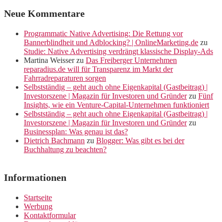
Neue Kommentare
Programmatic Native Advertising: Die Rettung vor
Bannerblindheit und Adblocking? | OnlineMarketing.de
zu
Studie: Native Advertising verdrängt klassische Display-Ads
Martina Weisser
zu
Das Freiberger Unternehmen
reparadius.de will für Transparenz im Markt der
Fahrradreparaturen sorgen
Selbstständig – geht auch ohne Eigenkapital (Gastbeitrag) |
Investorszene | Magazin für Investoren und Gründer
zu
Fünf
Insights, wie ein Venture-Capital-Unternehmen funktioniert
Selbstständig – geht auch ohne Eigenkapital (Gastbeitrag) |
Investorszene | Magazin für Investoren und Gründer
zu
Businessplan: Was genau ist das?
Dietrich Bachmann
zu
Blogger: Was gibt es bei der
Buchhaltung zu beachten?
Informationen
Startseite
Werbung
Kontaktformular