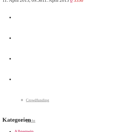
11. April 2013, 09:58
11. April 2013
0
3336
Marketing
Interviews
Videos
Weitere
Crowdfunding
Kategorien
Recht
Allgemein