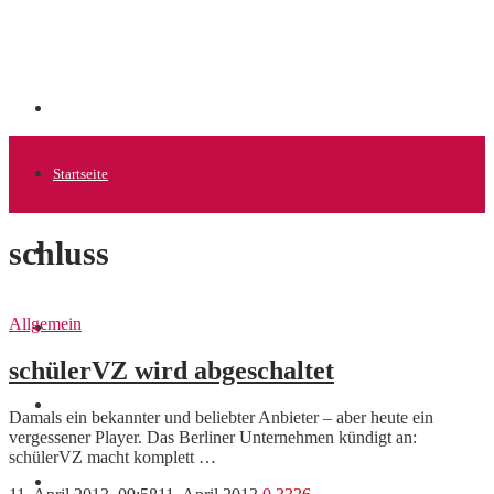
Startseite
schluss
Allgemein
Allgemein
Startups
schülerVZ wird abgeschaltet
News
Damals ein bekannter und beliebter Anbieter – aber heute ein
vergessener Player. Das Berliner Unternehmen kündigt an:
schülerVZ macht komplett …
Finanzen