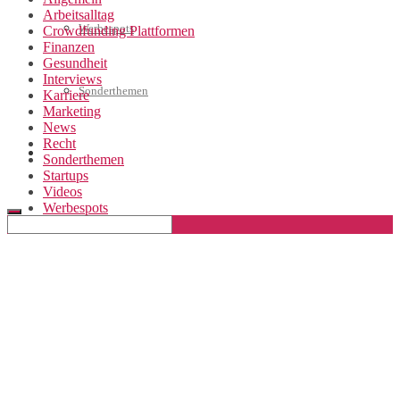
Arbeitsalltag
Werbespots
Crowdfunding Plattformen
Finanzen
Gesundheit
Interviews
Sonderthemen
Karriere
Marketing
News
Recht
Geschäftskonto eröffnen
Sonderthemen
Startups
Videos
Werbespots