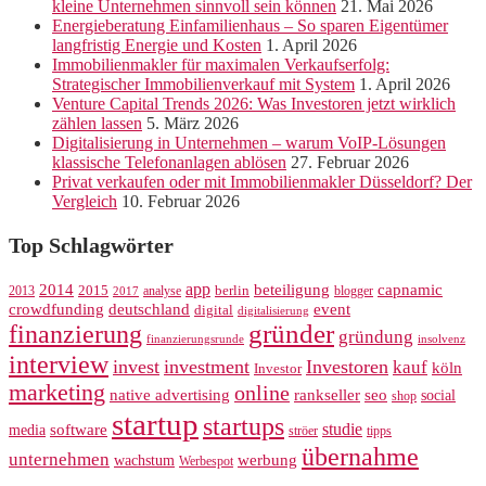
kleine Unternehmen sinnvoll sein können
21. Mai 2026
Energieberatung Einfamilienhaus – So sparen Eigentümer
langfristig Energie und Kosten
1. April 2026
Immobilienmakler für maximalen Verkaufserfolg:
Strategischer Immobilienverkauf mit System
1. April 2026
Venture Capital Trends 2026: Was Investoren jetzt wirklich
zählen lassen
5. März 2026
Digitalisierung in Unternehmen – warum VoIP-Lösungen
klassische Telefonanlagen ablösen
27. Februar 2026
Privat verkaufen oder mit Immobilienmakler Düsseldorf? Der
Vergleich
10. Februar 2026
Top Schlagwörter
app
2014
beteiligung
capnamic
2013
2015
analyse
berlin
blogger
2017
crowdfunding
deutschland
event
digital
digitalisierung
gründer
finanzierung
gründung
finanzierungsrunde
insolvenz
interview
invest
investment
Investoren
kauf
köln
Investor
marketing
online
rankseller
native advertising
seo
social
shop
startup
startups
studie
software
media
ströer
tipps
übernahme
unternehmen
werbung
wachstum
Werbespot