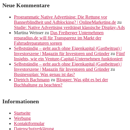
Neue Kommentare
Programmatic Native Advertising: Die Rettung vor
Bannerblindheit und Adblocking? | OnlineMarketing.de
zu
Studie: Native Advertising verdrängt klassische Display-Ads
Martina Weisser
zu
Das Freiberger Unternehmen
reparadius.de will für Transparenz im Markt der
Fahrradreparaturen sorgen
Selbstständig – geht auch ohne Eigenkapital (Gastbeitrag) |
Investorszene | Magazin für Investoren und Gründer
zu
Fünf
Insights, wie ein Venture-Capital-Unternehmen funktioniert
Selbstständig – geht auch ohne Eigenkapital (Gastbeitrag) |
Investorszene | Magazin für Investoren und Gründer
zu
Businessplan: Was genau ist das?
Dietrich Bachmann
zu
Blogger: Was gibt es bei der
Buchhaltung zu beachten?
Informationen
Startseite
Werbung
Kontaktformular
Datenschutzerklärung