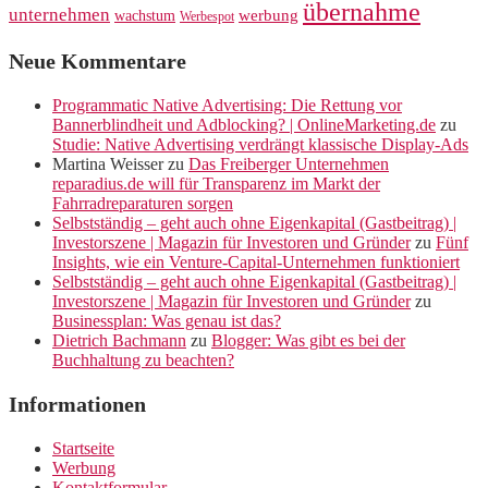
übernahme
unternehmen
werbung
wachstum
Werbespot
Neue Kommentare
Programmatic Native Advertising: Die Rettung vor
Bannerblindheit und Adblocking? | OnlineMarketing.de
zu
Studie: Native Advertising verdrängt klassische Display-Ads
Martina Weisser
zu
Das Freiberger Unternehmen
reparadius.de will für Transparenz im Markt der
Fahrradreparaturen sorgen
Selbstständig – geht auch ohne Eigenkapital (Gastbeitrag) |
Investorszene | Magazin für Investoren und Gründer
zu
Fünf
Insights, wie ein Venture-Capital-Unternehmen funktioniert
Selbstständig – geht auch ohne Eigenkapital (Gastbeitrag) |
Investorszene | Magazin für Investoren und Gründer
zu
Businessplan: Was genau ist das?
Dietrich Bachmann
zu
Blogger: Was gibt es bei der
Buchhaltung zu beachten?
Informationen
Startseite
Werbung
Kontaktformular