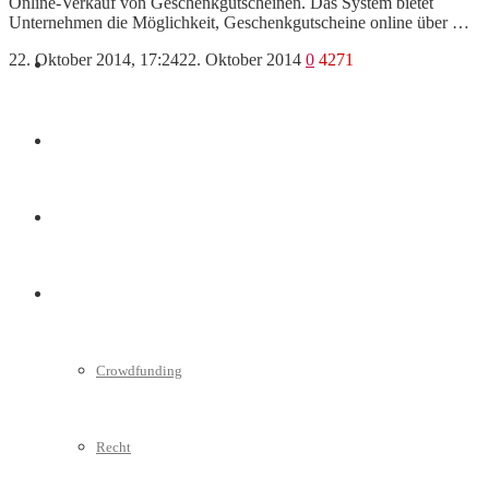
Online-Verkauf von Geschenkgutscheinen. Das System bietet
Unternehmen die Möglichkeit, Geschenkgutscheine online über …
22. Oktober 2014, 17:24
22. Oktober 2014
0
4271
Marketing
Interviews
Videos
Weitere
Crowdfunding
Recht