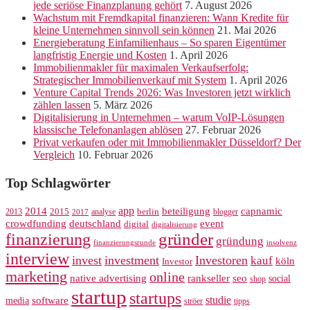
jede seriöse Finanzplanung gehört
7. August 2026
Wachstum mit Fremdkapital finanzieren: Wann Kredite für
kleine Unternehmen sinnvoll sein können
21. Mai 2026
Energieberatung Einfamilienhaus – So sparen Eigentümer
langfristig Energie und Kosten
1. April 2026
Immobilienmakler für maximalen Verkaufserfolg:
Strategischer Immobilienverkauf mit System
1. April 2026
Venture Capital Trends 2026: Was Investoren jetzt wirklich
zählen lassen
5. März 2026
Digitalisierung in Unternehmen – warum VoIP-Lösungen
klassische Telefonanlagen ablösen
27. Februar 2026
Privat verkaufen oder mit Immobilienmakler Düsseldorf? Der
Vergleich
10. Februar 2026
Top Schlagwörter
app
2014
beteiligung
capnamic
2013
2015
analyse
berlin
blogger
2017
crowdfunding
deutschland
event
digital
digitalisierung
gründer
finanzierung
gründung
finanzierungsrunde
insolvenz
interview
invest
investment
Investoren
kauf
köln
Investor
marketing
online
rankseller
native advertising
seo
social
shop
startup
startups
studie
software
media
ströer
tipps