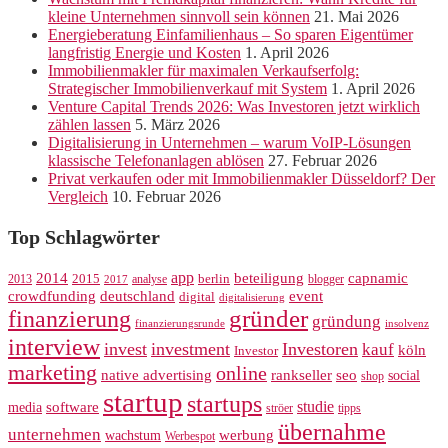
kleine Unternehmen sinnvoll sein können
21. Mai 2026
Energieberatung Einfamilienhaus – So sparen Eigentümer
langfristig Energie und Kosten
1. April 2026
Immobilienmakler für maximalen Verkaufserfolg:
Strategischer Immobilienverkauf mit System
1. April 2026
Venture Capital Trends 2026: Was Investoren jetzt wirklich
zählen lassen
5. März 2026
Digitalisierung in Unternehmen – warum VoIP-Lösungen
klassische Telefonanlagen ablösen
27. Februar 2026
Privat verkaufen oder mit Immobilienmakler Düsseldorf? Der
Vergleich
10. Februar 2026
Top Schlagwörter
app
2014
beteiligung
capnamic
2013
2015
analyse
berlin
blogger
2017
crowdfunding
deutschland
event
digital
digitalisierung
gründer
finanzierung
gründung
finanzierungsrunde
insolvenz
interview
invest
investment
Investoren
kauf
köln
Investor
marketing
online
rankseller
native advertising
seo
social
shop
startup
startups
studie
software
media
ströer
tipps
übernahme
unternehmen
werbung
wachstum
Werbespot