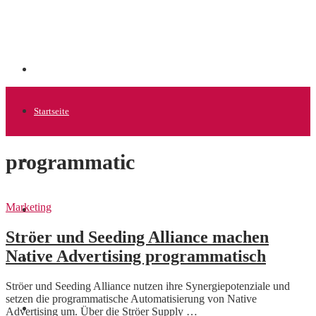
Startseite
programmatic
Allgemein
Marketing
Startups
Ströer und Seeding Alliance machen
Native Advertising programmatisch
News
Ströer und Seeding Alliance nutzen ihre Synergiepotenziale und
setzen die programmatische Automatisierung von Native
Finanzen
Advertising um. Über die Ströer Supply …