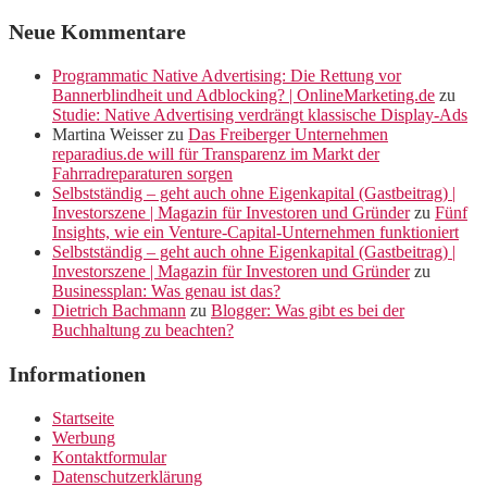
Neue Kommentare
Programmatic Native Advertising: Die Rettung vor
Bannerblindheit und Adblocking? | OnlineMarketing.de
zu
Studie: Native Advertising verdrängt klassische Display-Ads
Martina Weisser
zu
Das Freiberger Unternehmen
reparadius.de will für Transparenz im Markt der
Fahrradreparaturen sorgen
Selbstständig – geht auch ohne Eigenkapital (Gastbeitrag) |
Investorszene | Magazin für Investoren und Gründer
zu
Fünf
Insights, wie ein Venture-Capital-Unternehmen funktioniert
Selbstständig – geht auch ohne Eigenkapital (Gastbeitrag) |
Investorszene | Magazin für Investoren und Gründer
zu
Businessplan: Was genau ist das?
Dietrich Bachmann
zu
Blogger: Was gibt es bei der
Buchhaltung zu beachten?
Informationen
Startseite
Werbung
Kontaktformular
Datenschutzerklärung