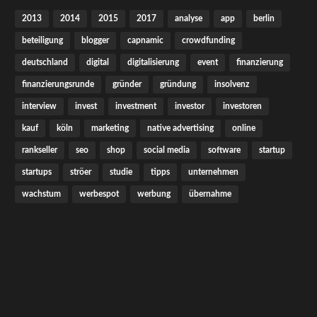
2013
2014
2015
2017
analyse
app
berlin
beteiligung
blogger
capnamic
crowdfunding
deutschland
digital
digitalisierung
event
finanzierung
finanzierungsrunde
gründer
gründung
insolvenz
interview
invest
investment
investor
investoren
kauf
köln
marketing
native advertising
online
rankseller
seo
shop
social media
software
startup
startups
ströer
studie
tipps
unternehmen
wachstum
werbespot
werbung
übernahme