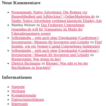
Neue Kommentare
Programmatic Native Advertising: Die Rettung vor
Bannerblindheit und Adblocking? | OnlineMarketing.de
zu
Studie: Native Advertising verdrängt klassische Display-Ads
Martina Weisser
zu
Das Freiberger Unternehmen
reparadius.de will für Transparenz im Markt der
Fahrradreparaturen sorgen
Selbstständig – geht auch ohne Eigenkapital (Gastbeitrag) |
Investorszene | Magazin für Investoren und Gründer
zu
Fünf
Insights, wie ein Venture-Capital-Unternehmen funktioniert
Selbstständig – geht auch ohne Eigenkapital (Gastbeitrag) |
Investorszene | Magazin für Investoren und Gründer
zu
Businessplan: Was genau ist das?
Dietrich Bachmann
zu
Blogger: Was gibt es bei der
Buchhaltung zu beachten?
Informationen
Startseite
Werbung
Kontaktformular
Datenschutzerklärung
Impressum