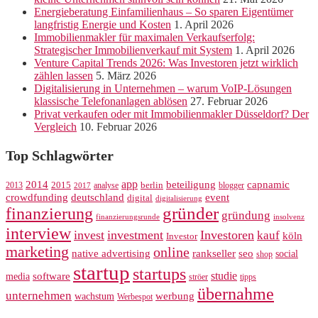
Energieberatung Einfamilienhaus – So sparen Eigentümer
langfristig Energie und Kosten
1. April 2026
Immobilienmakler für maximalen Verkaufserfolg:
Strategischer Immobilienverkauf mit System
1. April 2026
Venture Capital Trends 2026: Was Investoren jetzt wirklich
zählen lassen
5. März 2026
Digitalisierung in Unternehmen – warum VoIP-Lösungen
klassische Telefonanlagen ablösen
27. Februar 2026
Privat verkaufen oder mit Immobilienmakler Düsseldorf? Der
Vergleich
10. Februar 2026
Top Schlagwörter
app
2014
beteiligung
capnamic
2013
2015
analyse
berlin
blogger
2017
crowdfunding
deutschland
event
digital
digitalisierung
gründer
finanzierung
gründung
finanzierungsrunde
insolvenz
interview
invest
investment
Investoren
kauf
köln
Investor
marketing
online
rankseller
native advertising
seo
social
shop
startup
startups
studie
software
media
ströer
tipps
übernahme
unternehmen
werbung
wachstum
Werbespot