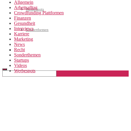
Allgemein
Arbeitsalltag
Werbespots
Crowdfunding Plattformen
Finanzen
Gesundheit
Interviews
Sonderthemen
Karriere
Marketing
News
Recht
Geschäftskonto eröffnen
Sonderthemen
Startups
Videos
Werbespots