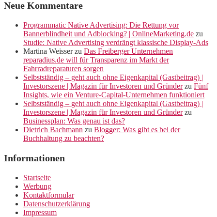
Neue Kommentare
Programmatic Native Advertising: Die Rettung vor
Bannerblindheit und Adblocking? | OnlineMarketing.de
zu
Studie: Native Advertising verdrängt klassische Display-Ads
Martina Weisser
zu
Das Freiberger Unternehmen
reparadius.de will für Transparenz im Markt der
Fahrradreparaturen sorgen
Selbstständig – geht auch ohne Eigenkapital (Gastbeitrag) |
Investorszene | Magazin für Investoren und Gründer
zu
Fünf
Insights, wie ein Venture-Capital-Unternehmen funktioniert
Selbstständig – geht auch ohne Eigenkapital (Gastbeitrag) |
Investorszene | Magazin für Investoren und Gründer
zu
Businessplan: Was genau ist das?
Dietrich Bachmann
zu
Blogger: Was gibt es bei der
Buchhaltung zu beachten?
Informationen
Startseite
Werbung
Kontaktformular
Datenschutzerklärung
Impressum