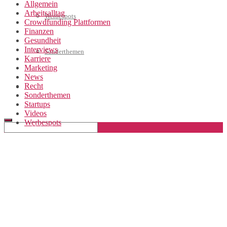
Allgemein
Arbeitsalltag
Werbespots
Crowdfunding Plattformen
Finanzen
Gesundheit
Interviews
Sonderthemen
Karriere
Marketing
News
Recht
Geschäftskonto eröffnen
Sonderthemen
Startups
Videos
Werbespots