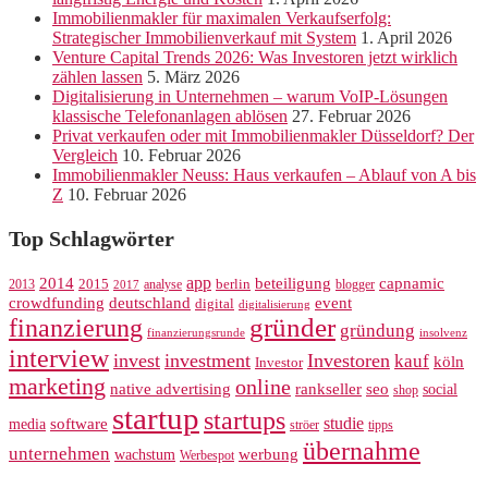
Immobilienmakler für maximalen Verkaufserfolg:
Strategischer Immobilienverkauf mit System
1. April 2026
Venture Capital Trends 2026: Was Investoren jetzt wirklich
zählen lassen
5. März 2026
Digitalisierung in Unternehmen – warum VoIP-Lösungen
klassische Telefonanlagen ablösen
27. Februar 2026
Privat verkaufen oder mit Immobilienmakler Düsseldorf? Der
Vergleich
10. Februar 2026
Immobilienmakler Neuss: Haus verkaufen – Ablauf von A bis
Z
10. Februar 2026
Top Schlagwörter
app
2014
beteiligung
capnamic
2013
2015
analyse
berlin
blogger
2017
crowdfunding
deutschland
event
digital
digitalisierung
gründer
finanzierung
gründung
finanzierungsrunde
insolvenz
interview
invest
investment
Investoren
kauf
köln
Investor
marketing
online
rankseller
native advertising
seo
social
shop
startup
startups
studie
software
media
ströer
tipps
übernahme
unternehmen
werbung
wachstum
Werbespot